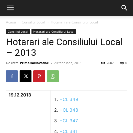
Acasă
Consiliul Local
Hotarari ale Consiliului Local
Consiliul Local
Hotarari ale Consiliului Local
Hotarari ale Consiliului Local
– 2013
De către
PrimariaNavodari
-
20 februarie, 2013
2607
0
19.12.2013
HCL 349
HCL 348
HCL 347
HCL 341