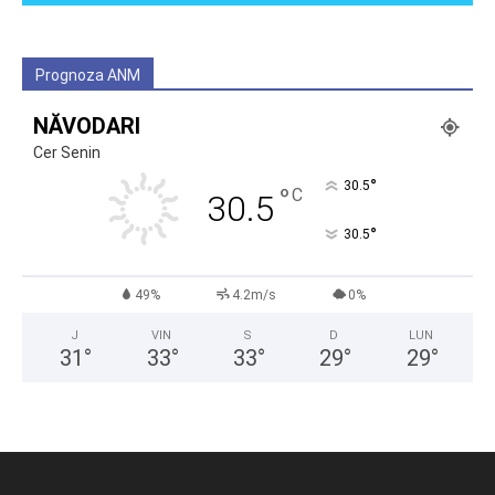
Prognoza ANM
NĂVODARI
Cer Senin
°
30.5
°
C
30.5
°
30.5
49%
4.2m/s
0%
J
VIN
S
D
LUN
31
°
33
°
33
°
29
°
29
°