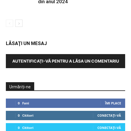
din anul 2024
LĂSAȚI UN MESAJ
AUTENTIFICAȚI-VĂ PENTRU A LĂSA UN COMENTARIU
Urmăriți-ne
0
Fani
ÎMI PLACE
0
Cititori
CONECTAȚI-VĂ
0
Cititori
CONECTAȚI-VĂ