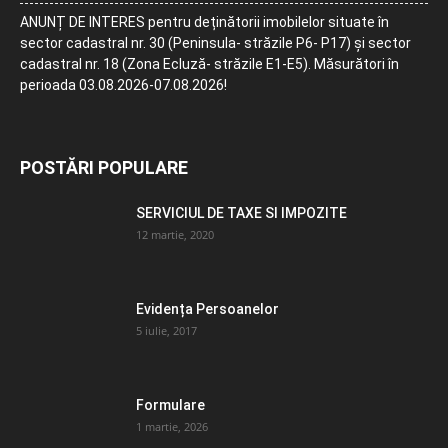
ANUNȚ DE INTERES pentru deținătorii imobilelor situate în
sector cadastral nr. 30 (Peninsula- străzile P6- P17) și sector
cadastral nr. 18 (Zona Ecluză- străzile E1-E5). Măsurători în
perioada 03.08.2026-07.08.2026!
POSTĂRI POPULARE
SERVICIUL DE TAXE SI IMPOZITE
12 martie, 2020
Evidența Persoanelor
5 iulie, 2017
Formulare
1 martie, 2026