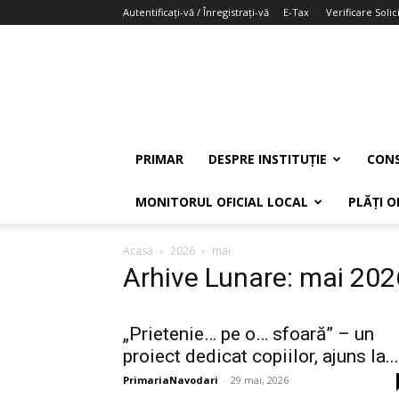
Autentificați-vă / Înregistrați-vă
E-Tax
Verificare Solici
PRIMAR
DESPRE INSTITUȚIE
CONS
MONITORUL OFICIAL LOCAL
PLĂȚI O
Acasă
2026
mai
Arhive Lunare: mai 202
„Prietenie… pe o… sfoară” – un
proiect dedicat copiilor, ajuns la...
PrimariaNavodari
-
29 mai, 2026