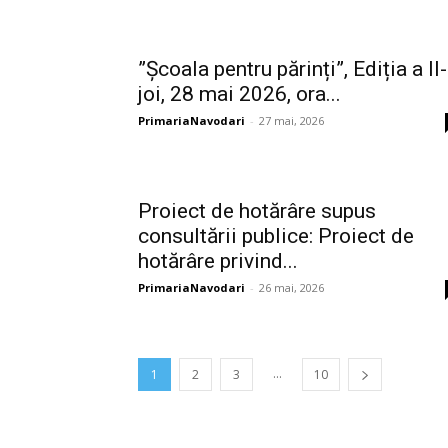
”Școala pentru părinți”, Ediția a II-
joi, 28 mai 2026, ora...
PrimariaNavodari
-
27 mai, 2026
Proiect de hotărâre supus
consultării publice: Proiect de
hotărâre privind...
PrimariaNavodari
-
26 mai, 2026
...
1
2
3
10