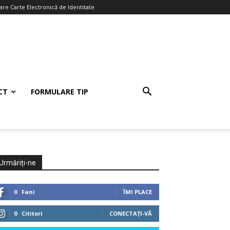
re Carte Electronică de Identitate
CT
FORMULARE TIP
Urmăriți-ne
0
Fani
ÎMI PLACE
0
Cititori
CONECTAȚI-VĂ