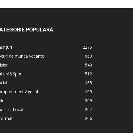
ATEGORIE POPULARĂ
unțuri
2275
ocuri de muncă vacante
660
ișier
540
ultură&Sport
512
cial
465
ompartiment Agricol
409
ile
309
nsiliul Local
207
formatii
206