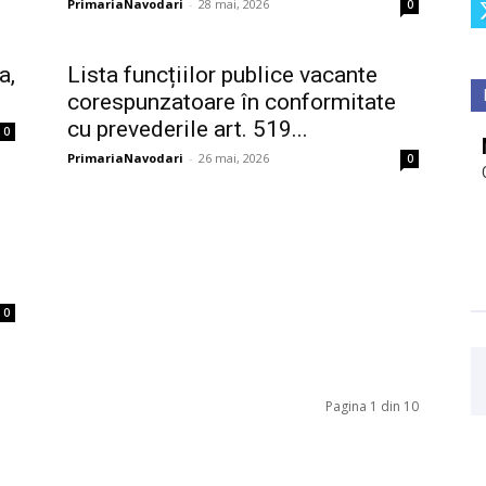
PrimariaNavodari
-
28 mai, 2026
0
a,
Lista funcțiilor publice vacante
corespunzatoare în conformitate
cu prevederile art. 519...
0
PrimariaNavodari
-
26 mai, 2026
0
0
Pagina 1 din 10