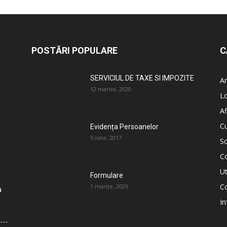
POSTĂRI POPULARE
C
SERVICIUL DE TAXE SI IMPOZITE
An
12 martie, 2020
L
Af
C
Evidența Persoanelor
5 iulie, 2017
So
C
Ut
Formulare
Co
1 martie, 2026
a
In