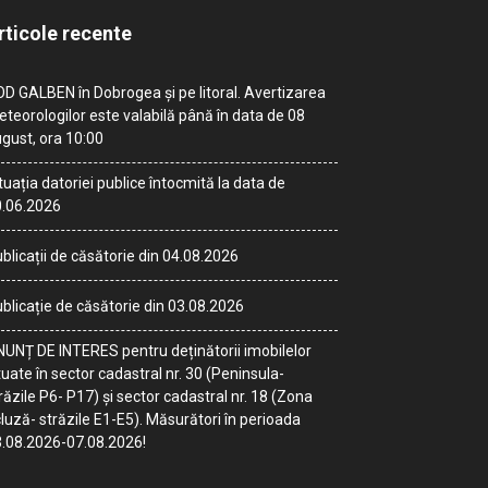
rticole recente
D GALBEN în Dobrogea și pe litoral. Avertizarea
teorologilor este valabilă până în data de 08
gust, ora 10:00
tuația datoriei publice întocmită la data de
.06.2026
blicații de căsătorie din 04.08.2026
blicație de căsătorie din 03.08.2026
UNȚ DE INTERES pentru deținătorii imobilelor
tuate în sector cadastral nr. 30 (Peninsula-
răzile P6- P17) și sector cadastral nr. 18 (Zona
luză- străzile E1-E5). Măsurători în perioada
.08.2026-07.08.2026!