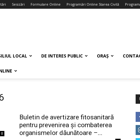
tări
Sesizări
Formulare Online
Programări Online Starea Civilă
Programa
ILIUL LOCAL
DE INTERES PUBLIC
ORAȘ
CONTA
NLINE
6
Buletin de avertizare fitosanitară
pentru prevenirea și combaterea
organismelor dăunătoare –...
0