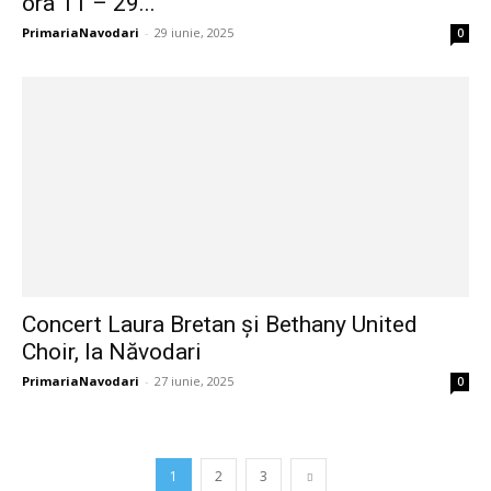
ora 11 – 29...
PrimariaNavodari
-
29 iunie, 2025
0
Concert Laura Bretan și Bethany United
Choir, la Năvodari
PrimariaNavodari
-
27 iunie, 2025
0
1
2
3