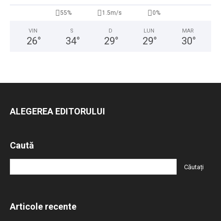
55%
1.5m/s
0%
VIN
S
D
LUN
MAR
26
°
34
°
29
°
29
°
30
°
ALEGEREA EDITORULUI
Caută
Articole recente