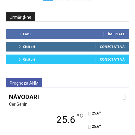
Urmăriți-ne
0
Fani
ÎMI PLACE
0
Cititori
CONECTAȚI-VĂ
0
Cititori
CONECTAȚI-VĂ
Prognoza ANM
NĂVODARI
Cer Senin
°
25.6
°
C
25.6
°
25.6