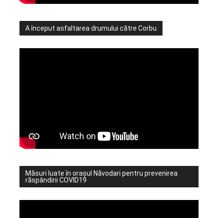
A început asfaltarea drumului către Corbu
Măsuri luate în orașul Năvodari pentru prevenirea
răspândirii COVID19