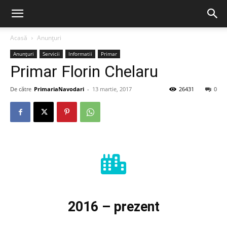
Acasă
Anunțuri
Anunțuri
Servicii
Informatii
Primar
Primar Florin Chelaru
De către
PrimariaNavodari
-
13 martie, 2017
26431
0
2016 – prezent