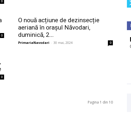
0
a
O nouă acțiune de dezinsecție
aeriană în orașul Năvodari,
duminică, 2...
0
PrimariaNavodari
-
30 mai, 2024
0
,
e
0
Pagina 1 din 10