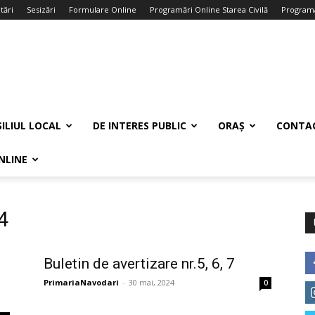
tări
Sesizări
Formulare Online
Programări Online Starea Civilă
Programa
ILIUL LOCAL
DE INTERES PUBLIC
ORAȘ
CONTA
NLINE
4
Buletin de avertizare nr.5, 6, 7
PrimariaNavodari
-
30 mai, 2024
0