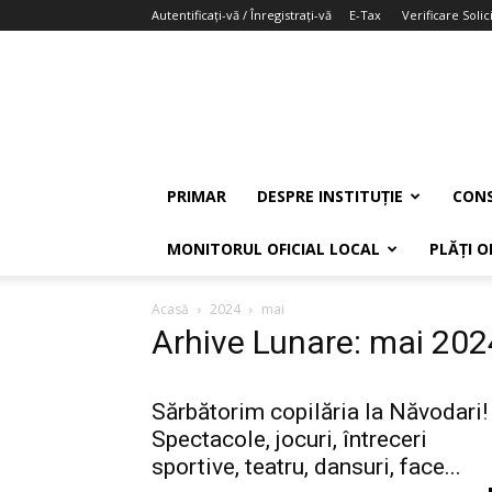
Autentificați-vă / Înregistrați-vă
E-Tax
Verificare Solici
PRIMAR
DESPRE INSTITUȚIE
CONS
MONITORUL OFICIAL LOCAL
PLĂȚI O
Acasă
2024
mai
Arhive Lunare: mai 202
Sărbătorim copilăria la Năvodari!
Spectacole, jocuri, întreceri
sportive, teatru, dansuri, face...