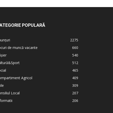
ATEGORIE POPULARĂ
unțuri
2275
ocuri de muncă vacante
660
ișier
540
ultură&Sport
512
cial
465
ompartiment Agricol
409
ile
309
nsiliul Local
207
formatii
206