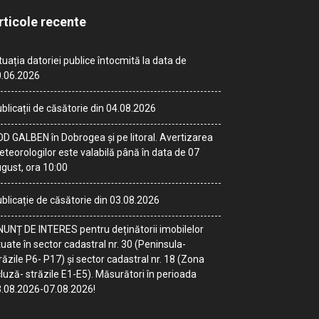
rticole recente
tuația datoriei publice întocmită la data de
.06.2026
blicații de căsătorie din 04.08.2026
D GALBEN în Dobrogea și pe litoral. Avertizarea
teorologilor este valabilă până în data de 07
gust, ora 10:00
blicație de căsătorie din 03.08.2026
UNȚ DE INTERES pentru deținătorii imobilelor
tuate în sector cadastral nr. 30 (Peninsula-
răzile P6- P17) și sector cadastral nr. 18 (Zona
luză- străzile E1-E5). Măsurători în perioada
.08.2026-07.08.2026!