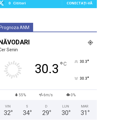
0
Cititori
CONECTAȚI-VĂ
Prognoza ANM
NĂVODARI
Cer Senin
°
30.3
°
C
30.3
°
30.3
55%
6m/s
0%
VIN
S
D
LUN
MAR
32
°
34
°
29
°
30
°
31
°