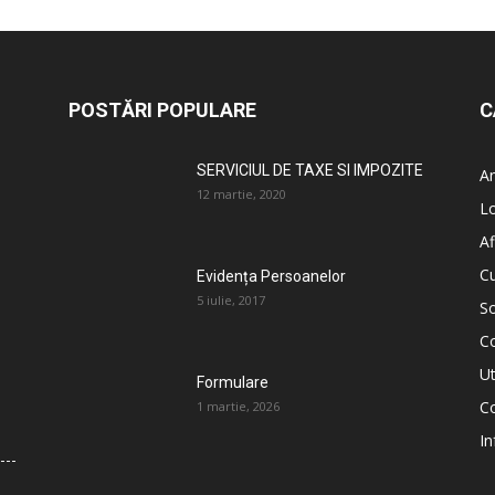
POSTĂRI POPULARE
C
SERVICIUL DE TAXE SI IMPOZITE
An
12 martie, 2020
L
Af
C
Evidența Persoanelor
5 iulie, 2017
So
C
Ut
Formulare
Co
1 martie, 2026
In