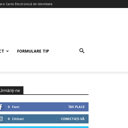
re Carte Electronică de Identitate
CT
FORMULARE TIP
Urmăriți-ne
0
Fani
ÎMI PLACE
0
Cititori
CONECTAȚI-VĂ