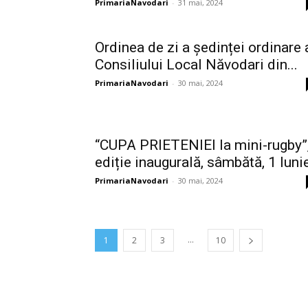
PrimariaNavodari
-
31 mai, 2024
Ordinea de zi a ședinței ordinare 
Consiliului Local Năvodari din...
PrimariaNavodari
-
30 mai, 2024
“CUPA PRIETENIEI la mini-rugby”
ediție inaugurală, sâmbătă, 1 Iuni
PrimariaNavodari
-
30 mai, 2024
...
1
2
3
10