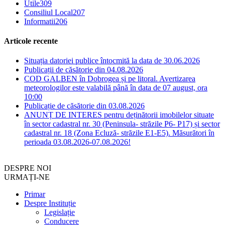
Utile
309
Consiliul Local
207
Informatii
206
Articole recente
Situația datoriei publice întocmită la data de 30.06.2026
Publicații de căsătorie din 04.08.2026
COD GALBEN în Dobrogea și pe litoral. Avertizarea
meteorologilor este valabilă până în data de 07 august, ora
10:00
Publicație de căsătorie din 03.08.2026
ANUNȚ DE INTERES pentru deținătorii imobilelor situate
în sector cadastral nr. 30 (Peninsula- străzile P6- P17) și sector
cadastral nr. 18 (Zona Ecluză- străzile E1-E5). Măsurători în
perioada 03.08.2026-07.08.2026!
DESPRE NOI
URMAȚI-NE
Primar
Despre Instituție
Legislație
Conducere