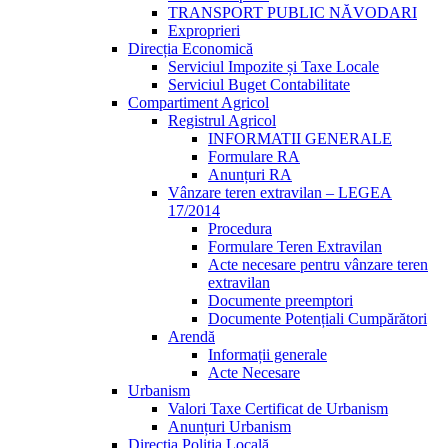
TRANSPORT PUBLIC NĂVODARI
Exproprieri
Direcția Economică
Serviciul Impozite și Taxe Locale
Serviciul Buget Contabilitate
Compartiment Agricol
Registrul Agricol
INFORMATII GENERALE
Formulare RA
Anunțuri RA
Vânzare teren extravilan – LEGEA
17/2014
Procedura
Formulare Teren Extravilan
Acte necesare pentru vânzare teren
extravilan
Documente preemptori
Documente Potențiali Cumpărători
Arendă
Informații generale
Acte Necesare
Urbanism
Valori Taxe Certificat de Urbanism
Anunțuri Urbanism
Direcția Poliția Locală