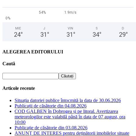
54%
1.9m/s
0%
MIE
J
VIN
S
D
24
°
31
°
31
°
34
°
29
°
ALEGEREA EDITORULUI
Caută
Articole recente
Situația datoriei publice întocmită la data de 30.06.2026
Publicații de căsătorie din 04.08.2026
COD GALBEN în Dobrogea și pe litoral. Avertizarea
meteorologilor este valabilă până în data de 07 august, ora
10:00
Publicație de căsătorie din 03.08.2026
ANUNȚ DE INTERES pentru deținătorii imobilelor situate