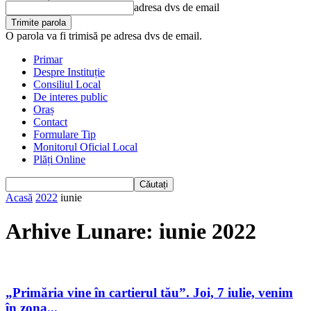
adresa dvs de email
O parola va fi trimisă pe adresa dvs de email.
Primar
Despre Instituție
Consiliul Local
De interes public
Oraș
Contact
Formulare Tip
Monitorul Oficial Local
Plăți Online
Acasă
2022
iunie
Arhive Lunare: iunie 2022
„Primăria vine în cartierul tău”. Joi, 7 iulie, venim
în zona...