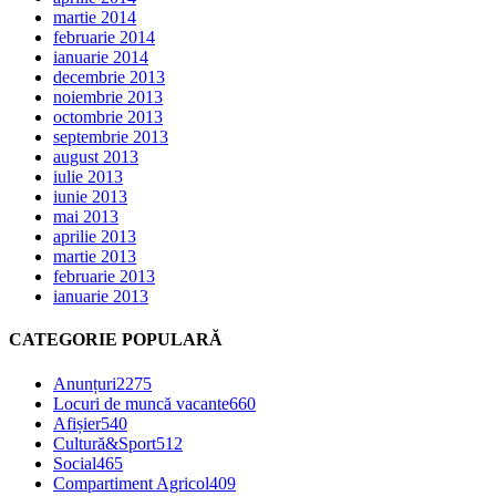
martie 2014
februarie 2014
ianuarie 2014
decembrie 2013
noiembrie 2013
octombrie 2013
septembrie 2013
august 2013
iulie 2013
iunie 2013
mai 2013
aprilie 2013
martie 2013
februarie 2013
ianuarie 2013
CATEGORIE POPULARĂ
Anunțuri
2275
Locuri de muncă vacante
660
Afișier
540
Cultură&Sport
512
Social
465
Compartiment Agricol
409