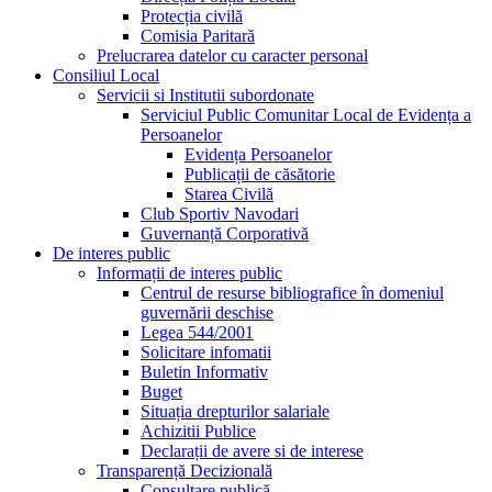
Protecția civilă
Comisia Paritară
Prelucrarea datelor cu caracter personal
Consiliul Local
Servicii si Institutii subordonate
Serviciul Public Comunitar Local de Evidența a
Persoanelor
Evidența Persoanelor
Publicații de căsătorie
Starea Civilă
Club Sportiv Navodari
Guvernanță Corporativă
De interes public
Informații de interes public
Centrul de resurse bibliografice în domeniul
guvernării deschise
Legea 544/2001
Solicitare infomatii
Buletin Informativ
Buget
Situația drepturilor salariale
Achizitii Publice
Declarații de avere si de interese
Transparență Decizională
Consultare publică