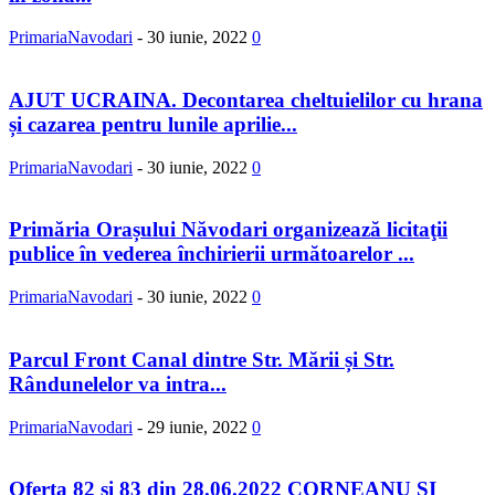
PrimariaNavodari
-
30 iunie, 2022
0
AJUT UCRAINA. Decontarea cheltuielilor cu hrana
și cazarea pentru lunile aprilie...
PrimariaNavodari
-
30 iunie, 2022
0
Primăria Orașului Năvodari organizează licitaţii
publice în vederea închirierii următoarelor ...
PrimariaNavodari
-
30 iunie, 2022
0
Parcul Front Canal dintre Str. Mării și Str.
Rândunelelor va intra...
PrimariaNavodari
-
29 iunie, 2022
0
Oferta 82 și 83 din 28.06.2022 CORNEANU ȘI