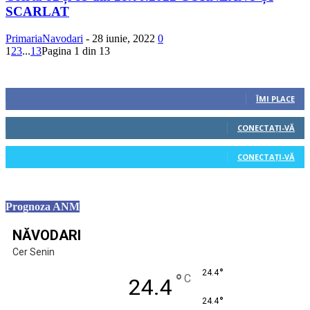
SCARLAT
PrimariaNavodari
-
28 iunie, 2022
0
1
2
3
...
13
Pagina 1 din 13
Urmăriți-ne
0
Fani
ÎMI PLACE
0
Cititori
CONECTAȚI-VĂ
0
Cititori
CONECTAȚI-VĂ
Prognoza ANM
NĂVODARI
Cer Senin
°
24.4
°
C
24.4
°
24.4