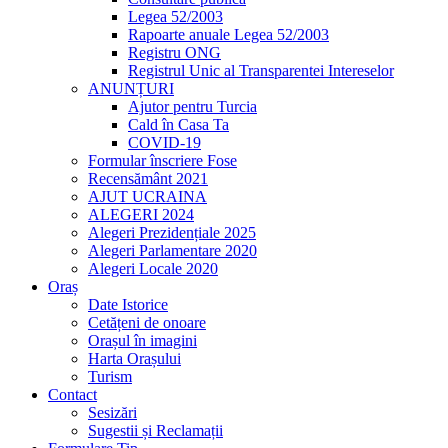
Legea 52/2003
Rapoarte anuale Legea 52/2003
Registru ONG
Registrul Unic al Transparentei Intereselor
ANUNȚURI
Ajutor pentru Turcia
Cald în Casa Ta
COVID-19
Formular înscriere Fose
Recensământ 2021
AJUT UCRAINA
ALEGERI 2024
Alegeri Prezidențiale 2025
Alegeri Parlamentare 2020
Alegeri Locale 2020
Oraș
Date Istorice
Cetățeni de onoare
Orașul în imagini
Harta Orașului
Turism
Contact
Sesizări
Sugestii și Reclamații