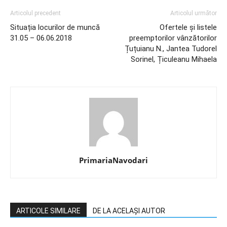
Articolul precedent
Articolul următor
Situația locurilor de muncă
Ofertele și listele
31.05 – 06.06.2018
preemptorilor vânzătorilor
Țuțuianu N., Jantea Tudorel
Sorinel, Țiculeanu Mihaela
PrimariaNavodari
ARTICOLE SIMILARE
DE LA ACELAȘI AUTOR