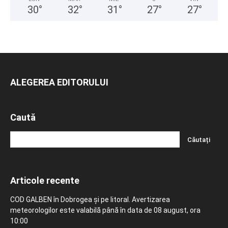
30
°
32
°
31
°
27
°
27
°
ALEGEREA EDITORULUI
Caută
Articole recente
COD GALBEN în Dobrogea și pe litoral. Avertizarea
meteorologilor este valabilă până în data de 08 august, ora
10:00