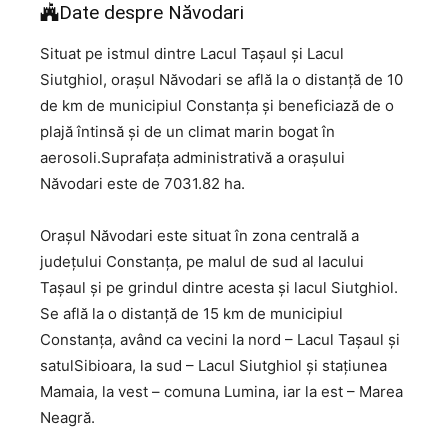
Date despre Năvodari
Situat pe istmul dintre Lacul Taşaul şi Lacul
Siutghiol, oraşul Năvodari se află la o distanţă de 10
de km de municipiul Constanţa şi beneficiază de o
plajă întinsă şi de un climat marin bogat în
aerosoli.Suprafaţa administrativă a oraşului
Năvodari este de 7031.82 ha.
Orașul Năvodari este situat în zona centrală a
județului Constanța, pe malul de sud al lacului
Tașaul și pe grindul dintre acesta și lacul Siutghiol.
Se află la o distanță de 15 km de municipiul
Constanța, având ca vecini la nord – Lacul Tașaul și
satulSibioara, la sud – Lacul Siutghiol și stațiunea
Mamaia, la vest – comuna Lumina, iar la est – Marea
Neagră.