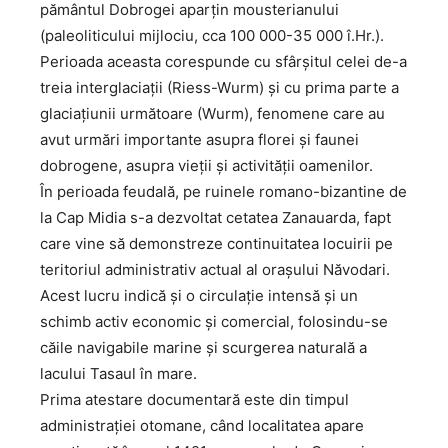
pământul Dobrogei aparțin mousterianului
(paleoliticului mijlociu, cca 100 000-35 000 î.Hr.).
Perioada aceasta corespunde cu sfârșitul celei de-a
treia interglaciații (Riess-Wurm) și cu prima parte a
glaciațiunii următoare (Wurm), fenomene care au
avut urmări importante asupra florei și faunei
dobrogene, asupra vieții și activității oamenilor.
În perioada feudală, pe ruinele romano-bizantine de
la Cap Midia s-a dezvoltat cetatea Zanauarda, fapt
care vine să demonstreze continuitatea locuirii pe
teritoriul administrativ actual al orașului Năvodari.
Acest lucru indică și o circulație intensă și un
schimb activ economic și comercial, folosindu-se
căile navigabile marine și scurgerea naturală a
lacului Tasaul în mare.
Prima atestare documentară este din timpul
administrației otomane, când localitatea apare