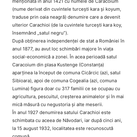
menționată în anul 1421 cu numele de Caracoium
(nume derivat din cuvintele turcești kara și koyum,
traduse prin oaia neagră) denumire care a devenit
ulterior Carachioi (de la cuvintele turcești kara koy,
însemnând „satul negru”).
După obținerea independenței de stat a României în
anul 1877, au avut loc schimbări majore în viața
social-economică a zonei. În acea perioadă satul
Caracoium din plasa Kustenge (Constanța)
aparținea la început de comuna Cicârcic (azi, satul
Sibioara), apoi de comuna Cogealia (azi, comuna
Lumina) figura doar cu 317 familii ce se ocupau cu
agricultura, pescuitul, creșterea animalelor și în mai
mică măsură cu negustoria și alte meserii.
În anul 1927 denumirea satului Carachioi este
schimbata cu aceea de Năvodari, iar după cinci ani,
la 15 august 1932, localitatea este recunoscută
comună.