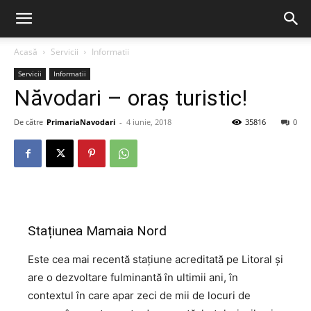
Acasă
Servicii
Informatii
Servicii
Informatii
Năvodari – oraș turistic!
De către
PrimariaNavodari
-
4 iunie, 2018
35816
0
Stațiunea Mamaia Nord
Este cea mai recentă stațiune acreditată pe Litoral și
are o dezvoltare fulminantă în ultimii ani, în
contextul în care apar zeci de mii de locuri de