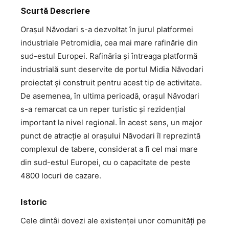
Scurtă Descriere
Oraşul Năvodari s-a dezvoltat în jurul platformei
industriale Petromidia, cea mai mare rafinărie din
sud-estul Europei. Rafinăria şi întreaga platformă
industrială sunt deservite de portul Midia Năvodari
proiectat şi construit pentru acest tip de activitate.
De asemenea, în ultima perioadă, oraşul Năvodari
s-a remarcat ca un reper turistic şi rezidenţial
important la nivel regional. În acest sens, un major
punct de atracţie al oraşului Năvodari îl reprezintă
complexul de tabere, considerat a fi cel mai mare
din sud-estul Europei, cu o capacitate de peste
4800 locuri de cazare.
Istoric
Cele dintâi dovezi ale existenței unor comunități pe