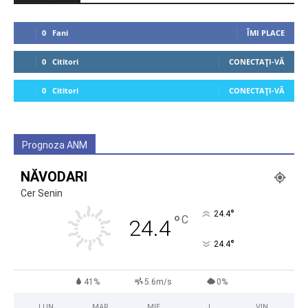
0
Fani
ÎMI PLACE
0
Cititori
CONECTAȚI-VĂ
0
Cititori
CONECTAȚI-VĂ
Prognoza ANM
NĂVODARI
Cer Senin
°
24.4
°
C
24.4
°
24.4
41%
5.6m/s
0%
LUN
MAR
MIE
J
VIN