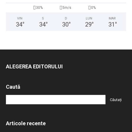
30%
5m/s
0%
VIN
S
D
LUN
MAR
34
°
34
°
30
°
29
°
31
°
ALEGEREA EDITORULUI
Caută
Articole recente