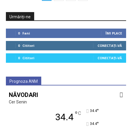
Urmăriți-ne
0
Fani
ÎMI PLACE
0
Cititori
CONECTAȚI-VĂ
0
Cititori
CONECTAȚI-VĂ
Prognoza ANM
NĂVODARI
Cer Senin
°
34.4
°
C
34.4
°
34.4