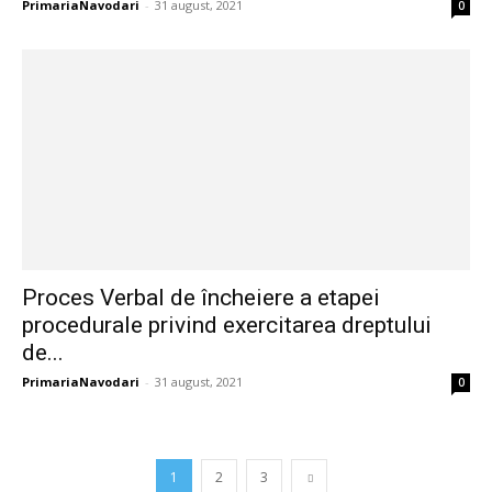
PrimariaNavodari
-
31 august, 2021
0
Proces Verbal de încheiere a etapei
procedurale privind exercitarea dreptului
de...
PrimariaNavodari
-
31 august, 2021
0
1
2
3