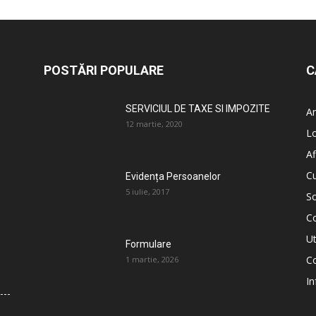
POSTĂRI POPULARE
C
SERVICIUL DE TAXE SI IMPOZITE
An
12 martie, 2020
L
Af
C
Evidența Persoanelor
5 iulie, 2017
So
C
Ut
Formulare
Co
1 martie, 2026
In