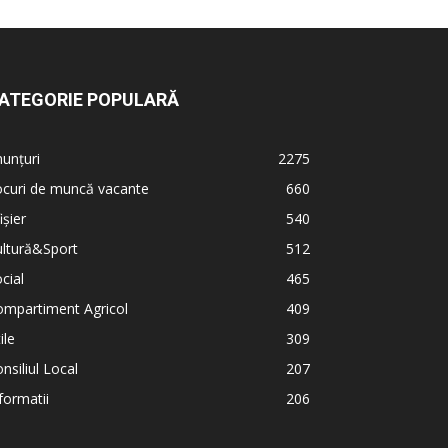
ATEGORIE POPULARĂ
unțuri
2275
ocuri de muncă vacante
660
ișier
540
ultură&Sport
512
cial
465
ompartiment Agricol
409
ile
309
nsiliul Local
207
formatii
206