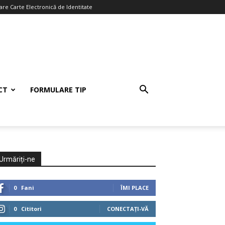
re Carte Electronică de Identitate
CT
FORMULARE TIP
Urmăriți-ne
0
Fani
ÎMI PLACE
0
Cititori
CONECTAȚI-VĂ