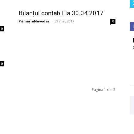
Bilanțul contabil la 30.04.2017
PrimariaNavodari
-
29 mai, 2017
0
0
0
Pagina 1 din 5