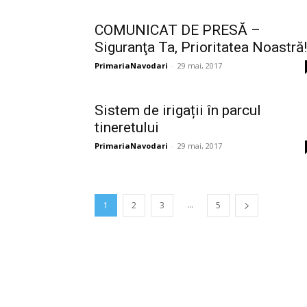
COMUNICAT DE PRESĂ –
Siguranţa Ta, Prioritatea Noastră!
PrimariaNavodari
-
29 mai, 2017
Sistem de irigații în parcul
tineretului
PrimariaNavodari
-
29 mai, 2017
...
1
2
3
5