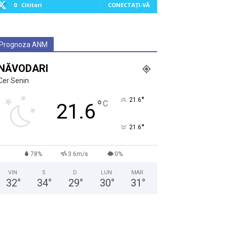
0
Cititori
CONECTAȚI-VĂ
Prognoza ANM
NĂVODARI
Cer Senin
°
21.6
°
C
21.6
°
21.6
78%
3.6m/s
0%
VIN
S
D
LUN
MAR
32
°
34
°
29
°
30
°
31
°