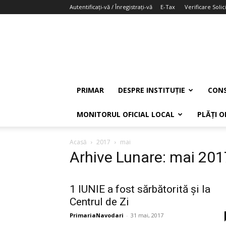
Autentificați-vă / Înregistrați-vă
E-Tax
Verificare Solici
PRIMAR
DESPRE INSTITUȚIE
CONS
MONITORUL OFICIAL LOCAL
PLĂȚI O
Acasă
2017
mai
Arhive Lunare: mai 201
1 IUNIE a fost sărbătorită și la
Centrul de Zi
PrimariaNavodari
-
31 mai, 2017