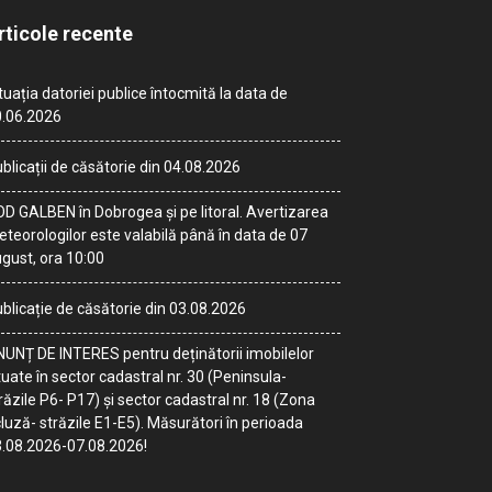
rticole recente
tuația datoriei publice întocmită la data de
.06.2026
blicații de căsătorie din 04.08.2026
D GALBEN în Dobrogea și pe litoral. Avertizarea
teorologilor este valabilă până în data de 07
gust, ora 10:00
blicație de căsătorie din 03.08.2026
UNȚ DE INTERES pentru deținătorii imobilelor
tuate în sector cadastral nr. 30 (Peninsula-
răzile P6- P17) și sector cadastral nr. 18 (Zona
luză- străzile E1-E5). Măsurători în perioada
.08.2026-07.08.2026!