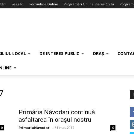
tări
Sesizări
Formulare Online
Programări Online Starea Civilă
Programa
ILIUL LOCAL
DE INTERES PUBLIC
ORAȘ
CONTA
NLINE
7
Primăria Năvodari continuă
asfaltarea în orașul nostru
PrimariaNavodari
-
31 mai, 2017
0
0