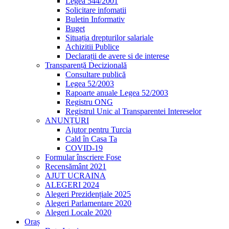
Legea 544/2001
Solicitare infomatii
Buletin Informativ
Buget
Situația drepturilor salariale
Achizitii Publice
Declarații de avere si de interese
Transparență Decizională
Consultare publică
Legea 52/2003
Rapoarte anuale Legea 52/2003
Registru ONG
Registrul Unic al Transparentei Intereselor
ANUNȚURI
Ajutor pentru Turcia
Cald în Casa Ta
COVID-19
Formular înscriere Fose
Recensământ 2021
AJUT UCRAINA
ALEGERI 2024
Alegeri Prezidențiale 2025
Alegeri Parlamentare 2020
Alegeri Locale 2020
Oraș