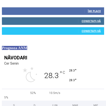
Urmăriți-ne
0
Fani
ÎMI PLACE
0
Cititori
CONECTAȚI-VĂ
0
Cititori
CONECTAȚI-VĂ
Prognoza ANM
NĂVODARI
Cer Senin
°
28.3
°
C
28.3
°
28.3
52%
10.5m/s
5%
S
D
LUN
MAR
MIE