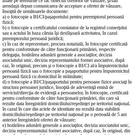
aflate pe terenurile ce fac obiectul ofertelor de vânzare, şi/sau
arendaşii depun comunicarea de acceptare a ofertei de vânzare,
însoţită de următoarele documente:
a) o fotocopie a BI/CI/paşaportului pentru preemptorul persoană
fizică;
b) o fotocopie a certificatului constatator de la registrul comerţului
sau a actului în baza căruia îşi desfăşoară activitatea, în cazul
preemptorului persoană juridică;
c) în caz de reprezentare, procura notarială, în fotocopie certificată
pentru conformitate de către funcţionarii primăriei, respectiv
delegaţia, hotărârea adunării generale a asociaţilor, decizia
asociatului unic, decizia reprezentantului formei asociative, după
caz, în original, precum şi o fotocopie a BI/CI al/a împuternicitului
persoană fizică sau o fotocopie a paşaportului pentru împuternicitul
persoană fizică cu domiciliul în străinătate;
d) o fotocopie a BI/CI/paşaportului pentru persoane fizice asociaţi în
structura persoanei juridice, însoţită de adeverinţă emisă de
serviciul/direcţia de evidenţă a persoanelor, în fotocopie, certificată
pentru conformitate de către funcţionarii primăriei, din care să
rezulte data înregistrării domiciliului/reşedinţei pe teritoriul naţional,
în cazul în care din actele de identitate nu rezultă data stabilirii
domiciliului/reşedinţei pe teritoriul naţional pe o perioadă de 5 ani
anterior înregistrării ofertei de vânzare;
e) hotărârea adunării generale a asociaţilor, decizia asociatului unic,
decizia reprezentantului formei asociative, după caz, în original, din