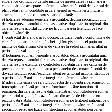
eliberat cu cel mult 30 de zile înainte de înregistrarea la primărie a
comunicării de acceptare a ofertei de vânzare, însoţită de extrasul de
plan cadastral, în condiţiile în care terenul învecinat este înscris în
sistemul integrat de cadastru şi carte funciară;
e) hotărârea adunării generale a asociaţilor, decizia asociatului unic,
decizia reprezentantului formei asociative, după caz, în original, din
care să rezulte acordul cu privire la cumpărarea terenului ce face
obiectul vânzării;
f) contractul de arendă, în fotocopie, certificat pentru conformitate de
către funcţionarii primăriei, încheiat şi înregistrat cu cel puţin un an
înainte de data afişării ofertei de vânzare la sediul primăriei, aflat în
perioada de valabilitate;
g) hotărârea adunării generale a asociaţilor, decizia asociatului unic,
decizia reprezentantului formei asociative, după caz, în original, din
care să rezulte exercitarea controlului societăţii care are calitatea de
preemptor arendaş, cu indicarea persoanelor desemnate, însoţită de
dovada sediului social/secundar situat pe teritoriul naţional stabilit pe
o perioadă de 5 ani anterior înregistrării ofertei de vânzare;
h) adeverinţă emisă de serviciul/direcţia de evidenţă a persoanelor, în
fotocopie, certificată pentru conformitate de către funcţionarii
primăriei, din care să rezulte data înregistrării domiciliului/reşedinţei
pe teritoriul naţional, în cazul în care din actele de identitate nu
rezultă data stabilirii domiciliului/reşedinţei pe teritoriul naţional pe o
perioadă de 5 ani anterior înregistrării ofertei de vânzare, în cazul
asociaţilor persoane fizice din structura acţionariatului persoanei