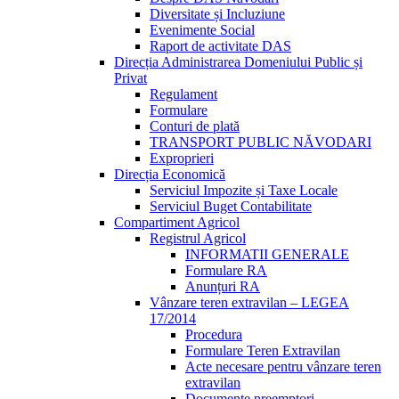
Diversitate și Incluziune
Evenimente Social
Raport de activitate DAS
Direcția Administrarea Domeniului Public și
Privat
Regulament
Formulare
Conturi de plată
TRANSPORT PUBLIC NĂVODARI
Exproprieri
Direcția Economică
Serviciul Impozite și Taxe Locale
Serviciul Buget Contabilitate
Compartiment Agricol
Registrul Agricol
INFORMATII GENERALE
Formulare RA
Anunțuri RA
Vânzare teren extravilan – LEGEA
17/2014
Procedura
Formulare Teren Extravilan
Acte necesare pentru vânzare teren
extravilan
Documente preemptori