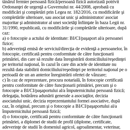
tânărul fermier persoană fizică/persoană fizică autorizată potrivit
Ordonanţei de urgenţă a Guvernului nr. 44/2008, aprobată cu
modificări şi completări prin Legea nr. 182/2016, cu modificările şi
completările ulterioare, sau asociat unic şi administrator/ asociat
majoritar şi administrator al unei societăţi înfiinţate în baza Legii nr.
31/1990, republicată, cu modificările şi completările ulterioare, după
caz:
a) o fotocopie a actului de identitate: BI/CI/paşaport al/a persoanei
fizice;
b) adeverinţă emisă de serviciul/direcţia de evidenţă a persoanelor, în
fotocopie, certificată pentru conformitate de către funcţionarii
primăriei, din care să rezulte data înregistrării domiciliului/reşedinţei
pe teritoriul naţional, în cazul în care din actele de identitate nu
rezultă data stabilirii domiciliului/reşedinţei pe teritoriul naţional pe o
perioadă de un an anterior înregistrării ofertei de vânzare;
c) în caz de reprezentare, procura notarială, în fotocopie certificată
pentru conformitate de către funcţionarii primăriei, precum şi o
fotocopie a BI/CI/paşaportului al/a împuternicitului persoană fizică;
delegaţia, hotărârea adunării generale a asociaţilor, decizia
asociatului unic, decizia reprezentantului formei asociative, după
caz, în original, precum şi o fotocopie a BI/CI/paşaportului al/a
împuternicitului persoană fizică;
d) o fotocopie, certificată pentru conformitate de către funcţionarii
primăriei, a diplomei de studii de profil (diplome, certificate,
adeverinţe de studii în domeniul agricol, agroalimentar, veterinar,