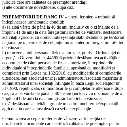
juridice care are calitatea de preemptor arendaş;
i) alte documente doveditoare, după caz.
PREEMPTORII DE RANG IV
– tinerii fermieri – trebuie să
îndeplinească următoarele condiţii:
a) să aibă vârsta de până la 40 de ani (inclusiv cu o zi înainte de a
împlini 41 de ani) la data înregistrării ofertei de vânzare, desfăşoară
activităţi agricole, cu domiciliul/reşedinţa stabilit/stabilită pe teritoriul
naţional pe o perioadă de cel puţin un an anterior înregistrării ofertei
de vânzare;
b) reprezentantul persoanei fizice autorizate, potrivit Ordonanţei de
urgenţă a Guvernului nr. 44/2008 privind desfăşurarea activităţilor
economice de către persoanele fizice autorizate, întreprinderile
individuale şi întreprinderile familiale, aprobată cu modificări şi
completări prin Legea nr. 182/2016, cu modificările şi completările
ulterioare, sau asociatul unic şi administratorul/asociatul majoritar şi
administratorul unei societăţi înfiinţate în baza Legii societăţilor nr.
31/1990, republicată, cu modificările şi completările ulterioare, după
caz, să aibă vârsta de până la 40 de ani (inclusiv cu o zi înainte de a
împlini 41 de ani) la data înregistrării ofertei de vânzare;
c) să desfăşoare activităţi agricole în cadrul unei ferme/exploataţii
agricole, în care se instalează ca şef de exploataţie.
Comunicarea acceptării ofertei de vânzare va fi însoţită de
următoarele documente care certifică calitatea de preemptor pentru