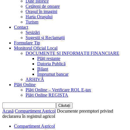
Date Istorice
Cetățeni de onoare
Orașul în imagini
Harta Orașului
Turism
Contact
Sesizări
Sugestii și Reclamații
Formulare Tip
Monitorul Oficial Local
DOCUMENTE ŞI INFORMAŢII FINANCIARE
Plăți restante
Datoria Publică
Bilanț
Împrumut bancar
ARHIVĂ
Plăți Online
Plăți Online – Verificare ROL E-tax
Plăți Online REGISTA
Acasă
Compartiment Agricol
Documente preemptori privind
declararea în registrul agricol
Compartiment Agricol