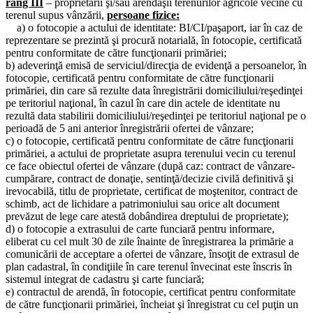
rang III
– proprietarii şi/sau arendaşii terenurilor agricole vecine cu
terenul supus vânzării,
persoane fizice:
a) o fotocopie a actului de identitate: BI/CI/paşaport, iar în caz de
reprezentare se prezintă şi procură notarială, în fotocopie, certificată
pentru conformitate de către funcţionarii primăriei;
b) adeverinţă emisă de serviciul/direcţia de evidenţă a persoanelor, în
fotocopie, certificată pentru conformitate de către funcţionarii
primăriei, din care să rezulte data înregistrării domiciliului/reşedinţei
pe teritoriul naţional, în cazul în care din actele de identitate nu
rezultă data stabilirii domiciliului/reşedinţei pe teritoriul naţional pe o
perioadă de 5 ani anterior înregistrării ofertei de vânzare;
c) o fotocopie, certificată pentru conformitate de către funcţionarii
primăriei, a actului de proprietate asupra terenului vecin cu terenul
ce face obiectul ofertei de vânzare (după caz: contract de vânzare-
cumpărare, contract de donaţie, sentinţă/decizie civilă definitivă şi
irevocabilă, titlu de proprietate, certificat de moştenitor, contract de
schimb, act de lichidare a patrimoniului sau orice alt document
prevăzut de lege care atestă dobândirea dreptului de proprietate);
d) o fotocopie a extrasului de carte funciară pentru informare,
eliberat cu cel mult 30 de zile înainte de înregistrarea la primărie a
comunicării de acceptare a ofertei de vânzare, însoţit de extrasul de
plan cadastral, în condiţiile în care terenul învecinat este înscris în
sistemul integrat de cadastru şi carte funciară;
e) contractul de arendă, în fotocopie, certificat pentru conformitate
de către funcţionarii primăriei, încheiat şi înregistrat cu cel puţin un