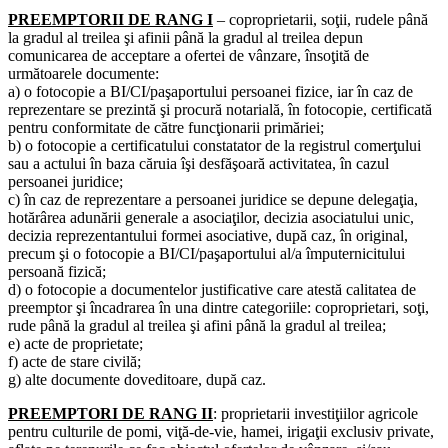
PREEMPTORII DE RANG I
– coproprietarii, soţii, rudele până
la gradul al treilea şi afinii până la gradul al treilea depun
comunicarea de acceptare a ofertei de vânzare, însoţită de
următoarele documente:
a) o fotocopie a BI/CI/paşaportului persoanei fizice, iar în caz de
reprezentare se prezintă şi procură notarială, în fotocopie, certificată
pentru conformitate de către funcţionarii primăriei;
b) o fotocopie a certificatului constatator de la registrul comerţului
sau a actului în baza căruia îşi desfăşoară activitatea, în cazul
persoanei juridice;
c) în caz de reprezentare a persoanei juridice se depune delegaţia,
hotărârea adunării generale a asociaţilor, decizia asociatului unic,
decizia reprezentantului formei asociative, după caz, în original,
precum şi o fotocopie a BI/CI/paşaportului al/a împuternicitului
persoană fizică;
d) o fotocopie a documentelor justificative care atestă calitatea de
preemptor şi încadrarea în una dintre categoriile: coproprietari, soţi,
rude până la gradul al treilea şi afini până la gradul al treilea;
e) acte de proprietate;
f) acte de stare civilă;
g) alte documente doveditoare, după caz.
PREEMPTORI DE RANG II
: proprietarii investiţiilor agricole
pentru culturile de pomi, viţă-de-vie, hamei, irigaţii exclusiv private,