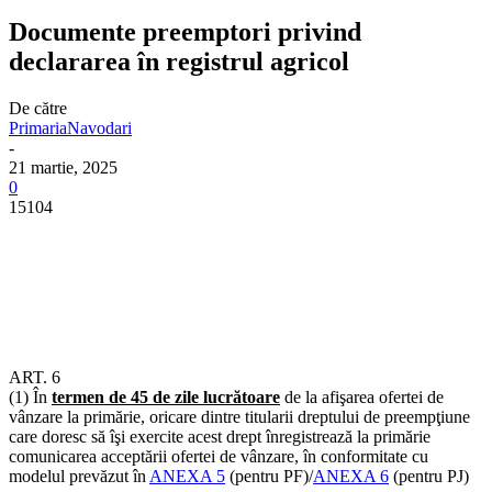
Documente preemptori privind
declararea în registrul agricol
De către
PrimariaNavodari
-
21 martie, 2025
0
15104
ART. 6
(1) În
termen de 45 de zile lucrătoare
de la afişarea ofertei de
vânzare la primărie, oricare dintre titularii dreptului de preempţiune
care doresc să îşi exercite acest drept înregistrează la primărie
comunicarea acceptării ofertei de vânzare, în conformitate cu
modelul prevăzut în
ANEXA 5
(pentru PF)/
ANEXA 6
(pentru PJ)