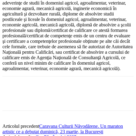
adeverinţe de studii în domeniul agricol, agroalimentar, veterinar,
economie agrară, mecanică agricolă, inginerie economică în
agricultură şi dezvoltare rurală, diplome de absolvire studii
postliceale şi liceale în domeniul agricol, agroalimentar, veterinar,
economie agricolă, mecanică agricolă, diplomă de absolvire a şcolii
profesionale sau diplomă/certificat de calificare ce atestă formarea
profesională/certificat de competenţe emis de un centru de evaluare
şi certificare a competenţelor profesionale obţinute pe alte căi decât
cele formale, care trebuie de asemenea să fie autorizat de Autoritatea
Naţională pentru Calificări, sau certificat de absolvire a cursului de
calificare emis de Agenţia Naţională de Consultanţă Agricolă, ce
conferă un nivel minim de calificare în domeniul agricol,
agroalimentar, veterinar, economie agrară, mecanică agricolă).
Articolul precedent
Caravana Culturii Năvodărene. Un maraton
artistic ce a debutat duminică, 23 martie, la București