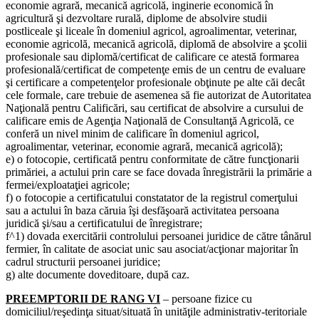
economie agrară, mecanică agricolă, inginerie economică în
agricultură şi dezvoltare rurală, diplome de absolvire studii
postliceale şi liceale în domeniul agricol, agroalimentar, veterinar,
economie agricolă, mecanică agricolă, diplomă de absolvire a şcolii
profesionale sau diplomă/certificat de calificare ce atestă formarea
profesională/certificat de competenţe emis de un centru de evaluare
şi certificare a competenţelor profesionale obţinute pe alte căi decât
cele formale, care trebuie de asemenea să fie autorizat de Autoritatea
Naţională pentru Calificări, sau certificat de absolvire a cursului de
calificare emis de Agenţia Naţională de Consultanţă Agricolă, ce
conferă un nivel minim de calificare în domeniul agricol,
agroalimentar, veterinar, economie agrară, mecanică agricolă);
e) o fotocopie, certificată pentru conformitate de către funcţionarii
primăriei, a actului prin care se face dovada înregistrării la primărie a
fermei/exploataţiei agricole;
f) o fotocopie a certificatului constatator de la registrul comerţului
sau a actului în baza căruia îşi desfăşoară activitatea persoana
juridică şi/sau a certificatului de înregistrare;
f^1) dovada exercitării controlului persoanei juridice de către tânărul
fermier, în calitate de asociat unic sau asociat/acţionar majoritar în
cadrul structurii persoanei juridice;
g) alte documente doveditoare, după caz.
PREEMPTORII DE RANG VI
– persoane fizice cu
domiciliul/reşedinţa situat/situată în unităţile administrativ-teritoriale