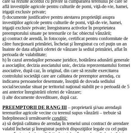
care să rezulte acordul cu privire la cumpărarea terenului pe care se
află investiţiile agricole pentru culturile de pomi, viţă-de-vie, hamei,
irigaţii exclusiv private;
f) documente justificative pentru atestarea proprietăţii asupra
investiţiilor agricole pentru culturile de pomi, viţă-de-vie, hamei,
irigaţii exclusiv private; înregistrarea activelor în proprietatea
preemptorului situate pe terenurile ce fac obiectul vânzării;
g) contract de arendă, în fotocopie, certificat pentru conformitate de
către funcţionarii primăriei, încheiat şi înregistrat cu cel puţin un an
înainte de data afişării ofertei de vânzare la sediul primăriei, aflat în
perioada de valabilitate;
h) în cazul arendaşilor persoane juridice, hotărârea adunării generale
a asociaţilor, decizia asociatului unic, decizia reprezentantului formei
asociative, după caz, în original, din care să rezulte exercitarea
controlului societăţii care are calitatea de preemptor arendaş, cu
indicarea persoanelor desemnate, însoţită de dovada sediului
social/secundar situat pe teritoriul naţional stabilit pe o perioadă de 5
ani anterior înregistrării ofertei de vânzare;
i) alte documente doveditoare, după caz.
PREEMPTORII DE RANG III
– proprietarii şi/sau arendaşii
terenurilor agricole vecine cu terenul supus vânzării – trebuie să
îndeplinească următoarele
condiţii:
a) să deţină calitatea de arendaş în temeiul unui contract de arendare
valabil încheiat şi înregistrat potrivit dispoziţiilor legale cu cel puţin