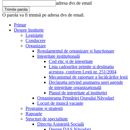
adresa dvs de email
O parola va fi trimisă pe adresa dvs de email.
Primar
Despre Instituție
Legislație
Conducere
Organizare
Regulamentul de organizare și funcționare
Integritate instituțională
Cod etic și de integritate
Lista cadourilor primite si destinatia
acestora, conform Legii nr. 251/2004
Mecanismul de raportare a încălcărilor legii
Declarația privind asumarea unei agende
de integritate organizațională
Planul de integritate al instituției
Organigrama Primăriei Orașului Năvodari
Locuri de muncă vacante
Programe și strategii
Rapoarte
Structuri de specialitate
Direcția Asistență Socială
Despre DAS Năvodari