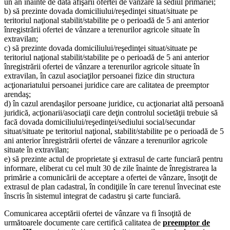
un an înainte de data afişării ofertei de vânzare la sediul primăriei;
b) să prezinte dovada domiciliului/reşedinţei situat/situate pe
teritoriul naţional stabilit/stabilite pe o perioadă de 5 ani anterior
înregistrării ofertei de vânzare a terenurilor agricole situate în
extravilan;
c) să prezinte dovada domiciliului/reşedinţei situat/situate pe
teritoriul naţional stabilit/stabilite pe o perioadă de 5 ani anterior
înregistrării ofertei de vânzare a terenurilor agricole situate în
extravilan, în cazul asociaţilor persoanei fizice din structura
acţionariatului persoanei juridice care are calitatea de preemptor
arendaş;
d) în cazul arendaşilor persoane juridice, cu acţionariat altă persoană
juridică, acţionarii/asociaţii care deţin controlul societăţii trebuie să
facă dovada domiciliului/reşedinţei/sediului social/secundar
situat/situate pe teritoriul naţional, stabilit/stabilite pe o perioadă de 5
ani anterior înregistrării ofertei de vânzare a terenurilor agricole
situate în extravilan;
e) să prezinte actul de proprietate şi extrasul de carte funciară pentru
informare, eliberat cu cel mult 30 de zile înainte de înregistrarea la
primărie a comunicării de acceptare a ofertei de vânzare, însoţit de
extrasul de plan cadastral, în condiţiile în care terenul învecinat este
înscris în sistemul integrat de cadastru şi carte funciară.
Comunicarea acceptării ofertei de vânzare va fi însoţită de
următoarele documente care certifică calitatea de
preemptor de