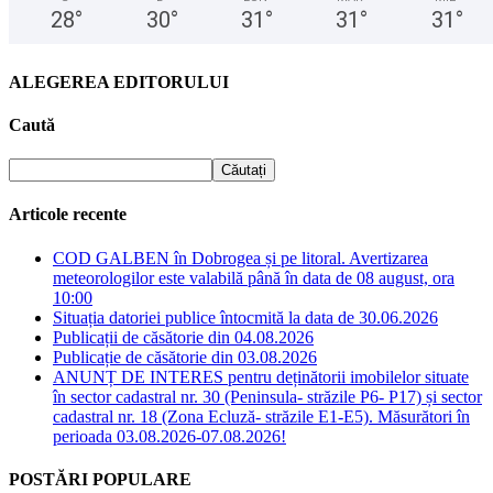
28
°
30
°
31
°
31
°
31
°
ALEGEREA EDITORULUI
Caută
Articole recente
COD GALBEN în Dobrogea și pe litoral. Avertizarea
meteorologilor este valabilă până în data de 08 august, ora
10:00
Situația datoriei publice întocmită la data de 30.06.2026
Publicații de căsătorie din 04.08.2026
Publicație de căsătorie din 03.08.2026
ANUNȚ DE INTERES pentru deținătorii imobilelor situate
în sector cadastral nr. 30 (Peninsula- străzile P6- P17) și sector
cadastral nr. 18 (Zona Ecluză- străzile E1-E5). Măsurători în
perioada 03.08.2026-07.08.2026!
POSTĂRI POPULARE