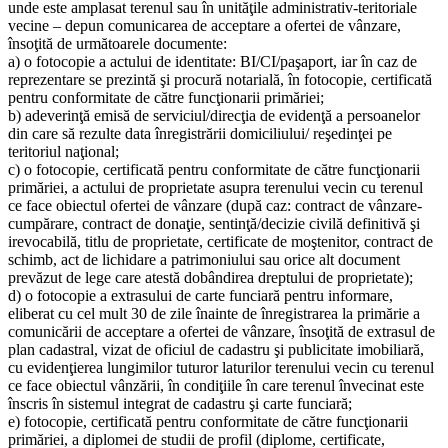
unde este amplasat terenul sau în unităţile administrativ-teritoriale
vecine – depun comunicarea de acceptare a ofertei de vânzare,
însoţită de următoarele documente:
a) o fotocopie a actului de identitate: BI/CI/paşaport, iar în caz de
reprezentare se prezintă şi procură notarială, în fotocopie, certificată
pentru conformitate de către funcţionarii primăriei;
b) adeverinţă emisă de serviciul/direcţia de evidenţă a persoanelor
din care să rezulte data înregistrării domiciliului/ reşedinţei pe
teritoriul naţional;
c) o fotocopie, certificată pentru conformitate de către funcţionarii
primăriei, a actului de proprietate asupra terenului vecin cu terenul
ce face obiectul ofertei de vânzare (după caz: contract de vânzare-
cumpărare, contract de donaţie, sentinţă/decizie civilă definitivă şi
irevocabilă, titlu de proprietate, certificate de moştenitor, contract de
schimb, act de lichidare a patrimoniului sau orice alt document
prevăzut de lege care atestă dobândirea dreptului de proprietate);
d) o fotocopie a extrasului de carte funciară pentru informare,
eliberat cu cel mult 30 de zile înainte de înregistrarea la primărie a
comunicării de acceptare a ofertei de vânzare, însoţită de extrasul de
plan cadastral, vizat de oficiul de cadastru şi publicitate imobiliară,
cu evidenţierea lungimilor tuturor laturilor terenului vecin cu terenul
ce face obiectul vânzării, în condiţiile în care terenul învecinat este
înscris în sistemul integrat de cadastru şi carte funciară;
e) fotocopie, certificată pentru conformitate de către funcţionarii
primăriei, a diplomei de studii de profil (diplome, certificate,