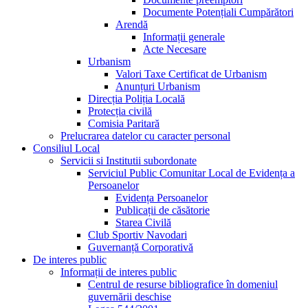
Documente Potențiali Cumpărători
Arendă
Informații generale
Acte Necesare
Urbanism
Valori Taxe Certificat de Urbanism
Anunțuri Urbanism
Direcția Poliția Locală
Protecția civilă
Comisia Paritară
Prelucrarea datelor cu caracter personal
Consiliul Local
Servicii si Institutii subordonate
Serviciul Public Comunitar Local de Evidența a
Persoanelor
Evidența Persoanelor
Publicații de căsătorie
Starea Civilă
Club Sportiv Navodari
Guvernanță Corporativă
De interes public
Informații de interes public
Centrul de resurse bibliografice în domeniul
guvernării deschise