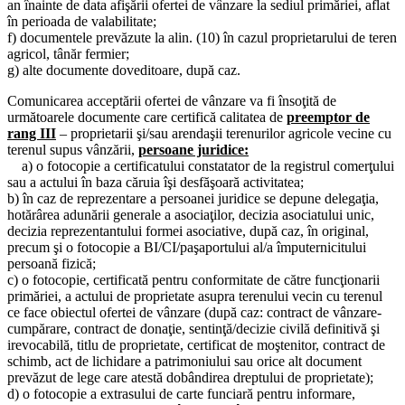
an înainte de data afişării ofertei de vânzare la sediul primăriei, aflat
în perioada de valabilitate;
f) documentele prevăzute la alin. (10) în cazul proprietarului de teren
agricol, tânăr fermier;
g) alte documente doveditoare, după caz.
Comunicarea acceptării ofertei de vânzare va fi însoţită de
următoarele documente care certifică calitatea de
preemptor de
rang III
– proprietarii şi/sau arendaşii terenurilor agricole vecine cu
terenul supus vânzării,
persoane juridice:
a) o fotocopie a certificatului constatator de la registrul comerţului
sau a actului în baza căruia îşi desfăşoară activitatea;
b) în caz de reprezentare a persoanei juridice se depune delegaţia,
hotărârea adunării generale a asociaţilor, decizia asociatului unic,
decizia reprezentantului formei asociative, după caz, în original,
precum şi o fotocopie a BI/CI/paşaportului al/a împuternicitului
persoană fizică;
c) o fotocopie, certificată pentru conformitate de către funcţionarii
primăriei, a actului de proprietate asupra terenului vecin cu terenul
ce face obiectul ofertei de vânzare (după caz: contract de vânzare-
cumpărare, contract de donaţie, sentinţă/decizie civilă definitivă şi
irevocabilă, titlu de proprietate, certificat de moştenitor, contract de
schimb, act de lichidare a patrimoniului sau orice alt document
prevăzut de lege care atestă dobândirea dreptului de proprietate);
d) o fotocopie a extrasului de carte funciară pentru informare,