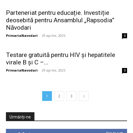
Parteneriat pentru educație. Investiție
deosebită pentru Ansamblul „Rapsodia”
Năvodari
PrimariaNavodari
-
29 aprilie, 2025
0
Testare gratuită pentru HIV și hepatitele
virale B și C –...
PrimariaNavodari
-
29 aprilie, 2025
0
1
2
3
Urmăriți-ne