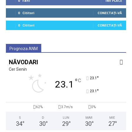
0
Fani
ÎMI PLACE
0
Cititori
CONECTAȚI-VĂ
0
Cititori
CONECTAȚI-VĂ
Prognoza ANM
NĂVODARI
Cer Senin
°
23.1
°
C
23.1
°
23.1
62%
3.7m/s
0%
S
D
LUN
MAR
MIE
34
°
30
°
29
°
30
°
27
°