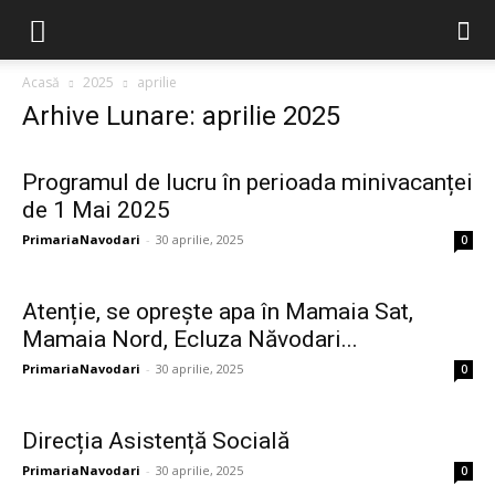
Acasă
2025
aprilie
Arhive Lunare: aprilie 2025
Programul de lucru în perioada minivacanței
de 1 Mai 2025
PrimariaNavodari
-
30 aprilie, 2025
0
Atenție, se oprește apa în Mamaia Sat,
Mamaia Nord, Ecluza Năvodari...
PrimariaNavodari
-
30 aprilie, 2025
0
Direcția Asistență Socială
PrimariaNavodari
-
30 aprilie, 2025
0