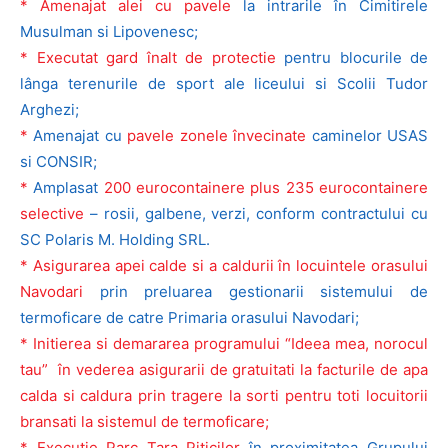
* Amenajat alei cu pavele
la intrarile în Cimitirele
Musulman si Lipovenesc;
* Executat gard înalt de protectie
pentru blocurile de
lânga terenurile de sport ale liceului si Scolii Tudor
Arghezi;
*
Amenajat cu
pavele zonele învecinate
caminelor USAS
si CONSIR;
*
Amplasat
200 eurocontainere plus 235 eurocontainere
selective
– rosii, galbene, verzi, conform contractului cu
SC Polaris M. Holding SRL.
* Asigurarea apei calde si a caldurii în locuintele orasului
Navodari
prin preluarea gestionarii sistemului de
termoficare de catre Primaria orasului Navodari;
* Initierea si demararea programului “Ideea mea, norocul
tau” în vederea asigurarii de gratuitati la facturile de apa
calda si caldura prin tragere la sorti pentru toti locuitorii
bransati la sistemul de termoficare;
* Executie Parc Tara Piticilor
în proximitatea Grupului