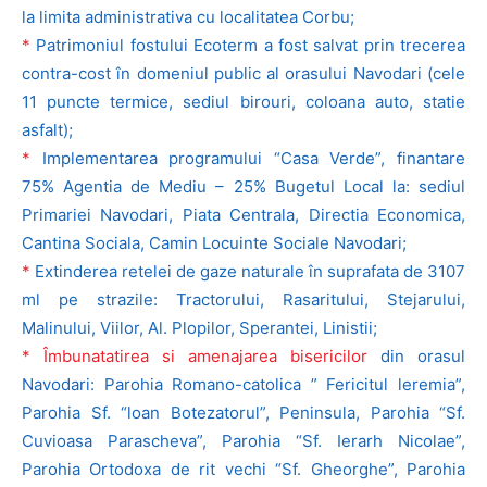
la limita administrativa cu localitatea Corbu;
*
Patrimoniul fostului Ecoterm a fost salvat prin trecerea
contra-cost în domeniul public al orasului Navodari (cele
11 puncte termice, sediul birouri, coloana auto, statie
asfalt);
*
Implementarea programului “Casa Verde”, finantare
75% Agentia de Mediu – 25% Bugetul Local la: sediul
Primariei Navodari, Piata Centrala, Directia Economica,
Cantina Sociala, Camin Locuinte Sociale Navodari;
*
Extinderea retelei de gaze naturale în suprafata de 3107
ml pe strazile: Tractorului, Rasaritului, Stejarului,
Malinului, Viilor, Al. Plopilor, Sperantei, Linistii;
* Îmbunatatirea si amenajarea bisericilor
din orasul
Navodari: Parohia Romano-catolica ” Fericitul leremia”,
Parohia Sf. “loan Botezatorul”, Peninsula, Parohia “Sf.
Cuvioasa Parascheva”, Parohia “Sf. Ierarh Nicolae”,
Parohia Ortodoxa de rit vechi “Sf. Gheorghe”, Parohia