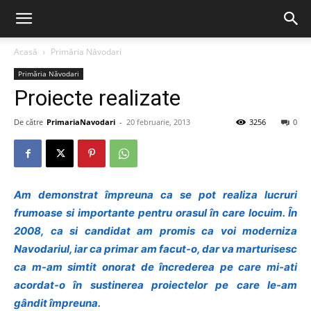
Acasă
Primăria Năvodari
Primăria Năvodari
Proiecte realizate
De către
PrimariaNavodari
-
20 februarie, 2013
3256
0
Am demonstrat împreuna ca se pot realiza lucruri
frumoase si importante pentru orasul în care locuim. În
2008, ca si candidat am promis ca voi moderniza
Navodariul, iar ca primar am facut-o, dar va marturisesc
ca m-am simtit onorat de încrederea pe care mi-ati
acordat-o în sustinerea proiectelor pe care le-am
gândit împreuna.