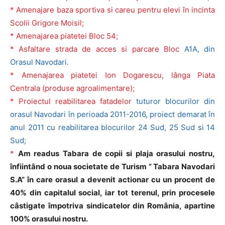
* Amenajare baza sportiva si careu pentru elevi în incinta
Scolii Grigore Moisil;
* Amenajarea piatetei Bloc 54;
* Asfaltare strada de acces si parcare Bloc
A1A, din
Orasul Navodari.
* Amenajarea piatetei Ion Dogarescu, lânga Piata
Centrala (produse agroalimentare);
* Proiectul reabilitarea fatadelor
tuturor blocurilor din
orasul Navodari în perioada 2011-2016, proiect demarat în
anul 2011 cu reabilitarea blocurilor 24 Sud, 25 Sud si 14
Sud;
*
Am readus Tabara de copii si plaja orasului nostru,
înfiintând o noua societate de Turism ” Tabara Navodari
S.A” în care orasul a devenit actionar cu un procent de
40% din capitalul social, iar tot terenul, prin procesele
câstigate împotriva sindicatelor din România, apartine
100% orasului nostru.