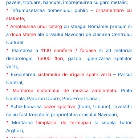
pavele, trotuare, bancute, împrejmuirea cu gard metalic;
*
Înfrumusetarea domeniului public –
ornamentare cu
statuete;
* Amplasarea unui catarg
cu steagul României precum si
a
doua steme
ale orasului Navodari pe cladirea Centrului
Cultural;
*
Plantarea a
1100 conifere / foioase
si alt material
dendrologic,
15000 flori
, gazon, igienizarea spatiilor
verzi;
*
Executarea
sistemului de irigare spatii verzi
– Parcul
Central;
* Montarea sistemului de muzica ambientala
: Piata
Centrala, Parc Ion Dobre, Parc Front Canal;
*
Achizitionarea
bazei sportive
(hotel, tribune), investitii
ce au fost trecute în proprietatea orasului Navodari;
*
Montarea
tâmplariei de termopan
la scoala Tudor
Arghezi;