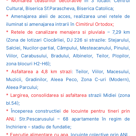
* Montarea ceasurilor decorative
în 3 locatii: Centrul
Cultural, Biserica Sf.Parascheva, Biserica Catolica;
*
Amenajarea aleii de acces, realizarea unei retele de
iluminat si amenajarea intrarii în
Cimitirul Ortodox;
* Retele de canalizare menajera si pluviala
– 7,29 km
(Zona de lotizari Ciocârliei, DJ 226 si strazile: Stejarului,
Salciei, Nucilor-partial, Câmpului, Mesteacanului, Pinului,
Viilor, Carabusului, Bradului, Albinelor, Teilor, Plopilor,
zona blocuri H2-H6);
* Asfaltarea a 4,8 km strazi
: Teilor, Viilor, Macesului,
Muzicii, Gradinilor, Aleea Peco, Zona C-uri (Modern),
Aleea Parcului;
* Largirea, consolidarea si asfaltarea
strazii Midiei (zona
bl.54);
*
Începerea constructiei
de locuinte pentru tineri prin
ANL
: Str.Pescarusului – 68 apartamente în regim de
închiriere – stadiu de fundatie;
* Executie alimentare cu apa
, locuinte colective prin ANL,