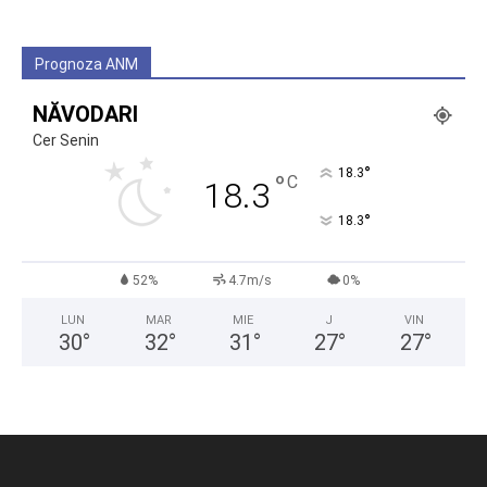
Prognoza ANM
NĂVODARI
Cer Senin
°
18.3
°
C
18.3
°
18.3
52%
4.7m/s
0%
LUN
MAR
MIE
J
VIN
30
°
32
°
31
°
27
°
27
°