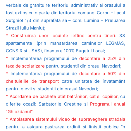
verbale de granituire teritoriul administrativ al orasului a
fost extins cu o parte din teritoriul comunei Corbu – Lacul
Sutghiol 1/3 din suprafata sa – com. Lumina – Preluarea
Strazii luliu Maniu);
* Construirea unor locuinte ieftine pentru tineri
: 33
apartamente (prin mansardarea caminelor LEGMAS,
CONSIR si USAS), finantare 100% Bugetul Local;
*
Implementarea programului de
decontare a 25% din
taxa de scolarizare
pentru studentii din orasul Navodari;
*
Implementarea programului de
decontare a 50% din
cheltuielile de transport
catre unitatea de învatamânt
pentru elevii si studentii din orasul Navodari;
* Acordarea de pachete atât batrânilor, cât si copiilor
, cu
diferite ocazii: Sarbatorile Crestine si
Programul anual
“Ghiozdanul”;
* Amplasarea sistemului video de supraveghere stradala
pentru a asigura pastrarea ordinii si linistii publice în