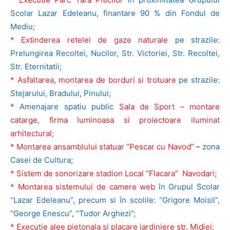
Scolar Lazar Edeleanu, finantare 90 % din Fondul de
Mediu;
* Extinderea retelei de gaze naturale
pe strazile:
Prelungirea Recoltei, Nucilor, Str. Victoriei, Str. Recoltei,
Str. Eternitatii;
* Asfaltarea, montarea de borduri si trotuare
pe strazile:
Stejarului, Bradului, Pinului;
*
Amenajare spatiu public
Sala de Sport – montare
catarge, firma luminoasa si proiectoare iluminat
arhitectural;
* Montarea ansamblului statuar “Pescar cu Navod”
–
zona
Casei de Cultura;
* Sistem de sonorizare stadion Local “Flacara” Navodari;
* Montarea sistemului de camere web
în Grupul Scolar
“Lazar Edeleanu”, precum si în scolile: “Grigore Moisil”,
“George Enescu”, “Tudor Arghezi”;
* Executie alee pietonala si placare jardiniere str. Midiei;