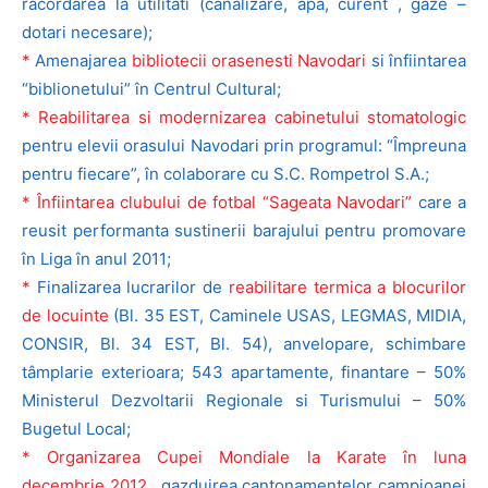
racordarea la utilitati (canalizare, apa, curent , gaze –
dotari necesare);
*
Amenajarea
bibliotecii orasenesti Navodari
si înfiintarea
“biblionetului” în Centrul Cultural;
* Reabilitarea si modernizarea cabinetului stomatologic
pentru elevii orasului Navodari prin programul: “Împreuna
pentru fiecare”, în colaborare cu S.C. Rompetrol S.A.;
* Înfiintarea clubului de fotbal “Sageata Navodari”
care a
reusit performanta sustinerii barajului pentru promovare
în Liga în anul 2011;
*
Finalizarea lucrarilor de
reabilitare termica a blocurilor
de locuinte
(Bl. 35 EST, Caminele USAS, LEGMAS, MIDIA,
CONSIR, Bl. 34 EST, Bl. 54), anvelopare, schimbare
tâmplarie exterioara; 543 apartamente, finantare – 50%
Ministerul Dezvoltarii Regionale si Turismului – 50%
Bugetul Local;
* Organizarea Cupei Mondiale la Karate în luna
decembrie 2012
, gazduirea cantonamentelor campioanei