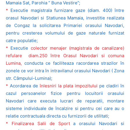
Mamaia Sat, Parohia ” Buna Vestire”;
*
Executie magistrala furnizare gaze (diam. 400) între
orasul Navodari si Statiunea Mamaia, investitie realizata
de Congaz la solicitarea Primariei orasului Navodari,
pentru cresterea volumului de gaze naturale furnizat
catre populatie;
*
Executie
colector menajer (magistrala de canalizare)
refulare diam.250 între Orasul Navodari si comuna
Lumina,
conducta ce faciliteaza racordarea strazilor în
zonele ce vor intra în intravilanul orasului Navodari ( Zona
str. Câmpului-Lumina);
*
Acordarea de
înlesniri la plata impozitului
pe cladiri în
cazul persoanelor fizice pentru locuitorii orasului
Navodari care executa lucrari de reparatii, montare
sisteme individuale de încalzire si pentru cei care au o
relatie contractuala directa cu furnizorii de utilitati;
* Finalizarea Salii de Sport
a orasului Navodari si