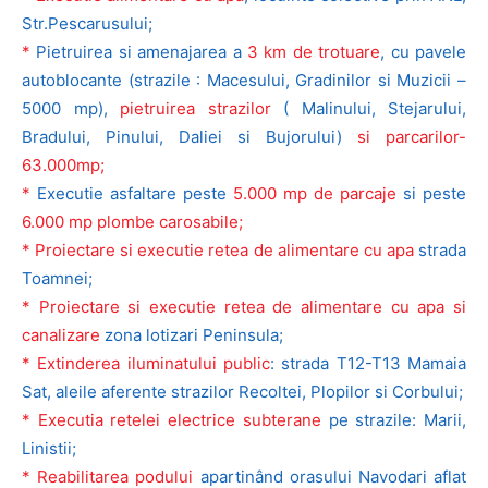
Str.Pescarusului;
*
Pietruirea si amenajarea a
3 km de trotuare
, cu pavele
autoblocante (strazile : Macesului, Gradinilor si Muzicii –
5000 mp),
pietruirea strazilor
( Malinului, Stejarului,
Bradului, Pinului, Daliei si Bujorului)
si parcarilor-
63.000mp;
*
Executie asfaltare peste
5.000 mp de parcaje
si peste
6.000 mp plombe carosabile;
* Proiectare si executie retea de alimentare cu apa
strada
Toamnei;
* Proiectare si executie retea de alimentare cu apa si
canalizare
zona lotizari Peninsula;
* Extinderea iluminatului public
: strada T12-T13 Mamaia
Sat, aleile aferente strazilor Recoltei, Plopilor si Corbului;
* Executia retelei electrice subterane
pe strazile: Marii,
Linistii;
* Reabilitarea podului
apartinând orasului Navodari aflat