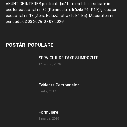
ANUNȚ DE INTERES pentru deținătorii imobilelor situate în
sector cadastral nr. 30 (Peninsula- străzile P6- P17) și sector
cadastral nr. 18 (Zona Ecluză- străzile E1-E5). Măsurători în
perioada 03.08.2026-07.08.2026!
POSTĂRI POPULARE
SERVICIUL DE TAXE SI IMPOZITE
12 martie, 2020
Evidența Persoanelor
5 iulie, 2017
Formulare
1 martie, 2026