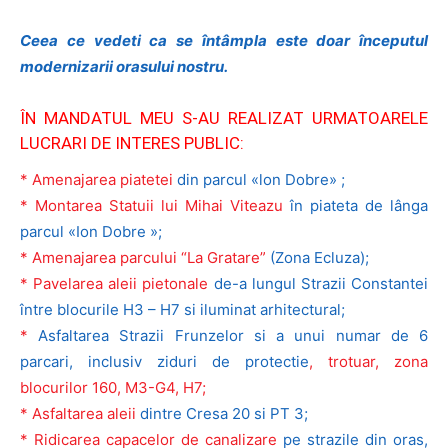
Ceea ce vedeti ca se întâmpla este doar începutul
modernizarii orasului nostru.
ÎN MANDATUL MEU S-AU REALIZAT URMATOARELE
LUCRARI DE INTERES PUBLIC:
* Amenajarea piatetei
din parcul «lon Dobre» ;
* Montarea Statuii lui Mihai Viteazu
în piateta de lânga
parcul «Ion Dobre »;
* Amenajarea parcului “La Gratare”
(Zona Ecluza);
* Pavelarea aleii pietonale
de-a lungul Strazii Constantei
între blocurile H3 – H7 si iluminat arhitectural;
*
Asfaltarea Strazii Frunzelor si a unui numar de 6
parcari, inclusiv ziduri de protectie
, trotuar, zona
blocurilor 160, M3-G4, H7;
* Asfaltarea aleii
dintre Cresa 20 si PT 3;
* Ridicarea capacelor de canalizare
pe strazile din oras,