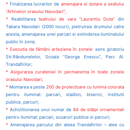
*
Finalizarea lucrarilor de
amenajare si dotare a sediului
“Arhivelor orasului Navodari”;
*
Reabilitarea
teatrului de vara “Laurentiu Duta”
din
Tabara Navodari (2000 locuri), pietruirea drumului catre
acesta, amenajarea unei parcari si extinderea iluminatului
public în zona;
* Executia de fântâni arteziene în zonele
: sens giratoriu
Str.Rândunelelor, Scoala “George Enescu”, Parc Al.
Trandafirilor;
* Asigurarea curateniei în permanenta în toate zonele
orasului Navodari;
*
Montarea a peste
200 de proiectoare cu lumina colorata
pentru iluminat: parcari, stadion, biserici, institutii
publice, parcuri;
*
Achizitionarea unui numar de
84 de stâlpi ornamentali
pentru iluminat: parcari, scuaruri publice si parcuri;
*
Amenajarea parcului din aleea Trandafirilor – alee cu