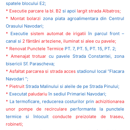
spatele blocului E2;
* Executie parcare la bl. B2
si apoi
largit strada Albatros;
* Montat bolarzi
zona piata agroalimentara din Centrul
Orasului Navodari;
*
Executie
sistem automat de irigatii
în parcul front –
canal si
2 fântâni arteziene, iluminat si alee cu pavele;
*
Renovat Punctele Termice
PT. 7, PT. 5, PT. 15, PT. 2;
*
Amenajat trotuar
cu pavele Strada Constantei, zona
bisericii Sf. Parascheva;
*
Asfaltat parcarea si strada acces
stadionul local “Flacara
Navodari “;
*
Pietruit
Strada Malinului si aleile de pe Strada Pinului;
*
Executat
paludariu
în sediul Primariei Navodari;
*
La termoficare, reducerea costurilor prin
achizitionarea
unor pompe de recirculare
performante la punctele
termice si înlocuit
conducte preizolate de traseu,
robineti;