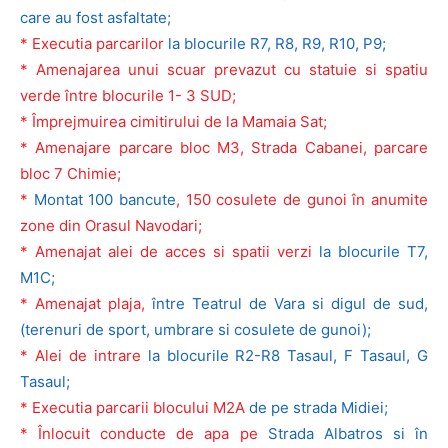
care au fost asfaltate;
*
Executia parcarilor
la blocurile R7, R8, R9, R10, P9;
* Amenajarea unui scuar prevazut cu statuie si spatiu
verde între blocurile 1- 3 SUD;
* Împrejmuirea cimitirului de la Mamaia Sat;
* Amenajare parcare bloc M3, Strada Cabanei, parcare
bloc 7 Chimie;
*
Montat 100 bancute
, 150 cosulete de gunoi în anumite
zone din Orasul Navodari;
* Amenajat alei de acces si spatii verzi
la blocurile T7,
M1C;
* Amenajat plaja,
între Teatrul de Vara si digul de sud,
(terenuri de sport, umbrare si cosulete de gunoi);
* Alei de intrare
la blocurile R2-R8 Tasaul, F Tasaul, G
Tasaul;
* Executia parcarii blocului M2A
de pe strada Midiei;
* Înlocuit conducte de apa pe
Strada Albatros si în