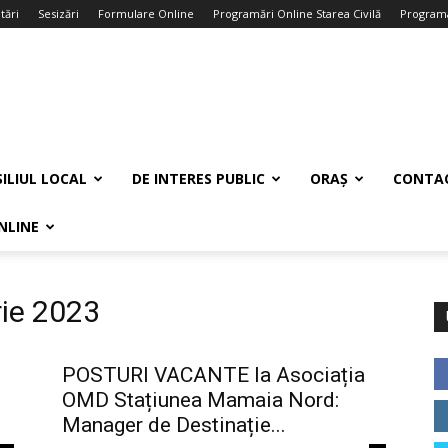
tări
Sesizări
Formulare Online
Programări Online Starea Civilă
Programa
ILIUL LOCAL
DE INTERES PUBLIC
ORAȘ
CONTA
NLINE
rie 2023
POSTURI VACANTE la Asociația
OMD Stațiunea Mamaia Nord:
Manager de Destinație...