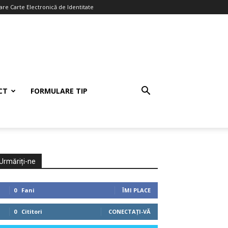
re Carte Electronică de Identitate
CT
FORMULARE TIP
Urmăriți-ne
0
Fani
ÎMI PLACE
0
Cititori
CONECTAȚI-VĂ