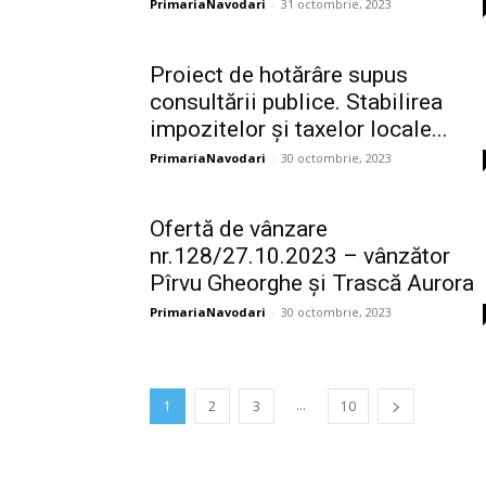
PrimariaNavodari
-
31 octombrie, 2023
Proiect de hotărâre supus
consultării publice. Stabilirea
impozitelor și taxelor locale...
PrimariaNavodari
-
30 octombrie, 2023
Ofertă de vânzare
nr.128/27.10.2023 – vânzător
Pîrvu Gheorghe și Trască Aurora
PrimariaNavodari
-
30 octombrie, 2023
...
1
2
3
10