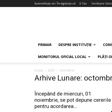
Autentificați-vă / Înregistrați-vă
E-Tax
Verificare Solici
PRIMAR
DESPRE INSTITUȚIE
CONS
MONITORUL OFICIAL LOCAL
PLĂȚI O
Acasă
2023
octombrie
Arhive Lunare: octomb
Începând de miercuri, 01
noiembrie, se pot depune cererile
pentru acordarea...