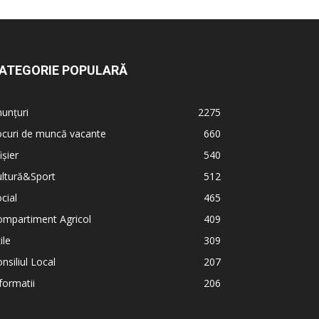
ATEGORIE POPULARĂ
unțuri
2275
ocuri de muncă vacante
660
ișier
540
ultură&Sport
512
cial
465
ompartiment Agricol
409
ile
309
nsiliul Local
207
formatii
206