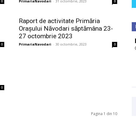
PrimariaNavodari
-
31 octombrie, 2023
0
0
Raport de activitate Primăria
Orașului Năvodari săptămâna 23-
27 octombrie 2023
PrimariaNavodari
-
30 octombrie, 2023
0
0
0
Pagina 1 din 10