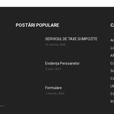
POSTĂRI POPULARE
C
SERVICIUL DE TAXE SI IMPOZITE
An
12 martie, 2020
L
Af
C
Evidența Persoanelor
5 iulie, 2017
So
C
Ut
Formulare
Co
1 martie, 2026
In