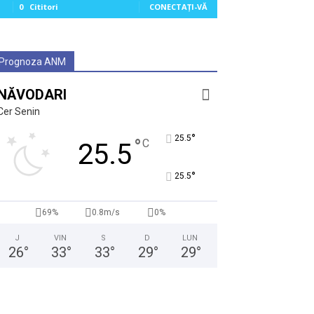
0
Cititori
CONECTAȚI-VĂ
Prognoza ANM
NĂVODARI
Cer Senin
°
25.5
°
C
25.5
°
25.5
69%
0.8m/s
0%
J
VIN
S
D
LUN
26
°
33
°
33
°
29
°
29
°