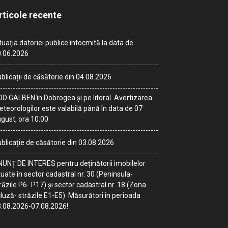
rticole recente
tuația datoriei publice întocmită la data de
.06.2026
blicații de căsătorie din 04.08.2026
D GALBEN în Dobrogea și pe litoral. Avertizarea
teorologilor este valabilă până în data de 07
gust, ora 10:00
blicație de căsătorie din 03.08.2026
UNȚ DE INTERES pentru deținătorii imobilelor
tuate în sector cadastral nr. 30 (Peninsula-
răzile P6- P17) și sector cadastral nr. 18 (Zona
luză- străzile E1-E5). Măsurători în perioada
.08.2026-07.08.2026!