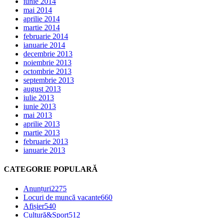
iunie 2014
mai 2014
aprilie 2014
martie 2014
februarie 2014
ianuarie 2014
decembrie 2013
noiembrie 2013
octombrie 2013
septembrie 2013
august 2013
iulie 2013
iunie 2013
mai 2013
aprilie 2013
martie 2013
februarie 2013
ianuarie 2013
CATEGORIE POPULARĂ
Anunțuri
2275
Locuri de muncă vacante
660
Afișier
540
Cultură&Sport
512