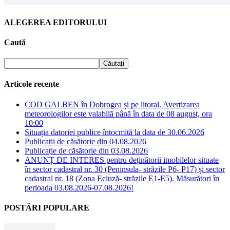
ALEGEREA EDITORULUI
Caută
Articole recente
COD GALBEN în Dobrogea și pe litoral. Avertizarea
meteorologilor este valabilă până în data de 08 august, ora
10:00
Situația datoriei publice întocmită la data de 30.06.2026
Publicații de căsătorie din 04.08.2026
Publicație de căsătorie din 03.08.2026
ANUNȚ DE INTERES pentru deținătorii imobilelor situate
în sector cadastral nr. 30 (Peninsula- străzile P6- P17) și sector
cadastral nr. 18 (Zona Ecluză- străzile E1-E5). Măsurători în
perioada 03.08.2026-07.08.2026!
POSTĂRI POPULARE