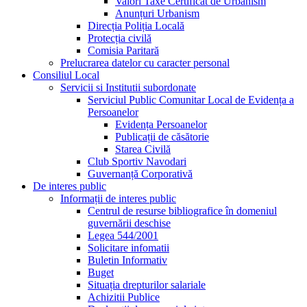
Valori Taxe Certificat de Urbanism
Anunțuri Urbanism
Direcția Poliția Locală
Protecția civilă
Comisia Paritară
Prelucrarea datelor cu caracter personal
Consiliul Local
Servicii si Institutii subordonate
Serviciul Public Comunitar Local de Evidența a
Persoanelor
Evidența Persoanelor
Publicații de căsătorie
Starea Civilă
Club Sportiv Navodari
Guvernanță Corporativă
De interes public
Informații de interes public
Centrul de resurse bibliografice în domeniul
guvernării deschise
Legea 544/2001
Solicitare infomatii
Buletin Informativ
Buget
Situația drepturilor salariale
Achizitii Publice