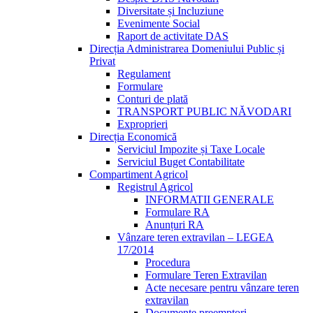
Diversitate și Incluziune
Evenimente Social
Raport de activitate DAS
Direcția Administrarea Domeniului Public și
Privat
Regulament
Formulare
Conturi de plată
TRANSPORT PUBLIC NĂVODARI
Exproprieri
Direcția Economică
Serviciul Impozite și Taxe Locale
Serviciul Buget Contabilitate
Compartiment Agricol
Registrul Agricol
INFORMATII GENERALE
Formulare RA
Anunțuri RA
Vânzare teren extravilan – LEGEA
17/2014
Procedura
Formulare Teren Extravilan
Acte necesare pentru vânzare teren
extravilan
Documente preemptori