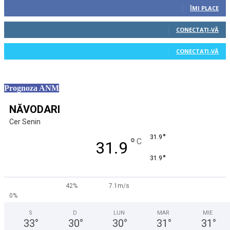
ÎMI PLACE
0
Cititori
CONECTAȚI-VĂ
0
Cititori
CONECTAȚI-VĂ
Prognoza ANM
NĂVODARI
Cer Senin
°
31.9
°
C
31.9
°
31.9
42%
7.1m/s
0%
S
D
LUN
MAR
MIE
33
°
30
°
30
°
31
°
31
°