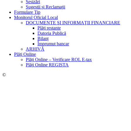
Sesizări
Sugestii și Reclamații
Formulare Tip
Monitorul Oficial Local
DOCUMENTE ŞI INFORMAŢII FINANCIARE
Plăți restante
Datoria Publică
Bilanț
Împrumut bancar
ARHIVĂ
Plăți Online
Plăți Online – Verificare ROL E-tax
Plăți Online REGISTA
©