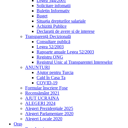
Legea 544/2001
Solicitare infomatii
Buletin Informativ
Buget
Situația drepturilor salariale
Achizitii Publice
Declarații de avere si de interese
Transparență Decizională
Consultare publică
Legea 52/2003
Rapoarte anuale Legea 52/2003
Registru ONG
Registrul Unic al Transparentei Intereselor
ANUNȚURI
Ajutor pentru Turcia
Cald în Casa Ta
COVID-19
Formular înscriere Fose
Recensământ 2021
AJUT UCRAINA
ALEGERI 2024
Alegeri Prezidențiale 2025
Alegeri Parlamentare 2020
Alegeri Locale 2020
Oraș