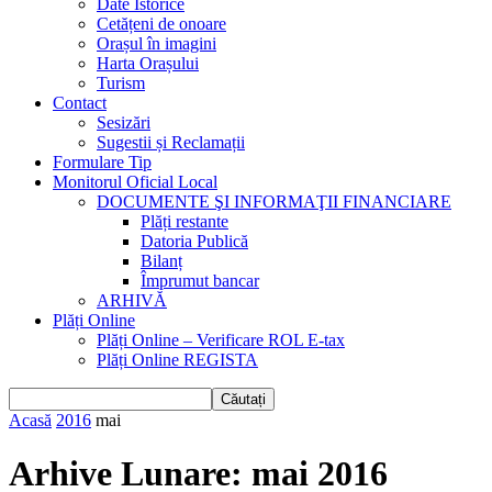
Date Istorice
Cetățeni de onoare
Orașul în imagini
Harta Orașului
Turism
Contact
Sesizări
Sugestii și Reclamații
Formulare Tip
Monitorul Oficial Local
DOCUMENTE ŞI INFORMAŢII FINANCIARE
Plăți restante
Datoria Publică
Bilanț
Împrumut bancar
ARHIVĂ
Plăți Online
Plăți Online – Verificare ROL E-tax
Plăți Online REGISTA
Acasă
2016
mai
Arhive Lunare: mai 2016