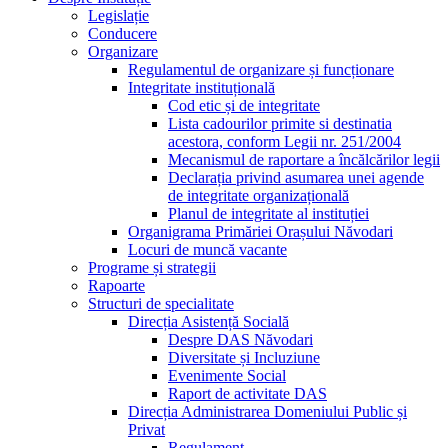
Legislație
Conducere
Organizare
Regulamentul de organizare și funcționare
Integritate instituțională
Cod etic și de integritate
Lista cadourilor primite si destinatia
acestora, conform Legii nr. 251/2004
Mecanismul de raportare a încălcărilor legii
Declarația privind asumarea unei agende
de integritate organizațională
Planul de integritate al instituției
Organigrama Primăriei Orașului Năvodari
Locuri de muncă vacante
Programe și strategii
Rapoarte
Structuri de specialitate
Direcția Asistență Socială
Despre DAS Năvodari
Diversitate și Incluziune
Evenimente Social
Raport de activitate DAS
Direcția Administrarea Domeniului Public și
Privat
Regulament