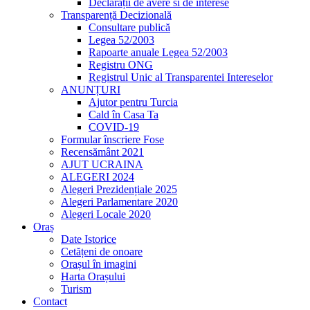
Declarații de avere si de interese
Transparență Decizională
Consultare publică
Legea 52/2003
Rapoarte anuale Legea 52/2003
Registru ONG
Registrul Unic al Transparentei Intereselor
ANUNȚURI
Ajutor pentru Turcia
Cald în Casa Ta
COVID-19
Formular înscriere Fose
Recensământ 2021
AJUT UCRAINA
ALEGERI 2024
Alegeri Prezidențiale 2025
Alegeri Parlamentare 2020
Alegeri Locale 2020
Oraș
Date Istorice
Cetățeni de onoare
Orașul în imagini
Harta Orașului
Turism
Contact