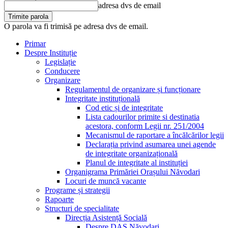
adresa dvs de email
O parola va fi trimisă pe adresa dvs de email.
Primar
Despre Instituție
Legislație
Conducere
Organizare
Regulamentul de organizare și funcționare
Integritate instituțională
Cod etic și de integritate
Lista cadourilor primite si destinatia
acestora, conform Legii nr. 251/2004
Mecanismul de raportare a încălcărilor legii
Declarația privind asumarea unei agende
de integritate organizațională
Planul de integritate al instituției
Organigrama Primăriei Orașului Năvodari
Locuri de muncă vacante
Programe și strategii
Rapoarte
Structuri de specialitate
Direcția Asistență Socială
Despre DAS Năvodari