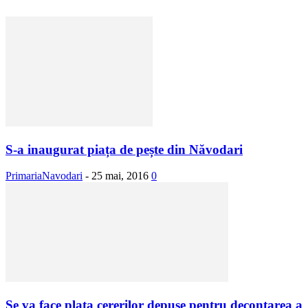
S-a inaugurat piața de pește din Năvodari
PrimariaNavodari
-
25 mai, 2016
0
Se va face plata cererilor depuse pentru decontarea a