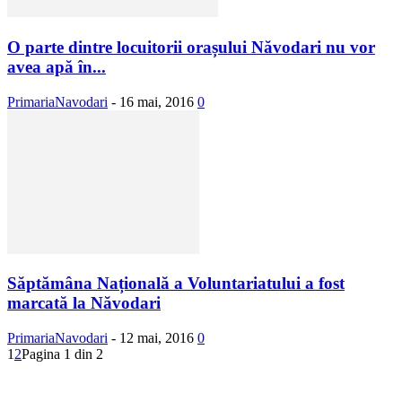
O parte dintre locuitorii orașului Năvodari nu vor
avea apă în...
PrimariaNavodari
-
16 mai, 2016
0
Săptămâna Națională a Voluntariatului a fost
marcată la Năvodari
PrimariaNavodari
-
12 mai, 2016
0
1
2
Pagina 1 din 2
Urmăriți-ne
0
Fani