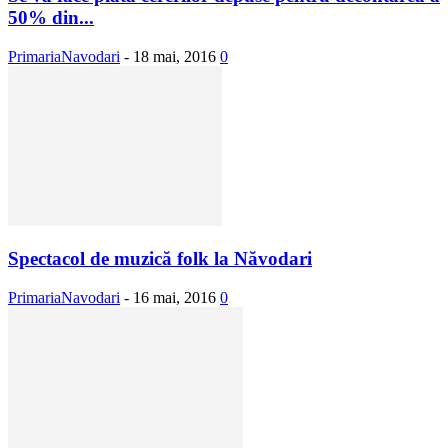
50% din...
PrimariaNavodari
-
18 mai, 2016
0
Spectacol de muzică folk la Năvodari
PrimariaNavodari
-
16 mai, 2016
0