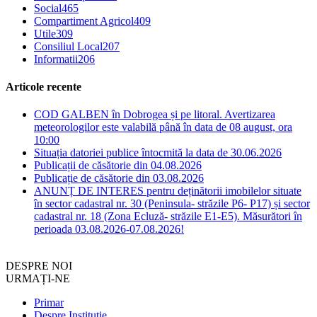
Social
465
Compartiment Agricol
409
Utile
309
Consiliul Local
207
Informatii
206
Articole recente
COD GALBEN în Dobrogea și pe litoral. Avertizarea
meteorologilor este valabilă până în data de 08 august, ora
10:00
Situația datoriei publice întocmită la data de 30.06.2026
Publicații de căsătorie din 04.08.2026
Publicație de căsătorie din 03.08.2026
ANUNȚ DE INTERES pentru deținătorii imobilelor situate
în sector cadastral nr. 30 (Peninsula- străzile P6- P17) și sector
cadastral nr. 18 (Zona Ecluză- străzile E1-E5). Măsurători în
perioada 03.08.2026-07.08.2026!
DESPRE NOI
URMAȚI-NE
Primar
Despre Instituție