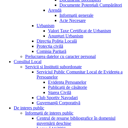
Documente Potențiali Cumpărători
Arendă
Informații generale
Acte Necesare
Urbanism
Valori Taxe Certificat de Urbanism
Anunțuri Urbanism
Direcția Poliția Locală
Protecția civilă
Comisia Paritară
Prelucrarea datelor cu caracter personal
Consiliul Local
Servicii si Institutii subordonate
Serviciul Public Comunitar Local de Evidența a
Persoanelor
Evidența Persoanelor
Publicații de căsătorie
Starea Civilă
Club Sportiv Navodari
Guvernanță Corporativă
De interes public
Informații de interes public
Centrul de resurse bibliografice în domeniul
guvernării deschise