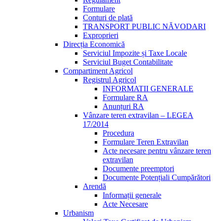
Formulare
Conturi de plată
TRANSPORT PUBLIC NĂVODARI
Exproprieri
Direcția Economică
Serviciul Impozite și Taxe Locale
Serviciul Buget Contabilitate
Compartiment Agricol
Registrul Agricol
INFORMATII GENERALE
Formulare RA
Anunțuri RA
Vânzare teren extravilan – LEGEA
17/2014
Procedura
Formulare Teren Extravilan
Acte necesare pentru vânzare teren
extravilan
Documente preemptori
Documente Potențiali Cumpărători
Arendă
Informații generale
Acte Necesare
Urbanism