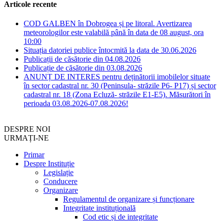
Articole recente
COD GALBEN în Dobrogea și pe litoral. Avertizarea
meteorologilor este valabilă până în data de 08 august, ora
10:00
Situația datoriei publice întocmită la data de 30.06.2026
Publicații de căsătorie din 04.08.2026
Publicație de căsătorie din 03.08.2026
ANUNȚ DE INTERES pentru deținătorii imobilelor situate
în sector cadastral nr. 30 (Peninsula- străzile P6- P17) și sector
cadastral nr. 18 (Zona Ecluză- străzile E1-E5). Măsurători în
perioada 03.08.2026-07.08.2026!
DESPRE NOI
URMAȚI-NE
Primar
Despre Instituție
Legislație
Conducere
Organizare
Regulamentul de organizare și funcționare
Integritate instituțională
Cod etic și de integritate