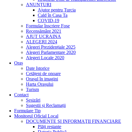
ANUNȚURI
Ajutor pentru Turcia
Cald în Casa Ta
COVID-19
Formular înscriere Fose
Recensământ 2021
AJUT UCRAINA
ALEGERI 2024
Alegeri Prezidențiale 2025
Alegeri Parlamentare 2020
Alegeri Locale 2020
Oraș
Date Istorice
Cetățeni de onoare
Orașul în imagini
Harta Orașului
Turism
Contact
Sesizări
Sugestii și Reclamații
Formulare Tip
Monitorul Oficial Local
DOCUMENTE ŞI INFORMAŢII FINANCIARE
Plăți restante
Datoria Publică