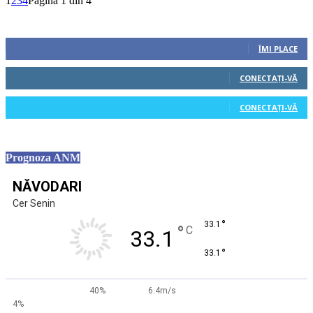
1
2
3
4
Pagina 1 din 4
Urmăriți-ne
0
Fani
ÎMI PLACE
0
Cititori
CONECTAȚI-VĂ
0
Cititori
CONECTAȚI-VĂ
Prognoza ANM
NĂVODARI
Cer Senin
°
33.1
°
C
33.1
°
33.1
40%
6.4m/s
4%