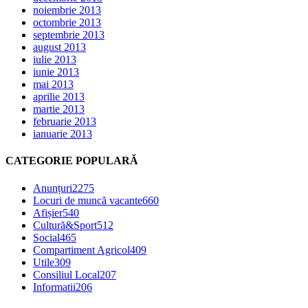
noiembrie 2013
octombrie 2013
septembrie 2013
august 2013
iulie 2013
iunie 2013
mai 2013
aprilie 2013
martie 2013
februarie 2013
ianuarie 2013
CATEGORIE POPULARĂ
Anunțuri
2275
Locuri de muncă vacante
660
Afișier
540
Cultură&Sport
512
Social
465
Compartiment Agricol
409
Utile
309
Consiliul Local
207
Informatii
206