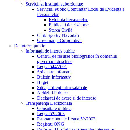
Servicii si Institutii subordonate
Serviciul Public Comunitar Local de Evidența a
Persoanelor
Evidența Persoanelor
Publicații de căsătorie
Starea Civilă
Club Sportiv Navodari
Guvernanță Corporativă
De interes public
Informații de interes public
Centrul de resurse bibliografice în domeniul
guvernării deschise
Legea 544/2001
Solicitare infomatii
Buletin Informativ
Buget
Situația drepturilor salariale
Achizitii Publice
Declarații de avere si de interese
Transparență Decizională
Consultare publică
Legea 52/2003
Rapoarte anuale Legea 52/2003
Registru ONG
Registrul Unic al Transparentei Intereselor