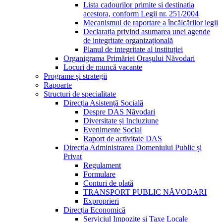
Lista cadourilor primite si destinatia
acestora, conform Legii nr. 251/2004
Mecanismul de raportare a încălcărilor legii
Declarația privind asumarea unei agende
de integritate organizațională
Planul de integritate al instituției
Organigrama Primăriei Orașului Năvodari
Locuri de muncă vacante
Programe și strategii
Rapoarte
Structuri de specialitate
Direcția Asistență Socială
Despre DAS Năvodari
Diversitate și Incluziune
Evenimente Social
Raport de activitate DAS
Direcția Administrarea Domeniului Public și
Privat
Regulament
Formulare
Conturi de plată
TRANSPORT PUBLIC NĂVODARI
Exproprieri
Direcția Economică
Serviciul Impozite și Taxe Locale