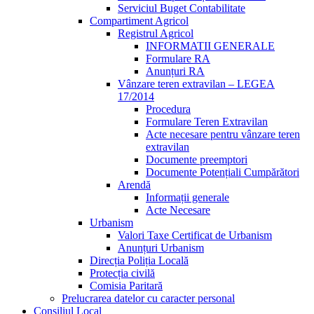
Serviciul Buget Contabilitate
Compartiment Agricol
Registrul Agricol
INFORMATII GENERALE
Formulare RA
Anunțuri RA
Vânzare teren extravilan – LEGEA
17/2014
Procedura
Formulare Teren Extravilan
Acte necesare pentru vânzare teren
extravilan
Documente preemptori
Documente Potențiali Cumpărători
Arendă
Informații generale
Acte Necesare
Urbanism
Valori Taxe Certificat de Urbanism
Anunțuri Urbanism
Direcția Poliția Locală
Protecția civilă
Comisia Paritară
Prelucrarea datelor cu caracter personal
Consiliul Local