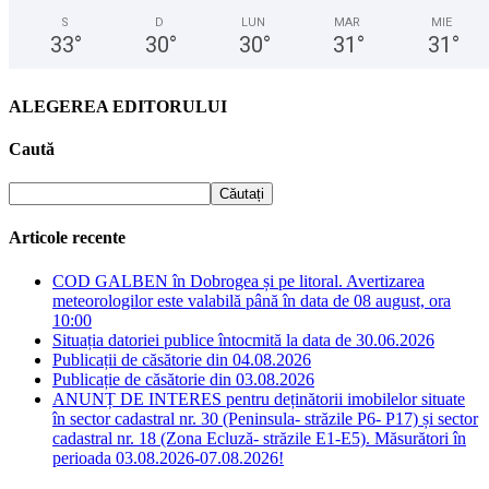
S
D
LUN
MAR
MIE
33
°
30
°
30
°
31
°
31
°
ALEGEREA EDITORULUI
Caută
Articole recente
COD GALBEN în Dobrogea și pe litoral. Avertizarea
meteorologilor este valabilă până în data de 08 august, ora
10:00
Situația datoriei publice întocmită la data de 30.06.2026
Publicații de căsătorie din 04.08.2026
Publicație de căsătorie din 03.08.2026
ANUNȚ DE INTERES pentru deținătorii imobilelor situate
în sector cadastral nr. 30 (Peninsula- străzile P6- P17) și sector
cadastral nr. 18 (Zona Ecluză- străzile E1-E5). Măsurători în
perioada 03.08.2026-07.08.2026!