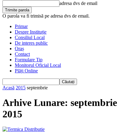
adresa dvs de email
O parola va fi trimisă pe adresa dvs de email.
Primar
Despre Instituție
Consiliul Local
De interes public
Oraș
Contact
Formulare Tip
Monitorul Oficial Local
Plăți Online
Acasă
2015
septembrie
Arhive Lunare: septembrie
2015