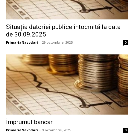
Situația datoriei publice întocmită la data
de 30.09.2025
PrimariaNavodari
-
29 octombrie, 2025
0
Împrumut bancar
PrimariaNavodari
-
9 octombrie, 2025
0