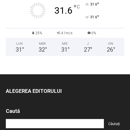
°
31.6
°
C
31.6
°
31.6
25%
4.1m/s
0%
LUN
MAR
MIE
J
VIN
31
°
32
°
31
°
27
°
26
°
ALEGEREA EDITORULUI
Caută