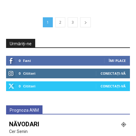
1
2
3
Urmăriți-ne
0
Fani
ÎMI PLACE
0
Cititori
CONECTAȚI-VĂ
0
Cititori
CONECTAȚI-VĂ
Prognoza ANM
NĂVODARI
Cer Senin