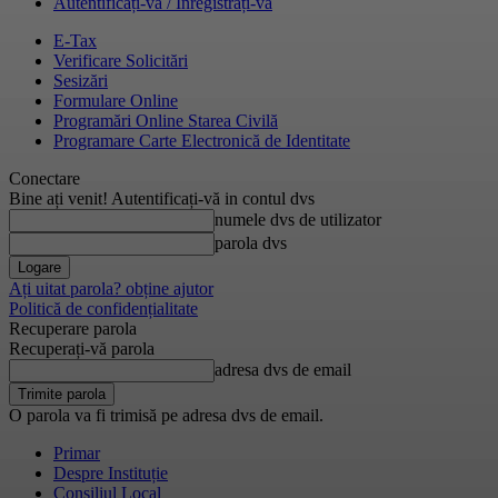
Autentificați-vă / Înregistrați-vă
E-Tax
Verificare Solicitări
Sesizări
Formulare Online
Programări Online Starea Civilă
Programare Carte Electronică de Identitate
Conectare
Bine ați venit! Autentificați-vă in contul dvs
numele dvs de utilizator
parola dvs
Ați uitat parola? obține ajutor
Politică de confidențialitate
Recuperare parola
Recuperați-vă parola
adresa dvs de email
O parola va fi trimisă pe adresa dvs de email.
Primar
Despre Instituție
Consiliul Local