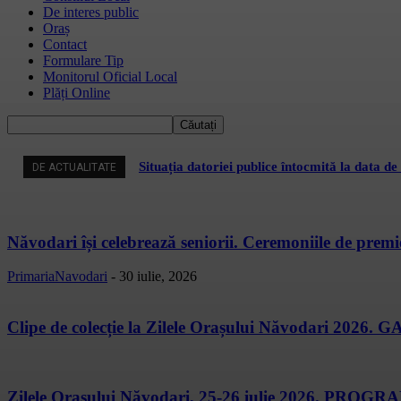
De interes public
Oraș
Contact
Formulare Tip
Monitorul Oficial Local
Plăți Online
Situația datoriei publice întocmită la data d
DE ACTUALITATE
Năvodari își celebrează seniorii. Ceremoniile de premi
PrimariaNavodari
-
30 iulie, 2026
Clipe de colecție la Zilele Orașului Năvodari 2026
Zilele Orașului Năvodari, 25-26 iulie 2026. P