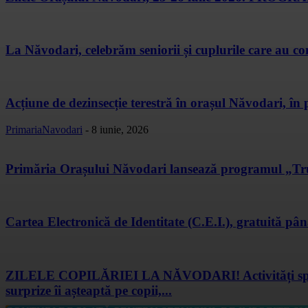
La Năvodari, celebrăm seniorii și cuplurile care au co
Acțiune de dezinsecție terestră în orașul Năvodari, î
PrimariaNavodari
-
8 iunie, 2026
Primăria Orașului Năvodari lansează programul „Tr
Cartea Electronică de Identitate (C.E.I.), gratuită pân
ZILELE COPILĂRIEI LA NĂVODARI! Activități sportive,
surprize îi așteaptă pe copii,...