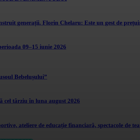
nstruit generații. Florin Chelaru: Este un gest de prețu
n perioada 09–15 iunie 2026
usoul Bebelușului”
ă cel târziu în luna august 2026
 ateliere de educație financiară, spectacole de teatr