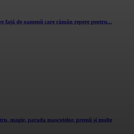
ire față de oamenii care rămân repere pentru...
u, magie, parada mascotelor, premii și multe