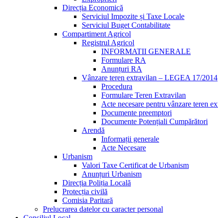
Direcția Economică
Serviciul Impozite și Taxe Locale
Serviciul Buget Contabilitate
Compartiment Agricol
Registrul Agricol
INFORMATII GENERALE
Formulare RA
Anunțuri RA
Vânzare teren extravilan – LEGEA 17/2014
Procedura
Formulare Teren Extravilan
Acte necesare pentru vânzare teren ex
Documente preemptori
Documente Potențiali Cumpărători
Arendă
Informații generale
Acte Necesare
Urbanism
Valori Taxe Certificat de Urbanism
Anunțuri Urbanism
Direcția Poliția Locală
Protecția civilă
Comisia Paritară
Prelucrarea datelor cu caracter personal
Consiliul Local