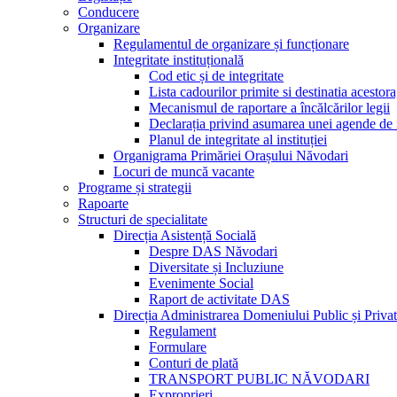
Conducere
Organizare
Regulamentul de organizare și funcționare
Integritate instituțională
Cod etic și de integritate
Lista cadourilor primite si destinatia acesto
Mecanismul de raportare a încălcărilor legii
Declarația privind asumarea unei agende de i
Planul de integritate al instituției
Organigrama Primăriei Orașului Năvodari
Locuri de muncă vacante
Programe și strategii
Rapoarte
Structuri de specialitate
Direcția Asistență Socială
Despre DAS Năvodari
Diversitate și Incluziune
Evenimente Social
Raport de activitate DAS
Direcția Administrarea Domeniului Public și Privat
Regulament
Formulare
Conturi de plată
TRANSPORT PUBLIC NĂVODARI
Exproprieri