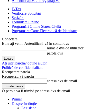
Autentificați-vă / Înregistrați-vă
E-Tax
Verificare Solicitări
Sesizări
Formulare Online
Programări Online Starea Civilă
Programare Carte Electronică de Identitate
Conectare
Bine ați venit! Autentificați-vă in contul dvs
numele dvs de utilizator
parola dvs
Ați uitat parola? obține ajutor
Politică de confidențialitate
Recuperare parola
Recuperați-vă parola
adresa dvs de email
O parola va fi trimisă pe adresa dvs de email.
Primar
Despre Instituție
Legislație