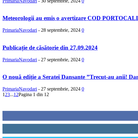
PrimariaNavodari
-
30 septembrie, 2024
0
Meteorologii au emis o avertizare COD PORTOCALIU de
PrimariaNavodari
-
28 septembrie, 2024
0
Publicație de căsătorie din 27.09.2024
PrimariaNavodari
-
27 septembrie, 2024
0
O nouă ediție a Seratei Dansante ”Trecut-au anii! Dans
PrimariaNavodari
-
27 septembrie, 2024
0
1
2
3
...
12
Pagina 1 din 12
Urmăriți-ne
0
Fani
0
Cititori
0
Cititori