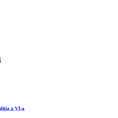
4
diția a VI-a