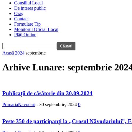
Consiliul Local
De interes public
Oraș
Contact
Formulare Tip
Monitorul Oficial Local
Plăți Online
Acasă
2024
septembrie
Arhive Lunare: septembrie 202
Publicații de căsătorie din 30.09.2024
PrimariaNavodari
-
30 septembrie, 2024
0
Peste 350 de participanți la „Crosul Năvodariului”, E