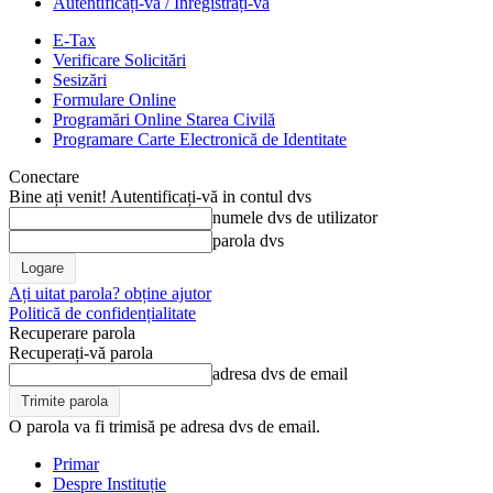
Autentificați-vă / Înregistrați-vă
E-Tax
Verificare Solicitări
Sesizări
Formulare Online
Programări Online Starea Civilă
Programare Carte Electronică de Identitate
Conectare
Bine ați venit! Autentificați-vă in contul dvs
numele dvs de utilizator
parola dvs
Ați uitat parola? obține ajutor
Politică de confidențialitate
Recuperare parola
Recuperați-vă parola
adresa dvs de email
O parola va fi trimisă pe adresa dvs de email.
Primar
Despre Instituție