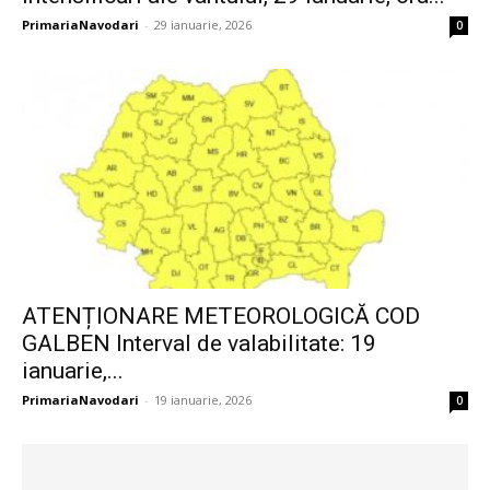
PrimariaNavodari
-
29 ianuarie, 2026
0
ATENȚIONARE METEOROLOGICĂ COD
GALBEN Interval de valabilitate: 19
ianuarie,...
PrimariaNavodari
-
19 ianuarie, 2026
0