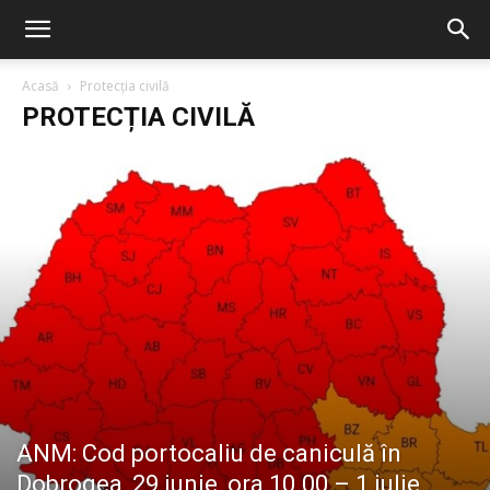
Acasă
Protecția civilă
PROTECȚIA CIVILĂ
ANM: Cod portocaliu de caniculă în
Dobrogea, 29 iunie, ora 10.00 – 1 iulie,