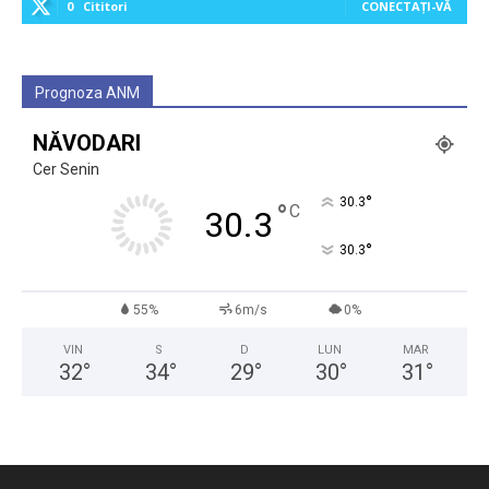
0
Cititori
CONECTAȚI-VĂ
Prognoza ANM
NĂVODARI
Cer Senin
°
30.3
°
C
30.3
°
30.3
55%
6m/s
0%
VIN
S
D
LUN
MAR
32
°
34
°
29
°
30
°
31
°