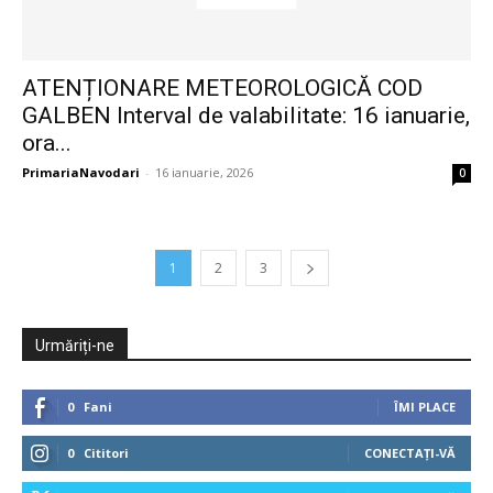
ATENȚIONARE METEOROLOGICĂ COD
GALBEN Interval de valabilitate: 16 ianuarie,
ora...
PrimariaNavodari
-
16 ianuarie, 2026
0
1
2
3
Urmăriți-ne
0
Fani
ÎMI PLACE
0
Cititori
CONECTAȚI-VĂ