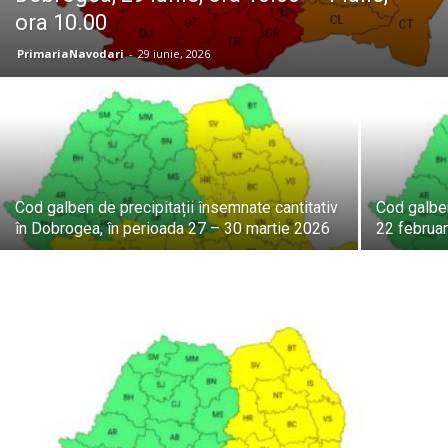
ora 10.00
PrimariaNavodari
-
29 iunie, 2026
Cod galben de precipitații însemnate cantitativ
Cod galbe
în Dobrogea, în perioada 27 – 30 martie 2026
22 februa