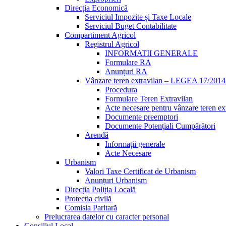
Direcția Economică
Serviciul Impozite și Taxe Locale
Serviciul Buget Contabilitate
Compartiment Agricol
Registrul Agricol
INFORMATII GENERALE
Formulare RA
Anunțuri RA
Vânzare teren extravilan – LEGEA 17/2014
Procedura
Formulare Teren Extravilan
Acte necesare pentru vânzare teren ex
Documente preemptori
Documente Potențiali Cumpărători
Arendă
Informații generale
Acte Necesare
Urbanism
Valori Taxe Certificat de Urbanism
Anunțuri Urbanism
Direcția Poliția Locală
Protecția civilă
Comisia Paritară
Prelucrarea datelor cu caracter personal
Consiliul Local