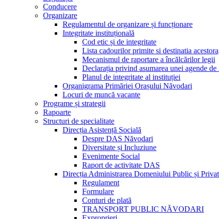
Conducere
Organizare
Regulamentul de organizare și funcționare
Integritate instituțională
Cod etic și de integritate
Lista cadourilor primite si destinatia acesto
Mecanismul de raportare a încălcărilor legii
Declarația privind asumarea unei agende de i
Planul de integritate al instituției
Organigrama Primăriei Orașului Năvodari
Locuri de muncă vacante
Programe și strategii
Rapoarte
Structuri de specialitate
Direcția Asistență Socială
Despre DAS Năvodari
Diversitate și Incluziune
Evenimente Social
Raport de activitate DAS
Direcția Administrarea Domeniului Public și Privat
Regulament
Formulare
Conturi de plată
TRANSPORT PUBLIC NĂVODARI
Exproprieri