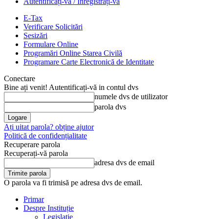
Autentificați-vă / Înregistrați-vă
E-Tax
Verificare Solicitări
Sesizări
Formulare Online
Programări Online Starea Civilă
Programare Carte Electronică de Identitate
Conectare
Bine ați venit! Autentificați-vă in contul dvs
numele dvs de utilizator
parola dvs
Ați uitat parola? obține ajutor
Politică de confidențialitate
Recuperare parola
Recuperați-vă parola
adresa dvs de email
O parola va fi trimisă pe adresa dvs de email.
Primar
Despre Instituție
Legislație