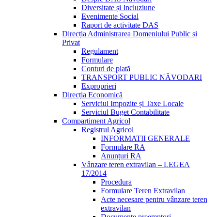
Diversitate și Incluziune
Evenimente Social
Raport de activitate DAS
Direcția Administrarea Domeniului Public și
Privat
Regulament
Formulare
Conturi de plată
TRANSPORT PUBLIC NĂVODARI
Exproprieri
Direcția Economică
Serviciul Impozite și Taxe Locale
Serviciul Buget Contabilitate
Compartiment Agricol
Registrul Agricol
INFORMATII GENERALE
Formulare RA
Anunțuri RA
Vânzare teren extravilan – LEGEA
17/2014
Procedura
Formulare Teren Extravilan
Acte necesare pentru vânzare teren
extravilan
Documente preemptori