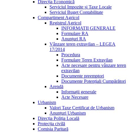
Direcția Economică
Serviciul Impozite și Taxe Locale
Serviciul Buget Contabilitate
Compartiment Agricol
Registrul Agricol
INFORMATII GENERALE
Formulare RA
Anunțuri RA
Vânzare teren extravilan – LEGEA
17/2014
Procedura
Formulare Teren Extravilan
Acte necesare pentru vânzare teren
extravilan
Documente preemptori
Documente Potențiali Cumpărători
Arendă
Informații generale
Acte Necesare
Urbanism
Valori Taxe Certificat de Urbanism
Anunțuri Urbanism
Direcția Poliția Locală
Protecția civilă
Comisia Paritară