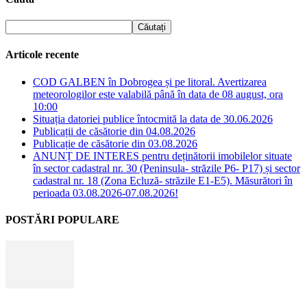
Articole recente
COD GALBEN în Dobrogea și pe litoral. Avertizarea
meteorologilor este valabilă până în data de 08 august, ora
10:00
Situația datoriei publice întocmită la data de 30.06.2026
Publicații de căsătorie din 04.08.2026
Publicație de căsătorie din 03.08.2026
ANUNȚ DE INTERES pentru deținătorii imobilelor situate
în sector cadastral nr. 30 (Peninsula- străzile P6- P17) și sector
cadastral nr. 18 (Zona Ecluză- străzile E1-E5). Măsurători în
perioada 03.08.2026-07.08.2026!
POSTĂRI POPULARE