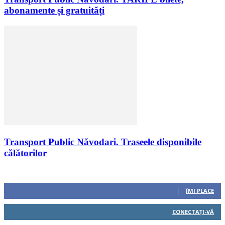
abonamente și gratuități
Transport Public Năvodari. Traseele disponibile
călătorilor
Urmăriți-ne
0
Fani
ÎMI PLACE
0
Cititori
CONECTAȚI-VĂ
0
Cititori