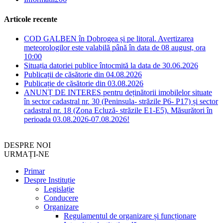
Articole recente
COD GALBEN în Dobrogea și pe litoral. Avertizarea
meteorologilor este valabilă până în data de 08 august, ora
10:00
Situația datoriei publice întocmită la data de 30.06.2026
Publicații de căsătorie din 04.08.2026
Publicație de căsătorie din 03.08.2026
ANUNȚ DE INTERES pentru deținătorii imobilelor situate
în sector cadastral nr. 30 (Peninsula- străzile P6- P17) și sector
cadastral nr. 18 (Zona Ecluză- străzile E1-E5). Măsurători în
perioada 03.08.2026-07.08.2026!
DESPRE NOI
URMAȚI-NE
Primar
Despre Instituție
Legislație
Conducere
Organizare
Regulamentul de organizare și funcționare