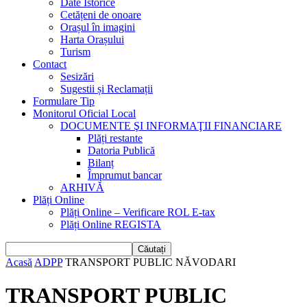
Date Istorice
Cetățeni de onoare
Orașul în imagini
Harta Orașului
Turism
Contact
Sesizări
Sugestii și Reclamații
Formulare Tip
Monitorul Oficial Local
DOCUMENTE ŞI INFORMAŢII FINANCIARE
Plăți restante
Datoria Publică
Bilanț
Împrumut bancar
ARHIVĂ
Plăți Online
Plăți Online – Verificare ROL E-tax
Plăți Online REGISTA
Acasă
ADPP
TRANSPORT PUBLIC NĂVODARI
TRANSPORT PUBLIC