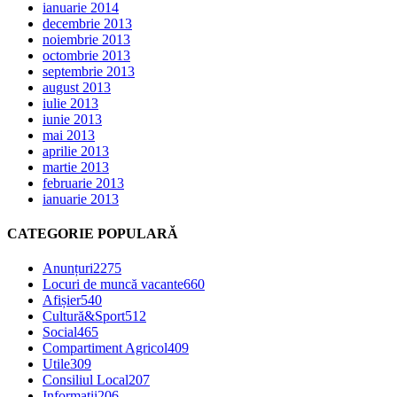
ianuarie 2014
decembrie 2013
noiembrie 2013
octombrie 2013
septembrie 2013
august 2013
iulie 2013
iunie 2013
mai 2013
aprilie 2013
martie 2013
februarie 2013
ianuarie 2013
CATEGORIE POPULARĂ
Anunțuri
2275
Locuri de muncă vacante
660
Afișier
540
Cultură&Sport
512
Social
465
Compartiment Agricol
409
Utile
309
Consiliul Local
207
Informatii
206