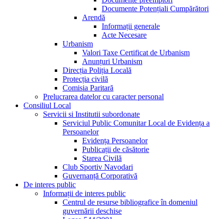
Documente Potențiali Cumpărători
Arendă
Informații generale
Acte Necesare
Urbanism
Valori Taxe Certificat de Urbanism
Anunțuri Urbanism
Direcția Poliția Locală
Protecția civilă
Comisia Paritară
Prelucrarea datelor cu caracter personal
Consiliul Local
Servicii si Institutii subordonate
Serviciul Public Comunitar Local de Evidența a
Persoanelor
Evidența Persoanelor
Publicații de căsătorie
Starea Civilă
Club Sportiv Navodari
Guvernanță Corporativă
De interes public
Informații de interes public
Centrul de resurse bibliografice în domeniul
guvernării deschise