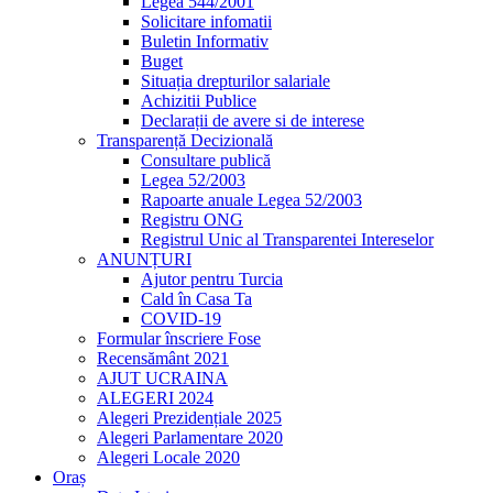
Legea 544/2001
Solicitare infomatii
Buletin Informativ
Buget
Situația drepturilor salariale
Achizitii Publice
Declarații de avere si de interese
Transparență Decizională
Consultare publică
Legea 52/2003
Rapoarte anuale Legea 52/2003
Registru ONG
Registrul Unic al Transparentei Intereselor
ANUNȚURI
Ajutor pentru Turcia
Cald în Casa Ta
COVID-19
Formular înscriere Fose
Recensământ 2021
AJUT UCRAINA
ALEGERI 2024
Alegeri Prezidențiale 2025
Alegeri Parlamentare 2020
Alegeri Locale 2020
Oraș