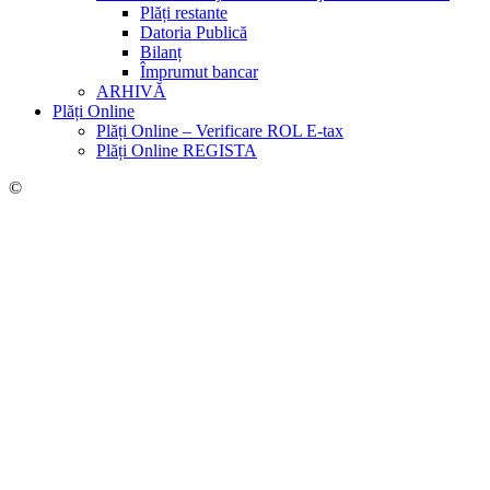
Plăți restante
Datoria Publică
Bilanț
Împrumut bancar
ARHIVĂ
Plăți Online
Plăți Online – Verificare ROL E-tax
Plăți Online REGISTA
©