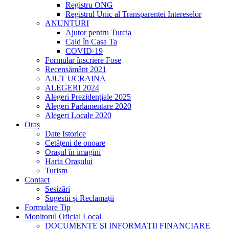
Registru ONG
Registrul Unic al Transparentei Intereselor
ANUNȚURI
Ajutor pentru Turcia
Cald în Casa Ta
COVID-19
Formular înscriere Fose
Recensământ 2021
AJUT UCRAINA
ALEGERI 2024
Alegeri Prezidențiale 2025
Alegeri Parlamentare 2020
Alegeri Locale 2020
Oraș
Date Istorice
Cetățeni de onoare
Orașul în imagini
Harta Orașului
Turism
Contact
Sesizări
Sugestii și Reclamații
Formulare Tip
Monitorul Oficial Local
DOCUMENTE ŞI INFORMAŢII FINANCIARE