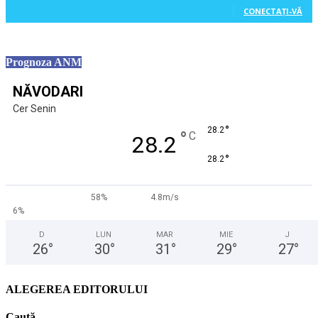
CONECTAȚI-VĂ
Prognoza ANM
NĂVODARI
Cer Senin
°
28.2
°
C
28.2
°
28.2
58%
4.8m/s
6%
D
LUN
MAR
MIE
J
26
°
30
°
31
°
29
°
27
°
ALEGEREA EDITORULUI
Caută