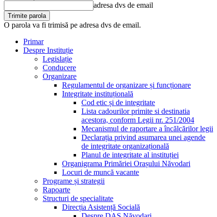
adresa dvs de email
O parola va fi trimisă pe adresa dvs de email.
Primar
Despre Instituție
Legislație
Conducere
Organizare
Regulamentul de organizare și funcționare
Integritate instituțională
Cod etic și de integritate
Lista cadourilor primite si destinatia
acestora, conform Legii nr. 251/2004
Mecanismul de raportare a încălcărilor legii
Declarația privind asumarea unei agende
de integritate organizațională
Planul de integritate al instituției
Organigrama Primăriei Orașului Năvodari
Locuri de muncă vacante
Programe și strategii
Rapoarte
Structuri de specialitate
Direcția Asistență Socială
Despre DAS Năvodari