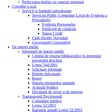
Prelucrarea datelor cu caracter personal
Consiliul Local
Servicii si Institutii subordonate
Serviciul Public Comunitar Local de Evidența a
Persoanelor
Evidența Persoanelor
Publicații de căsătorie
Starea Civilă
Club Sportiv Navodari
Guvernanță Corporativă
De interes public
Informații de interes public
Centrul de resurse bibliografice în domeniul
guvernării deschise
Legea 544/2001
Solicitare infomatii
Buletin Informativ
Buget
Situația drepturilor salariale
Achizitii Publice
Declarații de avere si de interese
Transparență Decizională
Consultare publică
Legea 52/2003
Rapoarte anuale Legea 52/2003