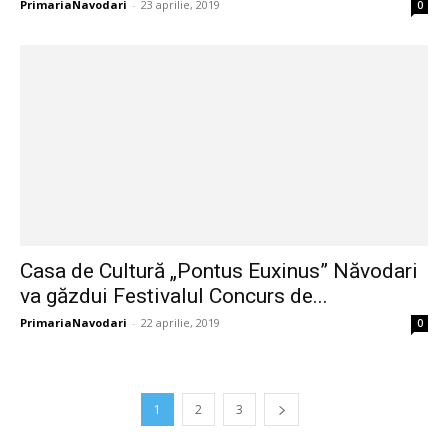
PrimariaNavodari
-
23 aprilie, 2019
0
Casa de Cultură „Pontus Euxinus” Năvodari
va găzdui Festivalul Concurs de...
PrimariaNavodari
-
22 aprilie, 2019
0
1
2
3