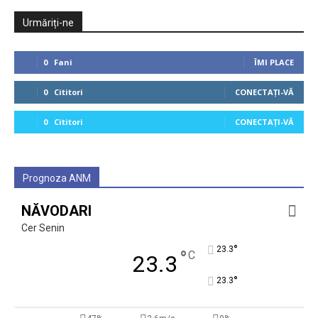
Urmăriți-ne
0
Fani
ÎMI PLACE
0
Cititori
CONECTAȚI-VĂ
0
Cititori
CONECTAȚI-VĂ
Prognoza ANM
NĂVODARI
Cer Senin
°
23.3
°
C
23.3
°
23.3