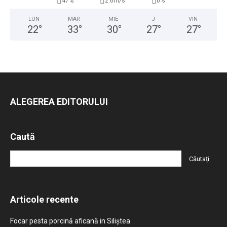
47%
2.6m/s
0%
LUN
MAR
MIE
J
VIN
22
°
33
°
30
°
27
°
27
°
ALEGEREA EDITORULUI
Caută
Articole recente
Focar pesta porcină aficană in Siliștea