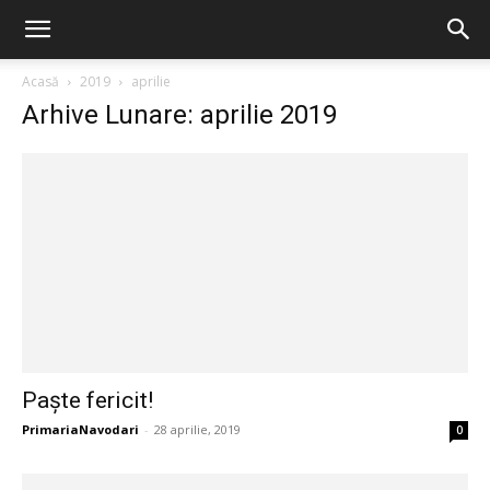
Acasă
2019
aprilie
Arhive Lunare: aprilie 2019
Paște fericit!
PrimariaNavodari
-
28 aprilie, 2019
0