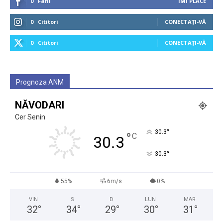
0
Fani
ÎMI PLACE
0
Cititori
CONECTAȚI-VĂ
0
Cititori
CONECTAȚI-VĂ
Prognoza ANM
NĂVODARI
Cer Senin
°
30.3
°
C
30.3
°
30.3
55%
6m/s
0%
VIN
S
D
LUN
MAR
32
°
34
°
29
°
30
°
31
°