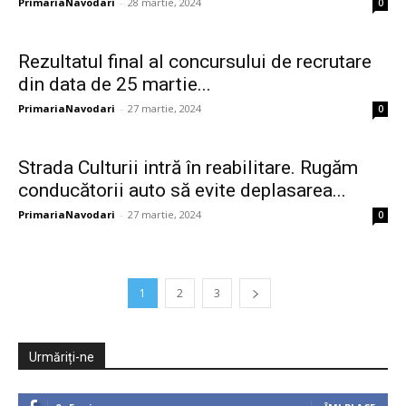
PrimariaNavodari
-
28 martie, 2024
0
Rezultatul final al concursului de recrutare
din data de 25 martie...
PrimariaNavodari
-
27 martie, 2024
0
Strada Culturii intră în reabilitare. Rugăm
conducătorii auto să evite deplasarea...
PrimariaNavodari
-
27 martie, 2024
0
1
2
3
Urmăriți-ne