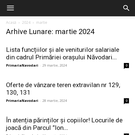
Acasă
2024
martie
Arhive Lunare: martie 2024
Lista funcțiilor și ale veniturilor salariale
din cadrul Primăriei orașului Năvodari...
PrimariaNavodari
-
29 martie, 2024
0
Oferte de vânzare teren extravilan nr 129,
130, 131
PrimariaNavodari
-
28 martie, 2024
0
În atenția părinților și copiilor! Locurile de
joacă din Parcul ”Ion...