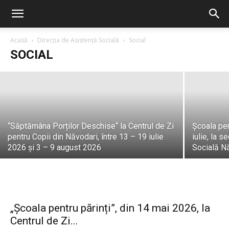
Năvodari își celebrează seniorii.
Ceremoniile de premiere au debutat
marți, 14 iulie 2026, la Casa Căsătoriilor
Acasă
Direcția de Asistență Socială
Social
SOCIAL
PrimariaNavodari
-
30 iulie, 2026
“Săptămâna Porților Deschise“ la Centrul de Zi
Școala pent
pentru Copii din Năvodari, între 13 – 19 iulie
iulie, la 
2026 și 3 – 9 august 2026
Socială N
„Școala pentru părinți”, din 14 mai 2026, la
Centrul de Zi...