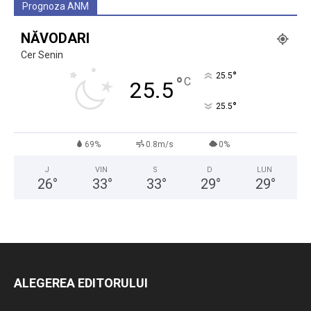
Prognoza ANM
NĂVODARI
Cer Senin
°
25.5
°
C
25.5
°
25.5
69%
0.8m/s
0%
J
VIN
S
D
LUN
26
°
33
°
33
°
29
°
29
°
ALEGEREA EDITORULUI