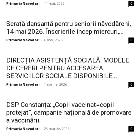
PrimariaNavodari
-
11 mai, 2026
0
Serată dansantă pentru seniorii năvodăreni,
14 mai 2026. Înscrierile încep miercuri,...
PrimariaNavodari
-
6 mai, 2026
0
DIRECȚIA ASISTENȚĂ SOCIALĂ: MODELE
DE CERERI PENTRU ACCESAREA
SERVICIILOR SOCIALE DISPONIBILE...
PrimariaNavodari
-
1 aprilie, 2026
0
DSP Constanța: „Copil vaccinat=copil
protejat”, campanie națională de promovare
a vaccinării
PrimariaNavodari
-
23 martie, 2026
0