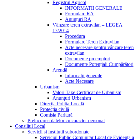
Registrul Agricol
INFORMATII GENERALE
Formulare RA
Anunțuri RA
Vânzare teren extravilan – LEGEA
17/2014
Procedura
Formulare Teren Extravilan
Acte necesare pentru vânzare teren
extravilan
Documente preemptori
Documente Potențiali Cumpărători
Arendă
Informații generale
Acte Necesare
Urbanism
Valori Taxe Certificat de Urbanism
Anunțuri Urbanism
Direcția Poliția Locală
Protecția civilă
Comisia Paritară
Prelucrarea datelor cu caracter personal
Consiliul Local
Servicii si Institutii subordonate
Serviciul Public Comunitar Local de Evidența a