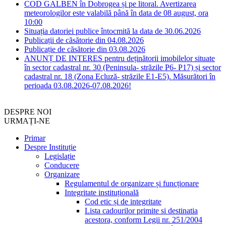
COD GALBEN în Dobrogea și pe litoral. Avertizarea
meteorologilor este valabilă până în data de 08 august, ora
10:00
Situația datoriei publice întocmită la data de 30.06.2026
Publicații de căsătorie din 04.08.2026
Publicație de căsătorie din 03.08.2026
ANUNȚ DE INTERES pentru deținătorii imobilelor situate
în sector cadastral nr. 30 (Peninsula- străzile P6- P17) și sector
cadastral nr. 18 (Zona Ecluză- străzile E1-E5). Măsurători în
perioada 03.08.2026-07.08.2026!
DESPRE NOI
URMAȚI-NE
Primar
Despre Instituție
Legislație
Conducere
Organizare
Regulamentul de organizare și funcționare
Integritate instituțională
Cod etic și de integritate
Lista cadourilor primite si destinatia
acestora, conform Legii nr. 251/2004