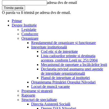
adresa dvs de email
O parola va fi trimisă pe adresa dvs de email.
Primar
Despre Instituție
Legislație
Conducere
Organizare
Regulamentul de organizare și funcționare
Integritate instituțională
Cod etic și de integritate
Lista cadourilor primite si destinatia
acestora, conform Legii nr. 251/2004
Mecanismul de raportare a încălcărilor legii
Declarația privind asumarea unei agende
de integritate organizațională
Planul de integritate al instituției
Organigrama Primăriei Orașului Năvodari
Locuri de muncă vacante
Programe și strategii
Rapoarte
Structuri de specialitate
Direcția Asistență Socială
Despre DAS Năvodari