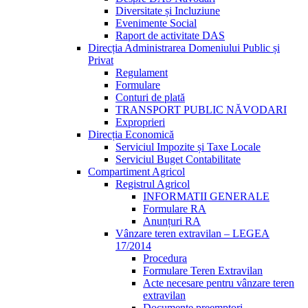
Diversitate și Incluziune
Evenimente Social
Raport de activitate DAS
Direcția Administrarea Domeniului Public și
Privat
Regulament
Formulare
Conturi de plată
TRANSPORT PUBLIC NĂVODARI
Exproprieri
Direcția Economică
Serviciul Impozite și Taxe Locale
Serviciul Buget Contabilitate
Compartiment Agricol
Registrul Agricol
INFORMATII GENERALE
Formulare RA
Anunțuri RA
Vânzare teren extravilan – LEGEA
17/2014
Procedura
Formulare Teren Extravilan
Acte necesare pentru vânzare teren
extravilan
Documente preemptori