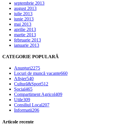
septembrie 2013
august 2013
iulie 2013
iunie 2013
mai 2013
aprilie 2013
martie 2013
februarie 2013
ianuarie 2013
CATEGORIE POPULARĂ
Anunțuri
2275
Locuri de muncă vacante
660
Afișier
540
Cultură&Sport
512
Social
465
Compartiment Agricol
409
Utile
309
Consiliul Local
207
Informatii
206
Articole recente