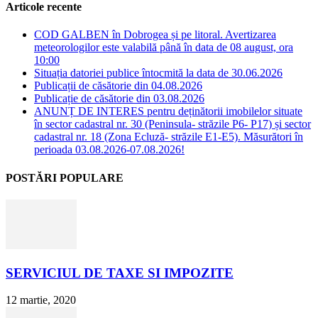
Articole recente
COD GALBEN în Dobrogea și pe litoral. Avertizarea
meteorologilor este valabilă până în data de 08 august, ora
10:00
Situația datoriei publice întocmită la data de 30.06.2026
Publicații de căsătorie din 04.08.2026
Publicație de căsătorie din 03.08.2026
ANUNȚ DE INTERES pentru deținătorii imobilelor situate
în sector cadastral nr. 30 (Peninsula- străzile P6- P17) și sector
cadastral nr. 18 (Zona Ecluză- străzile E1-E5). Măsurători în
perioada 03.08.2026-07.08.2026!
POSTĂRI POPULARE
SERVICIUL DE TAXE SI IMPOZITE
12 martie, 2020