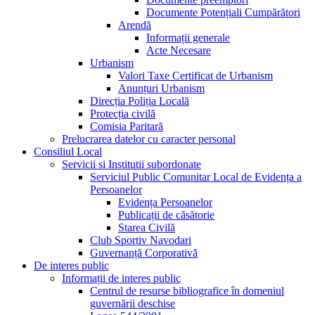
Documente Potențiali Cumpărători
Arendă
Informații generale
Acte Necesare
Urbanism
Valori Taxe Certificat de Urbanism
Anunțuri Urbanism
Direcția Poliția Locală
Protecția civilă
Comisia Paritară
Prelucrarea datelor cu caracter personal
Consiliul Local
Servicii si Institutii subordonate
Serviciul Public Comunitar Local de Evidența a
Persoanelor
Evidența Persoanelor
Publicații de căsătorie
Starea Civilă
Club Sportiv Navodari
Guvernanță Corporativă
De interes public
Informații de interes public
Centrul de resurse bibliografice în domeniul
guvernării deschise