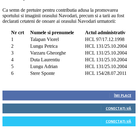
Ca semn de pretuire pentru contributia adusa la promovarea
sportului si imaginii orasului Navodari, precum si a tarii au fost
declarati cetateni de onoare ai orasului Navodari urmatorii:
Nr crt
Numele si prenumele
Actul administrativ
1
Talapan Viorel
HCL 97/17.12.1998
2
Lungu Petrica
HCL 131/25.10.2004
3
Varzaru Gheorghe
HCL 131/25.10.2004
4
Duta Laurentiu
HCL 131/25.10.2004
5
Lungu Adrian
HCL 131/25.10.2004
6
Stere Sponte
HCL 154/28.07.2011
Urmăriți-ne
0
Fani
ÎMI PLACE
0
Cititori
CONECTAȚI-VĂ
0
Cititori
CONECTAȚI-VĂ