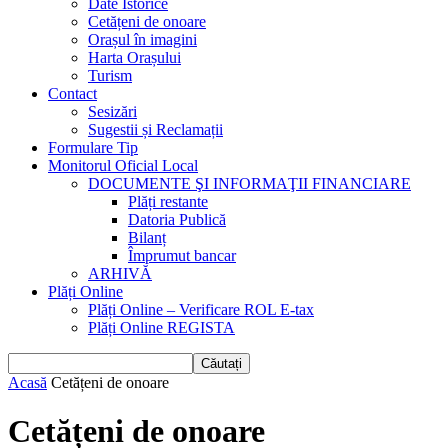
Date Istorice
Cetățeni de onoare
Orașul în imagini
Harta Orașului
Turism
Contact
Sesizări
Sugestii și Reclamații
Formulare Tip
Monitorul Oficial Local
DOCUMENTE ŞI INFORMAŢII FINANCIARE
Plăți restante
Datoria Publică
Bilanț
Împrumut bancar
ARHIVĂ
Plăți Online
Plăți Online – Verificare ROL E-tax
Plăți Online REGISTA
Acasă
Cetățeni de onoare
Cetățeni de onoare