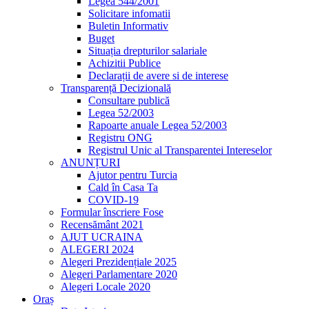
Legea 544/2001
Solicitare infomatii
Buletin Informativ
Buget
Situația drepturilor salariale
Achizitii Publice
Declarații de avere si de interese
Transparență Decizională
Consultare publică
Legea 52/2003
Rapoarte anuale Legea 52/2003
Registru ONG
Registrul Unic al Transparentei Intereselor
ANUNȚURI
Ajutor pentru Turcia
Cald în Casa Ta
COVID-19
Formular înscriere Fose
Recensământ 2021
AJUT UCRAINA
ALEGERI 2024
Alegeri Prezidențiale 2025
Alegeri Parlamentare 2020
Alegeri Locale 2020
Oraș