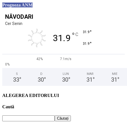
Prognoza ANM
NĂVODARI
Cer Senin
°
31.9
°
C
31.9
°
31.9
42%
7.1m/s
0%
S
D
LUN
MAR
MIE
33
°
30
°
30
°
31
°
31
°
ALEGEREA EDITORULUI
Caută