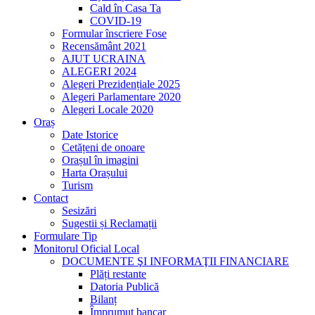
Cald în Casa Ta
COVID-19
Formular înscriere Fose
Recensământ 2021
AJUT UCRAINA
ALEGERI 2024
Alegeri Prezidențiale 2025
Alegeri Parlamentare 2020
Alegeri Locale 2020
Oraș
Date Istorice
Cetățeni de onoare
Orașul în imagini
Harta Orașului
Turism
Contact
Sesizări
Sugestii și Reclamații
Formulare Tip
Monitorul Oficial Local
DOCUMENTE ŞI INFORMAŢII FINANCIARE
Plăți restante
Datoria Publică
Bilanț
Împrumut bancar