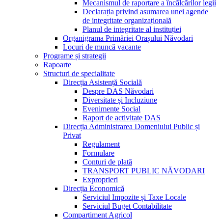
Mecanismul de raportare a încălcărilor legii
Declarația privind asumarea unei agende
de integritate organizațională
Planul de integritate al instituției
Organigrama Primăriei Orașului Năvodari
Locuri de muncă vacante
Programe și strategii
Rapoarte
Structuri de specialitate
Direcția Asistență Socială
Despre DAS Năvodari
Diversitate și Incluziune
Evenimente Social
Raport de activitate DAS
Direcția Administrarea Domeniului Public și
Privat
Regulament
Formulare
Conturi de plată
TRANSPORT PUBLIC NĂVODARI
Exproprieri
Direcția Economică
Serviciul Impozite și Taxe Locale
Serviciul Buget Contabilitate
Compartiment Agricol