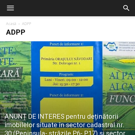
Acasă
ADPP
ADPP
ANUNȚ DE INTERES pentru deținătorii
imobilelor situate în sector cadastral nr.
30 (Peninsula- străzile P6- P17) și sector