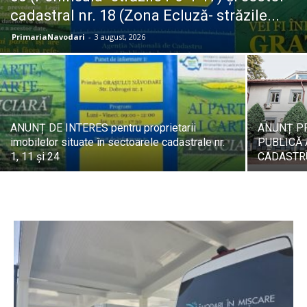
cadastral nr. 18 (Zona Ecluză- străzile...
PrimariaNavodari
-
3 august, 2026
ANUNȚ DE INTERES pentru proprietarii
ANUNȚ PR
imobilelor situate în sectoarele cadastrale nr.
PUBLICĂ
1, 11 și 24
CADASTR