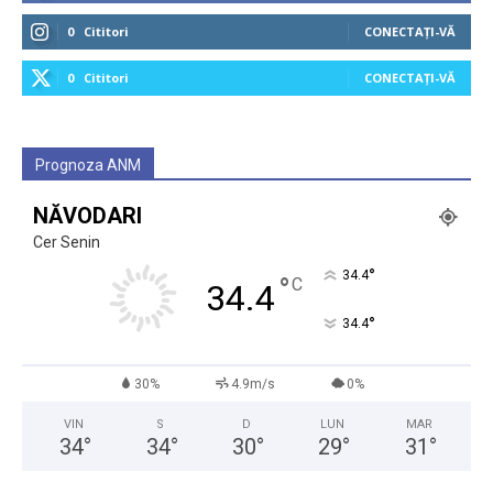
0
Cititori
CONECTAȚI-VĂ
0
Cititori
CONECTAȚI-VĂ
Prognoza ANM
NĂVODARI
Cer Senin
°
34.4
°
C
34.4
°
34.4
30%
4.9m/s
0%
VIN
S
D
LUN
MAR
34
°
34
°
30
°
29
°
31
°