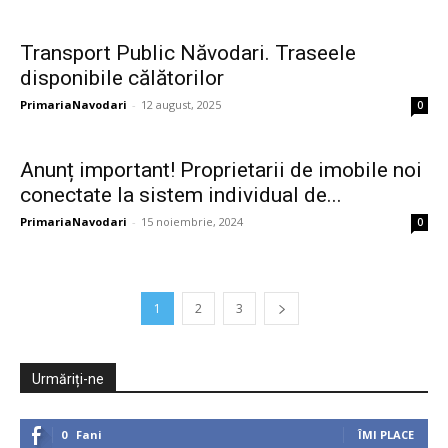
Transport Public Năvodari. Traseele
disponibile călătorilor
PrimariaNavodari
-
12 august, 2025
0
Anunț important! Proprietarii de imobile noi
conectate la sistem individual de...
PrimariaNavodari
-
15 noiembrie, 2024
0
1
2
3
Urmăriți-ne
0
Fani
ÎMI PLACE