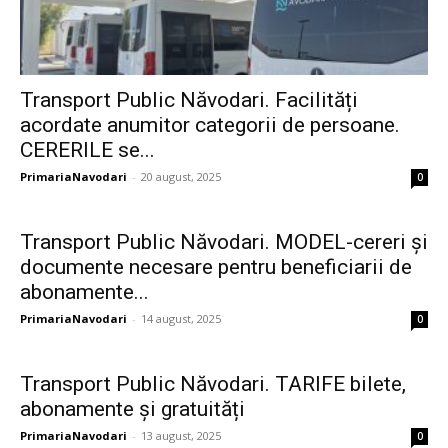
Transport Public Năvodari. Facilități
acordate anumitor categorii de persoane.
CERERILE se...
PrimariaNavodari
-
20 august, 2025
0
Transport Public Năvodari. MODEL-cereri și
documente necesare pentru beneficiarii de
abonamente...
PrimariaNavodari
-
14 august, 2025
0
Transport Public Năvodari. TARIFE bilete,
abonamente și gratuități
PrimariaNavodari
-
13 august, 2025
0