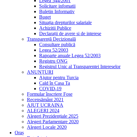
Legea 544/2001
Solicitare infomatii
Buletin Informativ
Buget
Situația drepturilor salariale
Achizitii Publice
Declarații de avere si de interese
Transparență Decizională
Consultare publică
Legea 52/2003
Rapoarte anuale Legea 52/2003
Registru ONG
Registrul Unic al Transparentei Intereselor
ANUNȚURI
Ajutor pentru Turcia
Cald în Casa Ta
COVID-19
Formular înscriere Fose
Recensământ 2021
AJUT UCRAINA
ALEGERI 2024
Alegeri Prezidențiale 2025
Alegeri Parlamentare 2020
Alegeri Locale 2020
Oraș