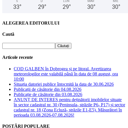
S
D
LUN
MAR
MIE
33
°
29
°
29
°
30
°
30
°
ALEGEREA EDITORULUI
Caută
Articole recente
COD GALBEN în Dobrogea și pe litoral. Avertizarea
meteorologilor este valabilă până în data de 08 august, ora
10:00
Situația datoriei publice întocmită la data de 30.06.2026
Publicații de căsătorie din 04.08.2026
Publicație de căsătorie din 03.08.2026
ANUNȚ DE INTERES pentru deținătorii imobilelor situate
în sector cadastral nr. 30 (Peninsula- străzile P6- P17) și sector
cadastral nr. 18 (Zona Ecluză- străzile E1-E5). Măsurători în
perioada 03.08.2026-07.08.2026!
POSTĂRI POPULARE