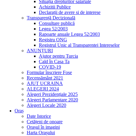
Situația drepturilor salariale
Achizitii Publice
Declarații de avere si de interese
Transparență Decizională
Consultare publică
Legea 52/2003
Rapoarte anuale Legea 52/2003
Registru ONG
Registrul Unic al Transparentei Intereselor
ANUNȚURI
Ajutor pentru Turcia
Cald în Casa Ta
COVID-19
Formular înscriere Fose
Recensământ 2021
AJUT UCRAINA
ALEGERI 2024
Alegeri Prezidențiale 2025
Alegeri Parlamentare 2020
Alegeri Locale 2020
Oraș
Date Istorice
Cetățeni de onoare
Orașul în imagini
Harta Orașului