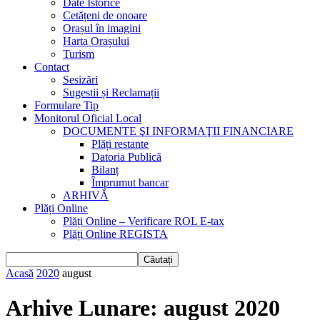
Date Istorice
Cetățeni de onoare
Orașul în imagini
Harta Orașului
Turism
Contact
Sesizări
Sugestii și Reclamații
Formulare Tip
Monitorul Oficial Local
DOCUMENTE ŞI INFORMAŢII FINANCIARE
Plăți restante
Datoria Publică
Bilanț
Împrumut bancar
ARHIVĂ
Plăți Online
Plăți Online – Verificare ROL E-tax
Plăți Online REGISTA
Acasă
2020
august
Arhive Lunare: august 2020