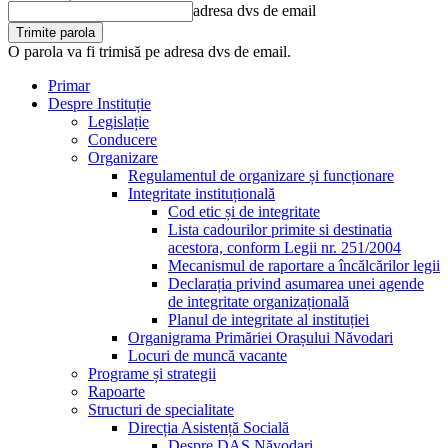
adresa dvs de email
O parola va fi trimisă pe adresa dvs de email.
Primar
Despre Instituție
Legislație
Conducere
Organizare
Regulamentul de organizare și funcționare
Integritate instituțională
Cod etic și de integritate
Lista cadourilor primite si destinatia
acestora, conform Legii nr. 251/2004
Mecanismul de raportare a încălcărilor legii
Declarația privind asumarea unei agende
de integritate organizațională
Planul de integritate al instituției
Organigrama Primăriei Orașului Năvodari
Locuri de muncă vacante
Programe și strategii
Rapoarte
Structuri de specialitate
Direcția Asistență Socială
Despre DAS Năvodari