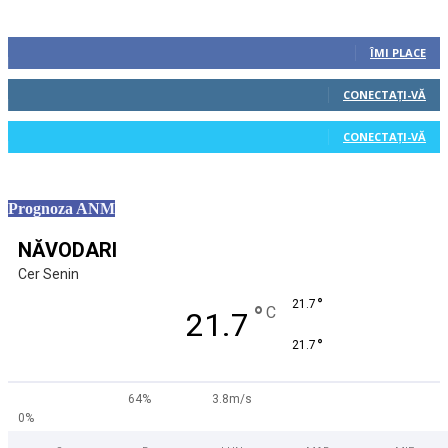
Urmăriți-ne
0
Fani
ÎMI PLACE
0
Cititori
CONECTAȚI-VĂ
0
Cititori
CONECTAȚI-VĂ
Prognoza ANM
NĂVODARI
Cer Senin
°
21.7
°
C
21.7
°
21.7
64%
3.8m/s
0%