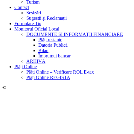
Turism
Contact
Sesizări
Sugestii și Reclamații
Formulare Tip
Monitorul Oficial Local
DOCUMENTE ŞI INFORMAŢII FINANCIARE
Plăți restante
Datoria Publică
Bilanț
Împrumut bancar
ARHIVĂ
Plăți Online
Plăți Online – Verificare ROL E-tax
Plăți Online REGISTA
©