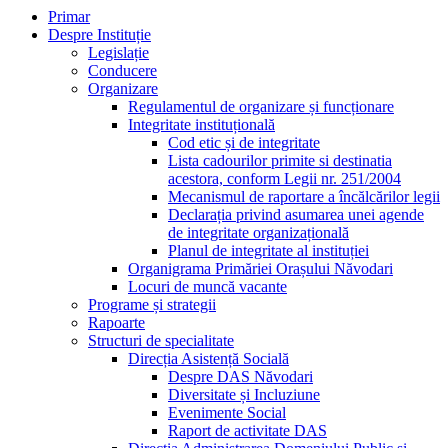
Primar
Despre Instituție
Legislație
Conducere
Organizare
Regulamentul de organizare și funcționare
Integritate instituțională
Cod etic și de integritate
Lista cadourilor primite si destinatia
acestora, conform Legii nr. 251/2004
Mecanismul de raportare a încălcărilor legii
Declarația privind asumarea unei agende
de integritate organizațională
Planul de integritate al instituției
Organigrama Primăriei Orașului Năvodari
Locuri de muncă vacante
Programe și strategii
Rapoarte
Structuri de specialitate
Direcția Asistență Socială
Despre DAS Năvodari
Diversitate și Incluziune
Evenimente Social
Raport de activitate DAS