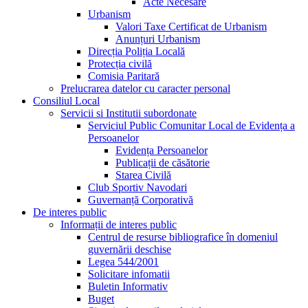
Acte Necesare
Urbanism
Valori Taxe Certificat de Urbanism
Anunțuri Urbanism
Direcția Poliția Locală
Protecția civilă
Comisia Paritară
Prelucrarea datelor cu caracter personal
Consiliul Local
Servicii si Institutii subordonate
Serviciul Public Comunitar Local de Evidența a
Persoanelor
Evidența Persoanelor
Publicații de căsătorie
Starea Civilă
Club Sportiv Navodari
Guvernanță Corporativă
De interes public
Informații de interes public
Centrul de resurse bibliografice în domeniul
guvernării deschise
Legea 544/2001
Solicitare infomatii
Buletin Informativ
Buget