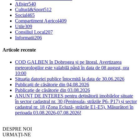
Afișier
540
Cultură&Sport
512
Social
465
Compartiment Agricol
409
Utile
309
Consiliul Local
207
Informatii
206
Articole recente
COD GALBEN în Dobrogea și pe litoral. Avertizarea
meteorologilor este valabilă până în data de 08 august, ora
10:00
Situația datoriei publice întocmită la data de 30.06.2026
Publicații de căsătorie din 04.08.2026
Publicație de căsătorie din 03.08.2026
ANUNȚ DE INTERES pentru deținătorii imobilelor situate
în sector cadastral nr. 30 (Peninsula- străzile P6- P17) și sector
cadastral nr. 18 (Zona Ecluză- străzile E1-E5). Măsurători în
perioada 03.08.2026-07.08.2026!
DESPRE NOI
URMAȚI-NE