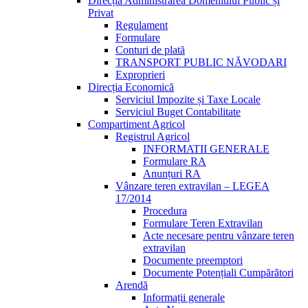
Direcția Administrarea Domeniului Public și
Privat
Regulament
Formulare
Conturi de plată
TRANSPORT PUBLIC NĂVODARI
Exproprieri
Direcția Economică
Serviciul Impozite și Taxe Locale
Serviciul Buget Contabilitate
Compartiment Agricol
Registrul Agricol
INFORMATII GENERALE
Formulare RA
Anunțuri RA
Vânzare teren extravilan – LEGEA
17/2014
Procedura
Formulare Teren Extravilan
Acte necesare pentru vânzare teren
extravilan
Documente preemptori
Documente Potențiali Cumpărători
Arendă
Informații generale