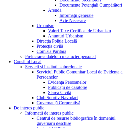
Documente Potențiali Cumpărători
Arendă
Informații generale
Acte Necesare
Urbanism
Valori Taxe Certificat de Urbanism
Anunțuri Urbanism
Direcția Poliția Locală
Protecția civilă
Comisia Paritară
Prelucrarea datelor cu caracter personal
Consiliul Local
Servicii si Institutii subordonate
Serviciul Public Comunitar Local de Evidența a
Persoanelor
Evidența Persoanelor
Publicații de căsătorie
Starea Civilă
Club Sportiv Navodari
Guvernanță Corporativă
De interes public
Informații de interes public
Centrul de resurse bibliografice în domeniul
guvernării deschise