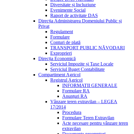
Diversitate și Incluziune
Evenimente Social
Raport de activitate DAS
Direcția Administrarea Domeniului Public și
Privat
Regulament
Formulare
Conturi de plată
TRANSPORT PUBLIC NĂVODARI
Exproprieri
Direcția Economică
Serviciul Impozite și Taxe Locale
Serviciul Buget Contabilitate
Compartiment Agricol
Registrul Agricol
INFORMATII GENERALE
Formulare RA
Anunțuri RA
Vânzare teren extravilan – LEGEA
17/2014
Procedura
Formulare Teren Extravilan
Acte necesare pentru vânzare teren
extravilan
Documente preemptori