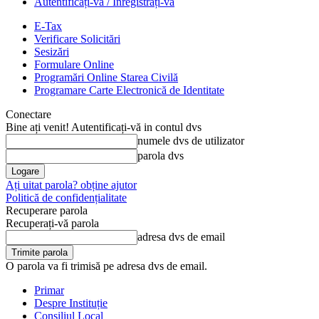
Autentificați-vă / Înregistrați-vă
E-Tax
Verificare Solicitări
Sesizări
Formulare Online
Programări Online Starea Civilă
Programare Carte Electronică de Identitate
Conectare
Bine ați venit! Autentificați-vă in contul dvs
numele dvs de utilizator
parola dvs
Ați uitat parola? obține ajutor
Politică de confidențialitate
Recuperare parola
Recuperați-vă parola
adresa dvs de email
O parola va fi trimisă pe adresa dvs de email.
Primar
Despre Instituție
Consiliul Local