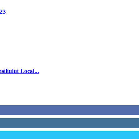
023
iliului Local...