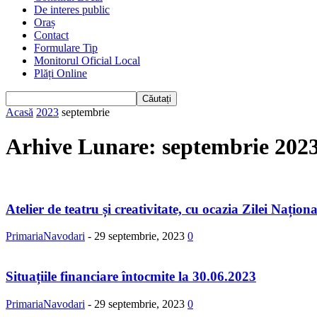
De interes public
Oraș
Contact
Formulare Tip
Monitorul Oficial Local
Plăți Online
Acasă
2023
septembrie
Arhive Lunare: septembrie 202
Atelier de teatru și creativitate, cu ocazia Zilei Naționa
PrimariaNavodari
-
29 septembrie, 2023
0
Situațiile financiare întocmite la 30.06.2023
PrimariaNavodari
-
29 septembrie, 2023
0