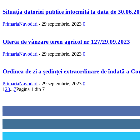
Situația datoriei publice întocmită la data de 30.06.2
PrimariaNavodari
-
29 septembrie, 2023
0
Oferta de vânzare teren agricol nr 127/29.09.2023
PrimariaNavodari
-
29 septembrie, 2023
0
Ordinea de zi a ședinței extraordinare de îndată a Cons
PrimariaNavodari
-
29 septembrie, 2023
0
1
2
3
...
7
Pagina 1 din 7
Urmăriți-ne
0
Fani
0
Cititori
0
Cititori