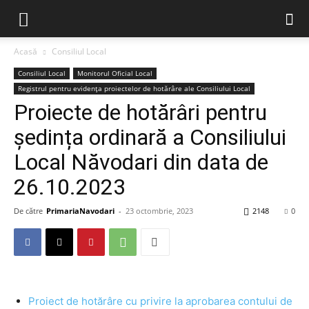
Acasă
Consiliul Local
Consiliul Local
Monitorul Oficial Local
Registrul pentru evidența proiectelor de hotărâre ale Consiliului Local
Proiecte de hotărâri pentru
ședința ordinară a Consiliului
Local Năvodari din data de
26.10.2023
De către
PrimariaNavodari
-
23 octombrie, 2023
2148
0
Proiect de hotărâre cu privire
la aprobarea contului de