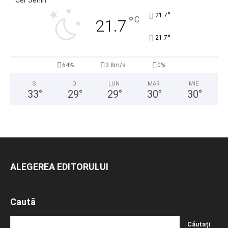
Cer Senin
°
21.7
°
C
21.7
°
21.7
64%
3.8m/s
0%
S
D
LUN
MAR
MIE
33
°
29
°
29
°
30
°
30
°
ALEGEREA EDITORULUI
Caută