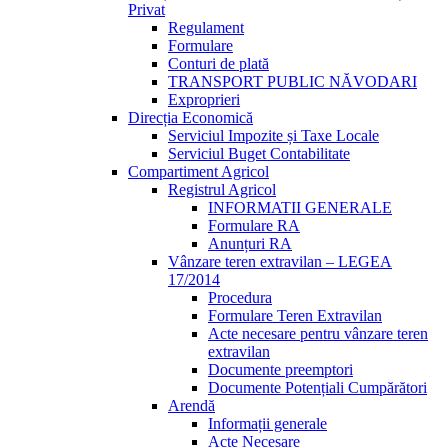
Privat
Regulament
Formulare
Conturi de plată
TRANSPORT PUBLIC NĂVODARI
Exproprieri
Direcția Economică
Serviciul Impozite și Taxe Locale
Serviciul Buget Contabilitate
Compartiment Agricol
Registrul Agricol
INFORMATII GENERALE
Formulare RA
Anunțuri RA
Vânzare teren extravilan – LEGEA
17/2014
Procedura
Formulare Teren Extravilan
Acte necesare pentru vânzare teren
extravilan
Documente preemptori
Documente Potențiali Cumpărători
Arendă
Informații generale
Acte Necesare