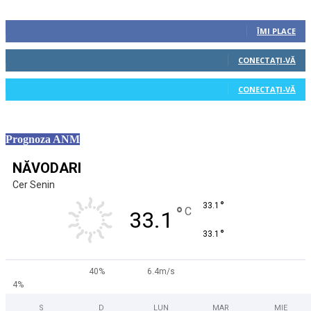
Urmăriți-ne
0
Fani
ÎMI PLACE
0
Cititori
CONECTAȚI-VĂ
0
Cititori
CONECTAȚI-VĂ
Prognoza ANM
NĂVODARI
Cer Senin
°
33.1
°
C
33.1
°
33.1
40%
6.4m/s
4%
S
D
LUN
MAR
MIE