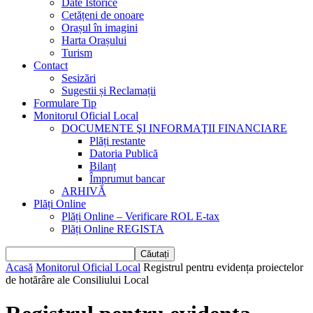
Date Istorice
Cetățeni de onoare
Orașul în imagini
Harta Orașului
Turism
Contact
Sesizări
Sugestii și Reclamații
Formulare Tip
Monitorul Oficial Local
DOCUMENTE ŞI INFORMAŢII FINANCIARE
Plăți restante
Datoria Publică
Bilanț
Împrumut bancar
ARHIVĂ
Plăți Online
Plăți Online – Verificare ROL E-tax
Plăți Online REGISTA
Acasă
Monitorul Oficial Local
Registrul pentru evidența proiectelor
de hotărâre ale Consiliului Local