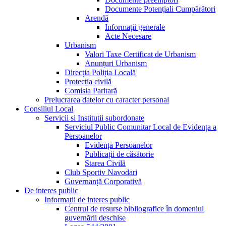
Documente Potențiali Cumpărători
Arendă
Informații generale
Acte Necesare
Urbanism
Valori Taxe Certificat de Urbanism
Anunțuri Urbanism
Direcția Poliția Locală
Protecția civilă
Comisia Paritară
Prelucrarea datelor cu caracter personal
Consiliul Local
Servicii si Institutii subordonate
Serviciul Public Comunitar Local de Evidența a
Persoanelor
Evidența Persoanelor
Publicații de căsătorie
Starea Civilă
Club Sportiv Navodari
Guvernanță Corporativă
De interes public
Informații de interes public
Centrul de resurse bibliografice în domeniul
guvernării deschise