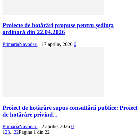
Proiecte de hotărâri propuse pentru ședința
ordinară din 22.04.2026
PrimariaNavodari
-
17 aprilie, 2026
0
Proiect de hotărâre supus consultării publice: Proiect
de hotărâre privind...
PrimariaNavodari
-
2 aprilie, 2026
0
1
2
3
...
22
Pagina 1 din 22