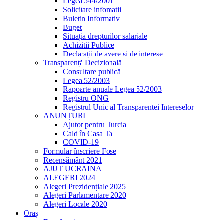
Legea 544/2001
Solicitare infomatii
Buletin Informativ
Buget
Situația drepturilor salariale
Achizitii Publice
Declarații de avere si de interese
Transparență Decizională
Consultare publică
Legea 52/2003
Rapoarte anuale Legea 52/2003
Registru ONG
Registrul Unic al Transparentei Intereselor
ANUNȚURI
Ajutor pentru Turcia
Cald în Casa Ta
COVID-19
Formular înscriere Fose
Recensământ 2021
AJUT UCRAINA
ALEGERI 2024
Alegeri Prezidențiale 2025
Alegeri Parlamentare 2020
Alegeri Locale 2020
Oraș