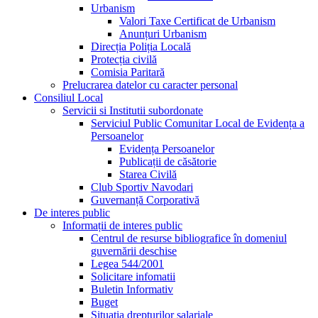
Urbanism
Valori Taxe Certificat de Urbanism
Anunțuri Urbanism
Direcția Poliția Locală
Protecția civilă
Comisia Paritară
Prelucrarea datelor cu caracter personal
Consiliul Local
Servicii si Institutii subordonate
Serviciul Public Comunitar Local de Evidența a
Persoanelor
Evidența Persoanelor
Publicații de căsătorie
Starea Civilă
Club Sportiv Navodari
Guvernanță Corporativă
De interes public
Informații de interes public
Centrul de resurse bibliografice în domeniul
guvernării deschise
Legea 544/2001
Solicitare infomatii
Buletin Informativ
Buget
Situația drepturilor salariale