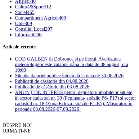
Afișier
540
Cultură&Sport
512
Social
465
Compartiment Agricol
409
Utile
309
Consiliul Local
207
Informatii
206
Articole recente
COD GALBEN în Dobrogea și pe litoral. Avertizarea
meteorologilor este valabilă până în data de 08 august, ora
10:00
Situația datoriei publice întocmită la data de 30.06.2026
Publicații de căsătorie din 04.08.2026
Publicație de căsătorie din 03.08.2026
ANUNȚ DE INTERES pentru deținătorii imobilelor situate
în sector cadastral nr. 30 (Peninsula- străzile P6- P17) și sector
cadastral nr. 18 (Zona Ecluză- străzile E1-E5). Măsurători în
perioada 03.08.2026-07.08.2026!
DESPRE NOI
URMAȚI-NE