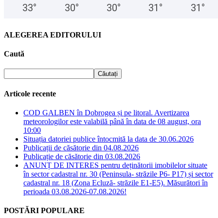
33
°
30
°
30
°
31
°
31
°
ALEGEREA EDITORULUI
Caută
Articole recente
COD GALBEN în Dobrogea și pe litoral. Avertizarea
meteorologilor este valabilă până în data de 08 august, ora
10:00
Situația datoriei publice întocmită la data de 30.06.2026
Publicații de căsătorie din 04.08.2026
Publicație de căsătorie din 03.08.2026
ANUNȚ DE INTERES pentru deținătorii imobilelor situate
în sector cadastral nr. 30 (Peninsula- străzile P6- P17) și sector
cadastral nr. 18 (Zona Ecluză- străzile E1-E5). Măsurători în
perioada 03.08.2026-07.08.2026!
POSTĂRI POPULARE