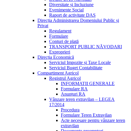
Diversitate și Incluziune
Evenimente Social
Raport de activitate DAS
Direcția Administrarea Domeniului Public și
Privat
Regulament
Formulare
Conturi de plată
TRANSPORT PUBLIC NĂVODARI
Exproprieri
Direcția Economică
Serviciul Impozite și Taxe Locale
Serviciul Buget Contabilitate
Compartiment Agricol
Registrul Agricol
INFORMATII GENERALE
Formulare RA
Anunțuri RA
Vânzare teren extravilan – LEGEA
17/2014
Procedura
Formulare Teren Extravilan
Acte necesare pentru vânzare teren
extravilan
Documente preemptori