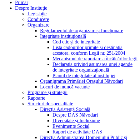
Primar
Despre Instituție
Legislație
Conducere
Organizare
Regulamentul de organizare și funcționare
Integritate instituțională
Cod etic și de integritate
Lista cadourilor primite si destinatia
acestora, conform Legii nr. 251/2004
Mecanismul de raportare a încălcărilor legii
Declarația privind asumarea unei agende
de integritate organizațională
Planul de integritate al instituției
Organigrama Primăriei Orașului Năvodari
Locuri de muncă vacante
Programe și strategii
Rapoarte
Structuri de specialitate
Direcția Asistență Socială
Despre DAS Năvodari
Diversitate și Incluziune
Evenimente Social
Raport de activitate DAS
Direcția Administrarea Domeniului Public și