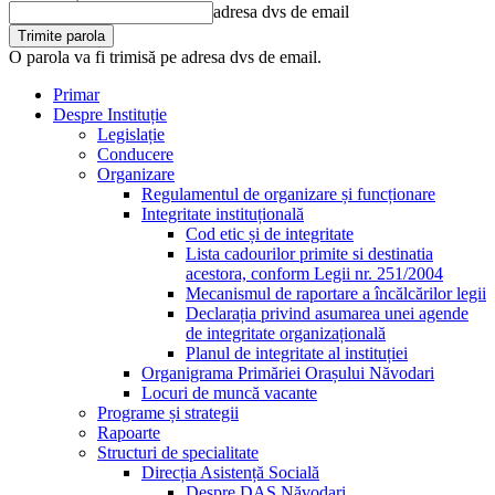
adresa dvs de email
O parola va fi trimisă pe adresa dvs de email.
Primar
Despre Instituție
Legislație
Conducere
Organizare
Regulamentul de organizare și funcționare
Integritate instituțională
Cod etic și de integritate
Lista cadourilor primite si destinatia
acestora, conform Legii nr. 251/2004
Mecanismul de raportare a încălcărilor legii
Declarația privind asumarea unei agende
de integritate organizațională
Planul de integritate al instituției
Organigrama Primăriei Orașului Năvodari
Locuri de muncă vacante
Programe și strategii
Rapoarte
Structuri de specialitate
Direcția Asistență Socială
Despre DAS Năvodari