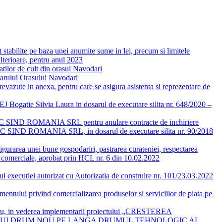
t stabilite pe baza unei anumite sume in lei, precum si limitele
lterioare, pentru anul 2023
atilor de cult din orasul Navodari
imarului Orasului Navodari
prevazute in anexa, pentru care se asigura asistenta si reprezentare de
EJ Bogatie Silvia Laura in dosarul de executare silita nr. 648/2020 –
u cu SC SIND ROMANIA SRL pentru anulare contracte de inchiriere
 cu SC SIND ROMANIA SRL, in dosarul de executare silita nr. 90/2018
sigurarea unei bune gospodariri, pastrarea curateniei, respectarea
tile comerciale, aprobat prin HCL nr. 6 din 10.02.2022
pul executiei autorizat cu Autorizatia de construire nr. 101/23.03.2022
entului privind comercializarea produselor si serviciilor de piata pe
idiu, in vederea implementarii proiectului „CRESTEREA
 UNUI DRUM NOU PE LANGA DRUMUL TEHNOLOGIC AL