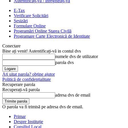
Autentificați-vă / Înregistrați-vă
E-Tax
Verificare Solicitări
Sesizări
Formulare Online
Programări Online Starea Civilă
Programare Carte Electronică de Identitate
Conectare
Bine ați venit! Autentificați-vă in contul dvs
numele dvs de utilizator
parola dvs
Ați uitat parola? obține ajutor
Politică de confidențialitate
Recuperare parola
Recuperați-vă parola
adresa dvs de email
O parola va fi trimisă pe adresa dvs de email.
Primar
Despre Instituție
Consiliul Local