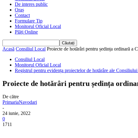
De interes public
Oraș
Contact
Formulare Tip
Monitorul Oficial Local
Plăți Online
Acasă
Consiliul Local
Proiecte de hotărâri pentru ședința ordinară a C
Consiliul Local
Monitorul Oficial Local
Registrul pentru evidența proiectelor de hotărâre ale Consiliulu
Proiecte de hotărâri pentru ședința ordina
De către
PrimariaNavodari
-
24 iunie, 2022
0
1711