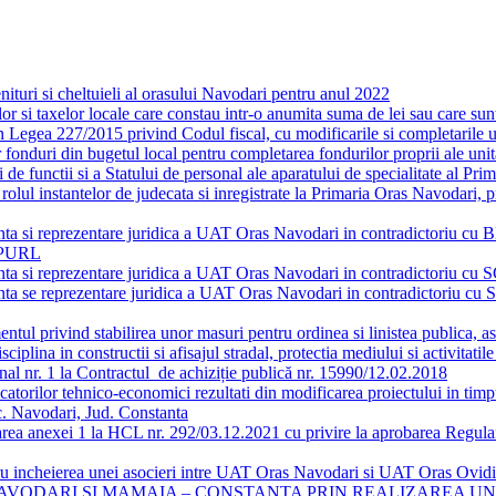
enituri si cheltuieli al orasului Navodari pentru anul 2022
lor si taxelor locale care constau intr-o anumita suma de lei sau care sun
in Legea 227/2015 privind Codul fiscal, cu modificarile si completarile u
r fonduri din bugetul local pentru completarea fondurilor proprii ale unit
de functii si a Statului de personal ale aparatului de specialitate al Pr
 rolul instantelor de judecata si inregistrate la Primaria Oras Navodari, 
tenta si reprezentare juridica a UAT Oras Navodari in contradictoriu cu B
IPURL
istenta si reprezentare juridica a UAT Oras Navodari in contradictori
istenta se reprezentare juridica a UAT Oras Navodari in contradictoriu
entul privind stabilirea unor masuri pentru ordinea si linistea publica, a
sciplina in constructii si afisajul stradal, protectia mediului si activita
onal nr. 1 la Contractul de achiziție publică nr. 15990/12.02.2018
icatorilor tehnico-economici rezultati din modificarea proiectului in tim
oc. Navodari, Jud. Constanta
zarea anexei 1 la HCL nr. 292/03.12.2021 cu privire la aprobarea Regulam
entru incheierea unei asocieri intre UAT Oras Navodari si UAT Oras Ov
– NAVODARI SI MAMAIA – CONSTANTA PRIN REALIZAREA