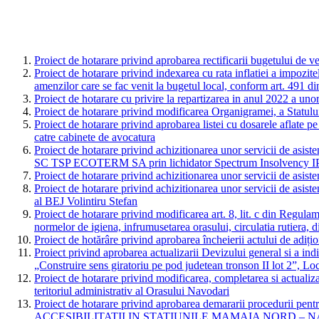
Proiect de hotarare privind aprobarea rectificarii bugetului de v
Proiect de hotarare privind indexarea cu rata inflatiei a impozite
amenzilor care se fac venit la bugetul local, conform art. 491 d
Proiect de hotarare cu privire la repartizarea in anul 2022 a uno
Proiect de hotarare privind modificarea Organigramei, a Statului 
Proiect de hotarare privind aprobarea listei cu dosarele aflate pe
catre cabinete de avocatura
Proiect de hotarare privind achizitionarea unor servicii de asis
SC TSP ECOTERM SA prin lichidator Spectrum Insolvency 
Proiect de hotarare privind achizitionarea unor servicii de as
Proiect de hotarare privind achizitionarea unor servicii de as
al BEJ Volintiru Stefan
Proiect de hotarare privind modificarea art. 8, lit. c din Regulam
normelor de igiena, infrumusetarea orasului, circulatia rutiera, di
Proiect de hotărâre privind aprobarea încheierii actului de adiți
Proiect privind aprobarea actualizarii Devizului general si a ind
„Construire sens giratoriu pe pod judetean tronson II lot 2”, L
Proiect de hotarare privind modificarea, completarea si actuali
teritoriul administrativ al Orasului Navodari
Proiect de hotarare privind aprobarea demararii procedurii p
ACCESIBILITATII IN STATIUNILE MAMAIA NORD 