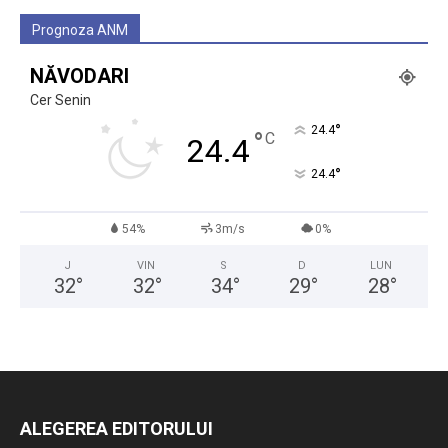
Prognoza ANM
NĂVODARI
Cer Senin
°
24.4
°
C
24.4
°
24.4
54%
3m/s
0%
J
VIN
S
D
LUN
32
°
32
°
34
°
29
°
28
°
ALEGEREA EDITORULUI