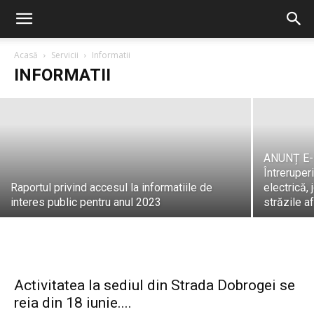
Formulare
Acasă
Servicii
Informatii
INFORMATII
PrimariaNavodari
-
1 martie, 2026
ANUNȚ E-
Întreruper
Raportul privind accesul la informatiile de
electrică, 
interes public pentru anul 2023
străzile a
Activitatea la sediul din Strada Dobrogei se
reia din 18 iunie....