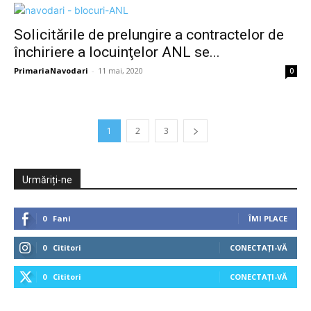
Solicitările de prelungire a contractelor de
închiriere a locuinţelor ANL se...
PrimariaNavodari
-
11 mai, 2020
0
1
2
3
Urmăriți-ne
0
Fani
ÎMI PLACE
0
Cititori
CONECTAȚI-VĂ
0
Cititori
CONECTAȚI-VĂ