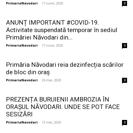
PrimariaNavodari
-
17 iunie, 2020
0
ANUNȚ IMPORTANT #COVID-19.
Activitate suspendată temporar în sediul
Primăriei Năvodari din...
PrimariaNavodari
-
17 iunie, 2020
0
Primăria Năvodari reia dezinfecția scărilor
de bloc din oraș
PrimariaNavodari
-
26 mai, 2020
0
PREZENȚA BURUIENII AMBROZIA ÎN
ORAȘUL NĂVODARI. UNDE SE POT FACE
SESIZĂRI
PrimariaNavodari
-
13 mai, 2020
0