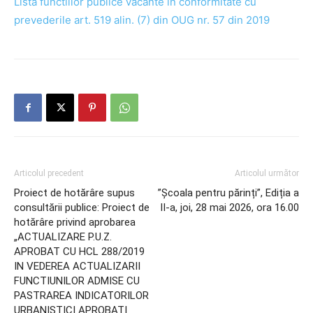
Lista functiilor publice vacante in conformitate cu
prevederile art. 519 alin. (7) din OUG nr. 57 din 2019
Articolul precedent
Articolul următor
Proiect de hotărâre supus
”Școala pentru părinți”, Ediția a
consultării publice: Proiect de
II-a, joi, 28 mai 2026, ora 16.00
hotărâre privind aprobarea
„ACTUALIZARE P.U.Z.
APROBAT CU HCL 288/2019
IN VEDEREA ACTUALIZARII
FUNCTIUNILOR ADMISE CU
PASTRAREA INDICATORILOR
URBANISTICI APROBATI