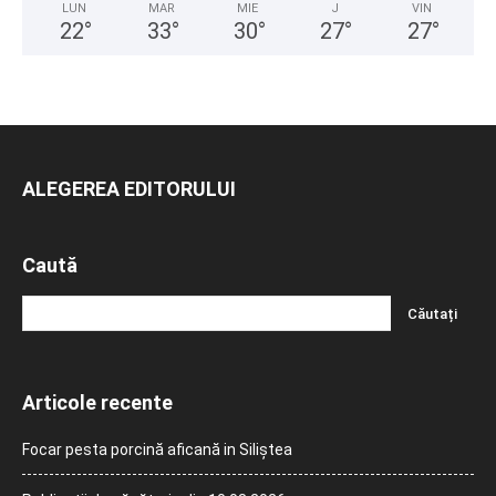
LUN
MAR
MIE
J
VIN
22
°
33
°
30
°
27
°
27
°
ALEGEREA EDITORULUI
Caută
Articole recente
Focar pesta porcină aficană in Siliștea