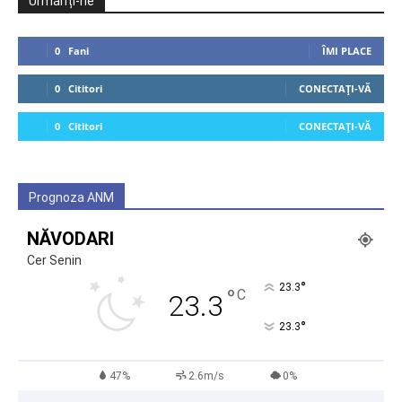
Urmăriți-ne
0
Fani
ÎMI PLACE
0
Cititori
CONECTAȚI-VĂ
0
Cititori
CONECTAȚI-VĂ
Prognoza ANM
NĂVODARI
Cer Senin
°
23.3
°
C
23.3
°
23.3
47%
2.6m/s
0%