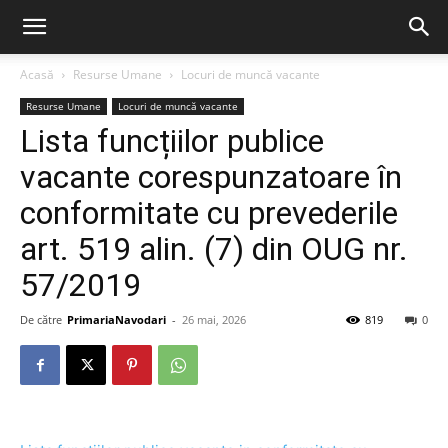
Acasă
Resurse Umane
Locuri de muncă vacante
Resurse Umane
Locuri de muncă vacante
Lista funcțiilor publice
vacante corespunzatoare în
conformitate cu prevederile
art. 519 alin. (7) din OUG nr.
57/2019
De către
PrimariaNavodari
-
26 mai, 2026
819
0