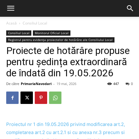
Acasă
Consiliul Local
Consiliul Local
Monitorul Oficial Local
Registrul pentru evidența proiectelor de hotărâre ale Consiliului Local
Proiecte de hotărâre propuse
pentru ședința extraordinară
de îndată din 19.05.2026
De către
PrimariaNavodari
-
19 mai, 2026
447
0
Proiectul nr 1 din 19.05.2026
privind modificarea art.2,
completarea art.2 cu art.2.1 si cu anexa nr.3 precum si