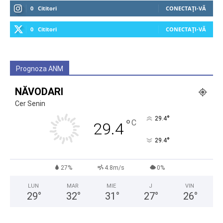
0
Cititori
CONECTAȚI-VĂ
0
Cititori
CONECTAȚI-VĂ
Prognoza ANM
NĂVODARI
Cer Senin
°
29.4
°
C
29.4
°
29.4
27%
4.8m/s
0%
LUN
MAR
MIE
J
VIN
29
°
32
°
31
°
27
°
26
°