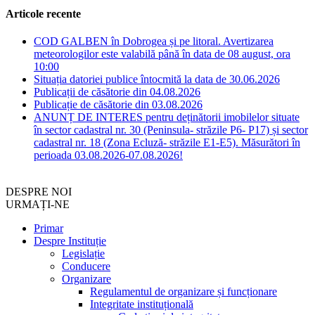
Articole recente
COD GALBEN în Dobrogea și pe litoral. Avertizarea
meteorologilor este valabilă până în data de 08 august, ora
10:00
Situația datoriei publice întocmită la data de 30.06.2026
Publicații de căsătorie din 04.08.2026
Publicație de căsătorie din 03.08.2026
ANUNȚ DE INTERES pentru deținătorii imobilelor situate
în sector cadastral nr. 30 (Peninsula- străzile P6- P17) și sector
cadastral nr. 18 (Zona Ecluză- străzile E1-E5). Măsurători în
perioada 03.08.2026-07.08.2026!
DESPRE NOI
URMAȚI-NE
Primar
Despre Instituție
Legislație
Conducere
Organizare
Regulamentul de organizare și funcționare
Integritate instituțională