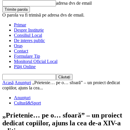
adresa dvs de email
O parola va fi trimisă pe adresa dvs de email.
Primar
Despre Instituție
Consiliul Local
De interes public
Oraș
Contact
Formulare Tip
Monitorul Oficial Local
Plăți Online
Acasă
Anunțuri
„Prietenie… pe o… sfoară” – un proiect dedicat
copiilor, ajuns la cea...
Anunțuri
Cultură&Sport
„Prietenie… pe o… sfoară” – un proiect
dedicat copiilor, ajuns la cea de-a XIV-a