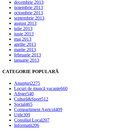
decembrie 2013
noiembrie 2013
octombrie 2013
septembrie 2013
august 2013
iulie 2013
iunie 2013
mai 2013
aprilie 2013
martie 2013
februarie 2013
ianuarie 2013
CATEGORIE POPULARĂ
Anunțuri
2275
Locuri de muncă vacante
660
Afișier
540
Cultură&Sport
512
Social
465
Compartiment Agricol
409
Utile
309
Consiliul Local
207
Informatii
206