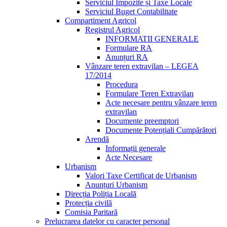
Serviciul Impozite și Taxe Locale
Serviciul Buget Contabilitate
Compartiment Agricol
Registrul Agricol
INFORMATII GENERALE
Formulare RA
Anunțuri RA
Vânzare teren extravilan – LEGEA
17/2014
Procedura
Formulare Teren Extravilan
Acte necesare pentru vânzare teren
extravilan
Documente preemptori
Documente Potențiali Cumpărători
Arendă
Informații generale
Acte Necesare
Urbanism
Valori Taxe Certificat de Urbanism
Anunțuri Urbanism
Direcția Poliția Locală
Protecția civilă
Comisia Paritară
Prelucrarea datelor cu caracter personal