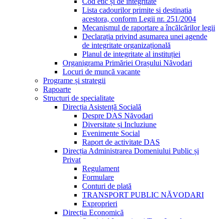
Cod etic și de integritate
Lista cadourilor primite si destinatia
acestora, conform Legii nr. 251/2004
Mecanismul de raportare a încălcărilor legii
Declarația privind asumarea unei agende
de integritate organizațională
Planul de integritate al instituției
Organigrama Primăriei Orașului Năvodari
Locuri de muncă vacante
Programe și strategii
Rapoarte
Structuri de specialitate
Direcția Asistență Socială
Despre DAS Năvodari
Diversitate și Incluziune
Evenimente Social
Raport de activitate DAS
Direcția Administrarea Domeniului Public și
Privat
Regulament
Formulare
Conturi de plată
TRANSPORT PUBLIC NĂVODARI
Exproprieri
Direcția Economică