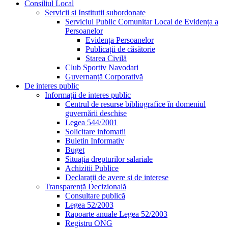
Consiliul Local
Servicii si Institutii subordonate
Serviciul Public Comunitar Local de Evidența a
Persoanelor
Evidența Persoanelor
Publicații de căsătorie
Starea Civilă
Club Sportiv Navodari
Guvernanță Corporativă
De interes public
Informații de interes public
Centrul de resurse bibliografice în domeniul
guvernării deschise
Legea 544/2001
Solicitare infomatii
Buletin Informativ
Buget
Situația drepturilor salariale
Achizitii Publice
Declarații de avere si de interese
Transparență Decizională
Consultare publică
Legea 52/2003
Rapoarte anuale Legea 52/2003
Registru ONG