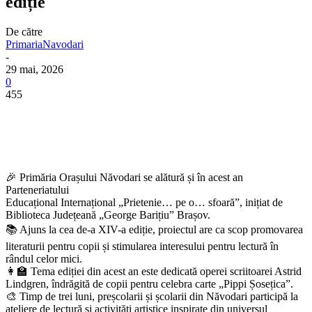
ediție
De către
PrimariaNavodari
-
29 mai, 2026
0
455
🎉 Primăria Orașului Năvodari se alătură și în acest an
Parteneriatului
Educațional Internațional „Prietenie… pe o… sfoară”, inițiat de
Biblioteca Județeană „George Barițiu” Brașov.
📚 Ajuns la cea de-a XIV-a ediție, proiectul are ca scop promovarea
literaturii pentru copii și stimularea interesului pentru lectură în
rândul celor mici.
👩‍🏫 Tema ediției din acest an este dedicată operei scriitoarei Astrid
Lindgren, îndrăgită de copii pentru celebra carte „Pippi Șosețica”.
🎨 Timp de trei luni, preșcolarii și școlarii din Năvodari participă la
ateliere de lectură și activități artistice inspirate din universul