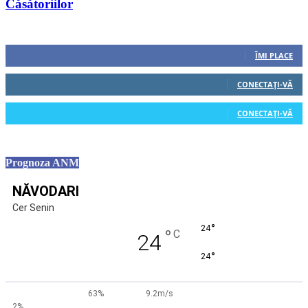
Căsătoriilor
Urmăriți-ne
0
Fani
ÎMI PLACE
0
Cititori
CONECTAȚI-VĂ
0
Cititori
CONECTAȚI-VĂ
Prognoza ANM
NĂVODARI
Cer Senin
°
24
°
C
24
°
24
63%
9.2m/s
2%