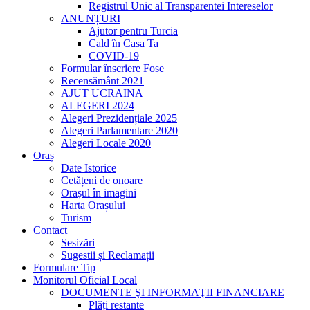
Registrul Unic al Transparentei Intereselor
ANUNȚURI
Ajutor pentru Turcia
Cald în Casa Ta
COVID-19
Formular înscriere Fose
Recensământ 2021
AJUT UCRAINA
ALEGERI 2024
Alegeri Prezidențiale 2025
Alegeri Parlamentare 2020
Alegeri Locale 2020
Oraș
Date Istorice
Cetățeni de onoare
Orașul în imagini
Harta Orașului
Turism
Contact
Sesizări
Sugestii și Reclamații
Formulare Tip
Monitorul Oficial Local
DOCUMENTE ŞI INFORMAŢII FINANCIARE
Plăți restante