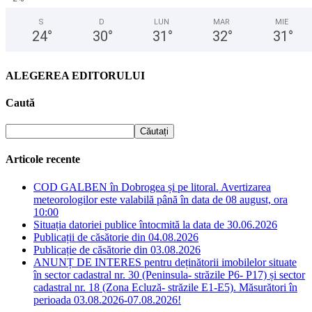
S
D
LUN
MAR
MIE
24
°
30
°
31
°
32
°
31
°
ALEGEREA EDITORULUI
Caută
Articole recente
COD GALBEN în Dobrogea și pe litoral. Avertizarea
meteorologilor este valabilă până în data de 08 august, ora
10:00
Situația datoriei publice întocmită la data de 30.06.2026
Publicații de căsătorie din 04.08.2026
Publicație de căsătorie din 03.08.2026
ANUNȚ DE INTERES pentru deținătorii imobilelor situate
în sector cadastral nr. 30 (Peninsula- străzile P6- P17) și sector
cadastral nr. 18 (Zona Ecluză- străzile E1-E5). Măsurători în
perioada 03.08.2026-07.08.2026!