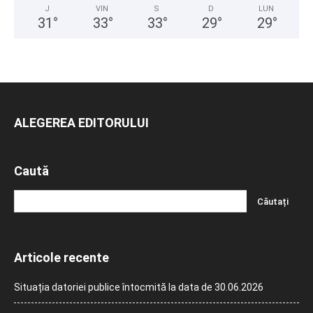
J
VIN
S
D
LUN
31
°
33
°
33
°
29
°
29
°
ALEGEREA EDITORULUI
Caută
Articole recente
Situația datoriei publice întocmită la data de 30.06.2026