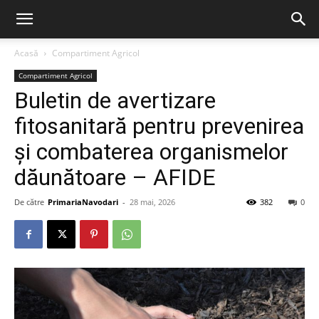
Acasă
Compartiment Agricol
Compartiment Agricol
Buletin de avertizare
fitosanitară pentru prevenirea
și combaterea organismelor
dăunătoare – AFIDE
De către
PrimariaNavodari
-
28 mai, 2026
382
0