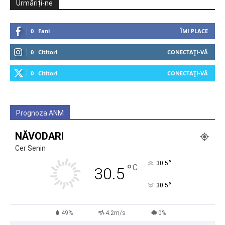
Urmăriți-ne
0
Fani
ÎMI PLACE
0
Cititori
CONECTAȚI-VĂ
0
Cititori
CONECTAȚI-VĂ
Prognoza ANM
NĂVODARI
Cer Senin
°
30.5
°
C
30.5
°
30.5
49%
4.2m/s
0%