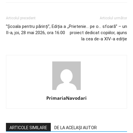
Articolul precedent
Articolul următor
”Școala pentru părinți”, Ediția a
„Prietenie… pe o… sfoară” – un
II-a, joi, 28 mai 2026, ora 16.00
proiect dedicat copiilor, ajuns
la cea de-a XIV-a ediție
PrimariaNavodari
ARTICOLE SIMILARE
DE LA ACELAȘI AUTOR