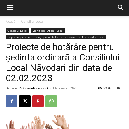
Acasă
Consiliul Local
Consiliul Local
Monitorul Oficial Local
Registrul pentru evidența proiectelor de hotărâre ale Consiliului Local
Proiecte de hotărâre pentru
ședința ordinară a Consiliului
Local Năvodari din data de
02.02.2023
De către
PrimariaNavodari
-
1 februarie, 2023
2334
0