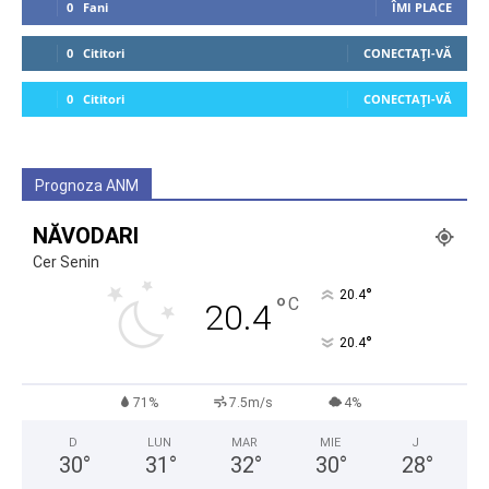
0
Fani
ÎMI PLACE
0
Cititori
CONECTAȚI-VĂ
0
Cititori
CONECTAȚI-VĂ
Prognoza ANM
NĂVODARI
Cer Senin
°
20.4
°
C
20.4
°
20.4
71%
7.5m/s
4%
D
LUN
MAR
MIE
J
30
°
31
°
32
°
30
°
28
°