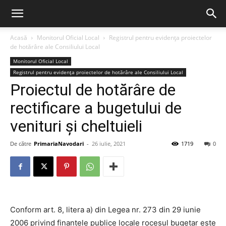
Acasă
Monitorul Oficial Local
Registrul pentru evidența proiectelor
de hotărâre ale Consiliului Local
Monitorul Oficial Local
Registrul pentru evidența proiectelor de hotărâre ale Consiliului Local
Proiectul de hotărâre de
rectificare a bugetului de
venituri și cheltuieli
De către
PrimariaNavodari
-
26 iulie, 2021
1719
0
Conform art. 8, litera a) din Legea nr. 273 din 29 iunie
2006 privind finanţele publice locale rocesul bugetar este