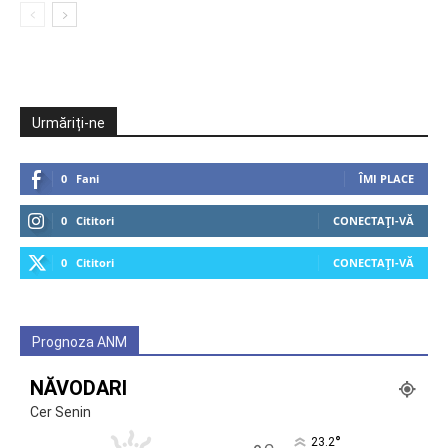
Urmăriți-ne
0
Fani
ÎMI PLACE
0
Cititori
CONECTAȚI-VĂ
0
Cititori
CONECTAȚI-VĂ
Prognoza ANM
NĂVODARI
Cer Senin
°
23.2