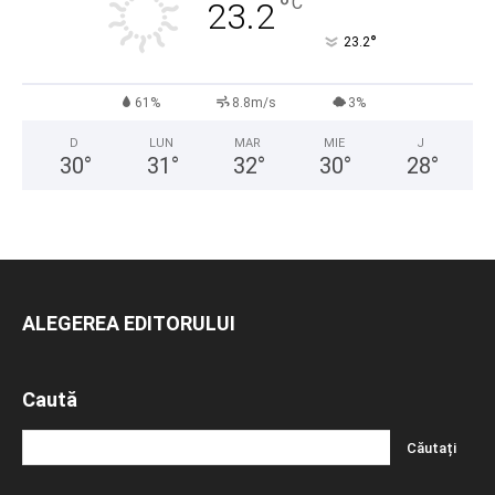
°
C
23.2
°
23.2
61%
8.8m/s
3%
D
LUN
MAR
MIE
J
30
°
31
°
32
°
30
°
28
°
ALEGEREA EDITORULUI
Caută