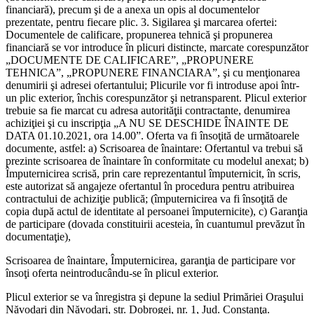
financiară), precum şi de a anexa un opis al documentelor
prezentate, pentru fiecare plic. 3. Sigilarea şi marcarea ofertei:
Documentele de calificare, propunerea tehnică şi propunerea
financiară se vor introduce în plicuri distincte, marcate corespunzător
„DOCUMENTE DE CALIFICARE”, „PROPUNERE
TEHNICA”, „PROPUNERE FINANCIARA”, şi cu menţionarea
denumirii şi adresei ofertantului; Plicurile vor fi introduse apoi într-
un plic exterior, închis corespunzător şi netransparent. Plicul exterior
trebuie sa fie marcat cu adresa autorităţii contractante, denumirea
achiziţiei şi cu inscripţia „A NU SE DESCHIDE ÎNAINTE DE
DATA 01.10.2021, ora 14.00”. Oferta va fi însoţită de următoarele
documente, astfel: a) Scrisoarea de înaintare: Ofertantul va trebui să
prezinte scrisoarea de înaintare în conformitate cu modelul anexat; b)
Împuternicirea scrisă, prin care reprezentantul împuternicit, în scris,
este autorizat să angajeze ofertantul în procedura pentru atribuirea
contractului de achiziţie publică; (împuternicirea va fi însoţită de
copia după actul de identitate al persoanei împuternicite), c) Garanţia
de participare (dovada constituirii acesteia, în cuantumul prevăzut în
documentaţie),
Scrisoarea de înaintare, Împuternicirea, garanţia de participare vor
însoţi oferta neintroducându-se în plicul exterior.
Plicul exterior se va înregistra şi depune la sediul Primăriei Oraşului
Năvodari din Năvodari, str. Dobrogei, nr. 1, Jud. Constanţa.