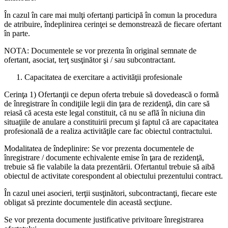
În cazul în care mai mulţi ofertanţi participă în comun la procedura
de atribuire, îndeplinirea cerinţei se demonstrează de fiecare ofertant
în parte.
NOTA: Documentele se vor prezenta în original semnate de
ofertant, asociat, terţ susţinător şi / sau subcontractant.
Capacitatea de exercitare a activităţii profesionale
Cerinţa 1) Ofertanţii ce depun oferta trebuie să dovedească o formă
de înregistrare în condiţiile legii din ţara de rezidenţă, din care să
reiasă că acesta este legal constituit, că nu se află în niciuna din
situaţiile de anulare a constituirii precum şi faptul că are capacitatea
profesională de a realiza activităţile care fac obiectul contractului.
Modalitatea de îndeplinire: Se vor prezenta documentele de
înregistrare / documente echivalente emise în ţara de rezidenţă,
trebuie să fie valabile la data prezentării. Ofertantul trebuie să aibă
obiectul de activitate corespondent al obiectului prezentului contract.
În cazul unei asocieri, terţii susţinători, subcontractanţi, fiecare este
obligat să prezinte documentele din această secţiune.
Se vor prezenta documente justificative privitoare înregistrarea