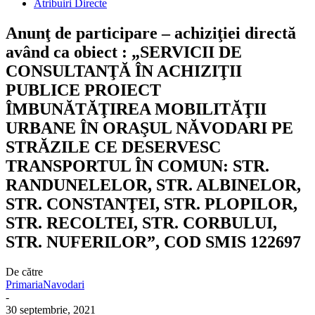
Atribuiri Directe
Anunţ de participare – achiziţiei directă
având ca obiect : „SERVICII DE
CONSULTANŢĂ ÎN ACHIZIŢII
PUBLICE PROIECT
ÎMBUNĂTĂŢIREA MOBILITĂŢII
URBANE ÎN ORAŞUL NĂVODARI PE
STRĂZILE CE DESERVESC
TRANSPORTUL ÎN COMUN: STR.
RANDUNELELOR, STR. ALBINELOR,
STR. CONSTANŢEI, STR. PLOPILOR,
STR. RECOLTEI, STR. CORBULUI,
STR. NUFERILOR”, COD SMIS 122697
De către
PrimariaNavodari
-
30 septembrie, 2021