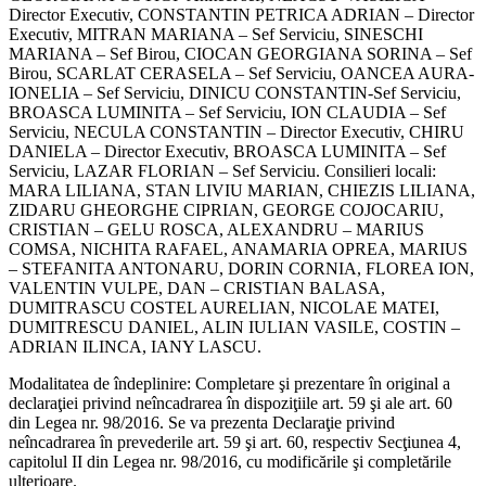
Director Executiv, CONSTANTIN PETRICA ADRIAN – Director
Executiv, MITRAN MARIANA – Sef Serviciu, SINESCHI
MARIANA – Sef Birou, CIOCAN GEORGIANA SORINA – Sef
Birou, SCARLAT CERASELA – Sef Serviciu, OANCEA AURA-
IONELIA – Sef Serviciu, DINICU CONSTANTIN-Sef Serviciu,
BROASCA LUMINITA – Sef Serviciu, ION CLAUDIA – Sef
Serviciu, NECULA CONSTANTIN – Director Executiv, CHIRU
DANIELA – Director Executiv, BROASCA LUMINITA – Sef
Serviciu, LAZAR FLORIAN – Sef Serviciu. Consilieri locali:
MARA LILIANA, STAN LIVIU MARIAN, CHIEZIS LILIANA,
ZIDARU GHEORGHE CIPRIAN, GEORGE COJOCARIU,
CRISTIAN – GELU ROSCA, ALEXANDRU – MARIUS
COMSA, NICHITA RAFAEL, ANAMARIA OPREA, MARIUS
– STEFANITA ANTONARU, DORIN CORNIA, FLOREA ION,
VALENTIN VULPE, DAN – CRISTIAN BALASA,
DUMITRASCU COSTEL AURELIAN, NICOLAE MATEI,
DUMITRESCU DANIEL, ALIN IULIAN VASILE, COSTIN –
ADRIAN ILINCA, IANY LASCU.
Modalitatea de îndeplinire: Completare şi prezentare în original a
declaraţiei privind neîncadrarea în dispoziţiile art. 59 şi ale art. 60
din Legea nr. 98/2016. Se va prezenta Declaraţie privind
neîncadrarea în prevederile art. 59 şi art. 60, respectiv Secţiunea 4,
capitolul II din Legea nr. 98/2016, cu modificările şi completările
ulterioare.