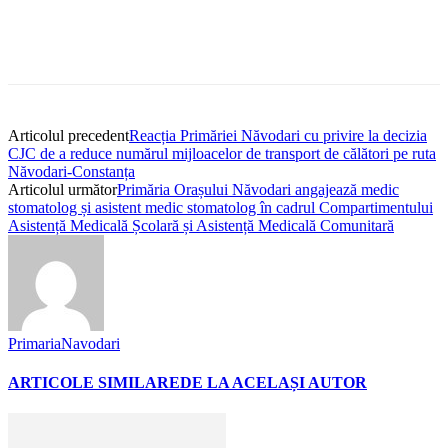
Articolul precedent
Reacția Primăriei Năvodari cu privire la decizia
CJC de a reduce numărul mijloacelor de transport de călători pe ruta
Năvodari-Constanța
Articolul următor
Primăria Orașului Năvodari angajează medic
stomatolog și asistent medic stomatolog în cadrul Compartimentului
Asistență Medicală Școlară și Asistență Medicală Comunitară
PrimariaNavodari
ARTICOLE SIMILARE
DE LA ACELAȘI AUTOR