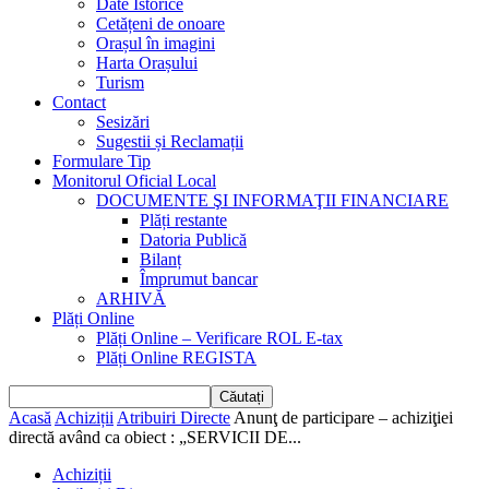
Date Istorice
Cetățeni de onoare
Orașul în imagini
Harta Orașului
Turism
Contact
Sesizări
Sugestii și Reclamații
Formulare Tip
Monitorul Oficial Local
DOCUMENTE ŞI INFORMAŢII FINANCIARE
Plăți restante
Datoria Publică
Bilanț
Împrumut bancar
ARHIVĂ
Plăți Online
Plăți Online – Verificare ROL E-tax
Plăți Online REGISTA
Acasă
Achiziții
Atribuiri Directe
Anunţ de participare – achiziţiei
directă având ca obiect : „SERVICII DE...
Achiziții