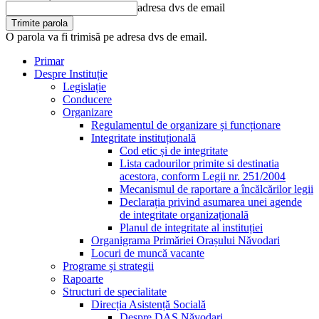
adresa dvs de email
O parola va fi trimisă pe adresa dvs de email.
Primar
Despre Instituție
Legislație
Conducere
Organizare
Regulamentul de organizare și funcționare
Integritate instituțională
Cod etic și de integritate
Lista cadourilor primite si destinatia
acestora, conform Legii nr. 251/2004
Mecanismul de raportare a încălcărilor legii
Declarația privind asumarea unei agende
de integritate organizațională
Planul de integritate al instituției
Organigrama Primăriei Orașului Năvodari
Locuri de muncă vacante
Programe și strategii
Rapoarte
Structuri de specialitate
Direcția Asistență Socială
Despre DAS Năvodari