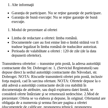
Alte informaţii
Garanţia de participare. Nu se reţine garanţie de participare.
Garanţia de bună execuţie: Nu se reţine garanţie de bună
execuţie.
Modul de prezentare al ofertei
Limba de redactare a ofertei: limba română.
Documentele care au fost emise într-o limbă străină vor fi
traduse legalizat în limba română de traducător autorizat.
Perioada de valabilitate a ofertei : 120 de zile (de la data
depunerii ofertelor).
Transmiterea ofertelor: – transmise prin postă, la adresa autorităţii
contractante din Str. Dobrogei nr. 1, (Serviciul Registratură) sau
depuse direct la sediul autorităţii contractante din Năvodari, str.
Dobrogei. NOTA: Riscurile transmiterii ofertei prin postă, inclusiv
forţa majoră, cad în sarcina ofertant. NOTA: Ofertele depuse la o
altă adresă a autorităţii contractante decât cea stabilită în
documentaţia de atribuire, sau după expirarea datei limită, se
consideră oferte întârziate şi se returnează nedeschise. 2.Mod de
prezentare: Oferta se va elabora şi depune, în original. Ofertantul are
obligaţia de a numerota şi semna fiecare pagina a ofertei
(documentele de calificare, propunerea tehnică, propunerea