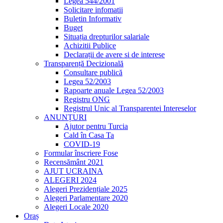
Legea 544/2001
Solicitare infomatii
Buletin Informativ
Buget
Situația drepturilor salariale
Achizitii Publice
Declarații de avere si de interese
Transparență Decizională
Consultare publică
Legea 52/2003
Rapoarte anuale Legea 52/2003
Registru ONG
Registrul Unic al Transparentei Intereselor
ANUNȚURI
Ajutor pentru Turcia
Cald în Casa Ta
COVID-19
Formular înscriere Fose
Recensământ 2021
AJUT UCRAINA
ALEGERI 2024
Alegeri Prezidențiale 2025
Alegeri Parlamentare 2020
Alegeri Locale 2020
Oraș