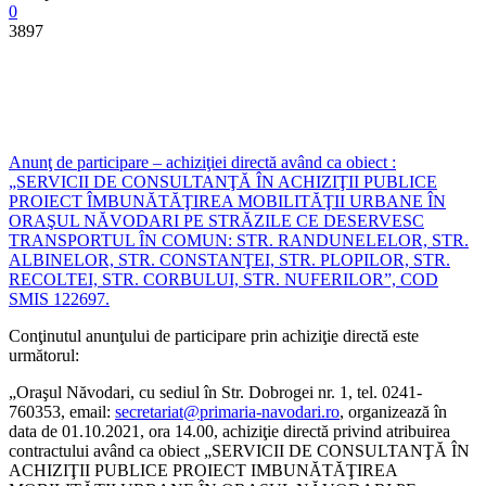
0
3897
Anunţ de participare – achiziţiei directă având ca obiect :
„SERVICII DE CONSULTANŢĂ ÎN ACHIZIŢII PUBLICE
PROIECT ÎMBUNĂTĂŢIREA MOBILITĂŢII URBANE ÎN
ORAŞUL NĂVODARI PE STRĂZILE CE DESERVESC
TRANSPORTUL ÎN COMUN: STR. RANDUNELELOR, STR.
ALBINELOR, STR. CONSTANŢEI, STR. PLOPILOR, STR.
RECOLTEI, STR. CORBULUI, STR. NUFERILOR”, COD
SMIS 122697.
Conţinutul anunţului de participare prin achiziţie directă este
următorul:
„Oraşul Năvodari, cu sediul în Str. Dobrogei nr. 1, tel. 0241-
760353, email:
secretariat@primaria-navodari.ro
, organizează în
data de 01.10.2021, ora 14.00, achiziţie directă privind atribuirea
contractului având ca obiect „SERVICII DE CONSULTANŢĂ ÎN
ACHIZIŢII PUBLICE PROIECT IMBUNĂTĂŢIREA