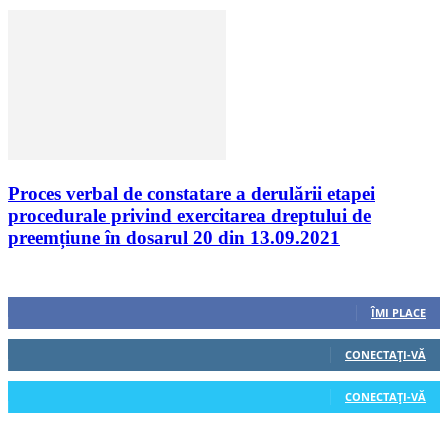
Proces verbal de constatare a derulării etapei
procedurale privind exercitarea dreptului de
preemțiune în dosarul 20 din 13.09.2021
Urmăriți-ne
0
Fani
ÎMI PLACE
0
Cititori
CONECTAȚI-VĂ
0
Cititori
CONECTAȚI-VĂ