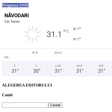
Prognoza ANM
NĂVODARI
Cer Senin
°
31.1
°
C
31.1
°
31.1
41%
3m/s
0%
S
D
LUN
MAR
MIE
31
°
30
°
31
°
31
°
31
°
ALEGEREA EDITORULUI
Caută