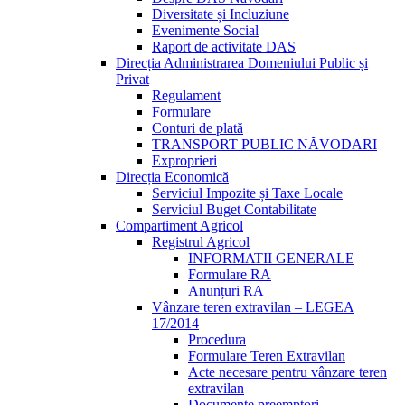
Diversitate și Incluziune
Evenimente Social
Raport de activitate DAS
Direcția Administrarea Domeniului Public și
Privat
Regulament
Formulare
Conturi de plată
TRANSPORT PUBLIC NĂVODARI
Exproprieri
Direcția Economică
Serviciul Impozite și Taxe Locale
Serviciul Buget Contabilitate
Compartiment Agricol
Registrul Agricol
INFORMATII GENERALE
Formulare RA
Anunțuri RA
Vânzare teren extravilan – LEGEA
17/2014
Procedura
Formulare Teren Extravilan
Acte necesare pentru vânzare teren
extravilan
Documente preemptori