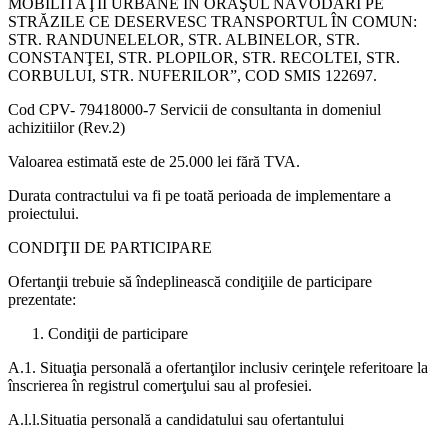
MOBILITĂŢII URBANE ÎN ORAŞUL NĂVODARI PE
STRĂZILE CE DESERVESC TRANSPORTUL ÎN COMUN:
STR. RANDUNELELOR, STR. ALBINELOR, STR.
CONSTANŢEI, STR. PLOPILOR, STR. RECOLTEI, STR.
CORBULUI, STR. NUFERILOR”, COD SMIS 122697.
Cod CPV- 79418000-7 Servicii de consultanta in domeniul
achizitiilor (Rev.2)
Valoarea estimată este de 25.000 lei fără TVA.
Durata contractului va fi pe toată perioada de implementare a
proiectului.
CONDIŢII DE PARTICIPARE
Ofertanţii trebuie să îndeplinească condiţiile de participare
prezentate:
Condiţii de participare
A.1. Situaţia personală a ofertanţilor inclusiv cerinţele referitoare la
înscrierea în registrul comerţului sau al profesiei.
A.l.l.Situatia personală a candidatului sau ofertantului