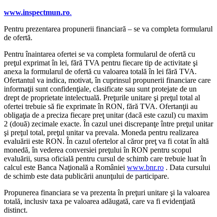
www.inspectmun.ro
.
Pentru prezentarea propunerii financiară – se va completa formularul
de ofertă.
Pentru înaintarea ofertei se va completa formularul de ofertă cu
preţul exprimat în lei, fără TVA pentru fiecare tip de activitate şi
anexa la formularul de ofertă cu valoarea totală în lei fără TVA.
Ofertantul va indica, motivat, în cuprinsul propunerii financiare care
informaţii sunt confidenţiale, clasificate sau sunt protejate de un
drept de proprietate intelectuală. Preţurile unitare şi preţul total al
ofertei trebuie să fie exprimate în RON, fără TVA. Ofertanţii au
obligaţia de a preciza fiecare preţ unitar (dacă este cazul) cu maxim
2 (două) zecimale exacte. În cazul unei discrepanţe între preţul unitar
şi preţul total, preţul unitar va prevala. Moneda pentru realizarea
evaluării este RON. În cazul ofertelor al căror preţ va fi cotat în altă
monedă, în vederea conversiei preţului în RON pentru scopul
evaluării, sursa oficială pentru cursul de schimb care trebuie luat în
calcul este Banca Naţională a României
www.bnr.ro
. Data cursului
de schimb este data publicării anunţului de participare.
Propunerea financiara se va prezenta în preţuri unitare şi la valoarea
totală, inclusiv taxa pe valoarea adăugată, care va fi evidenţiată
distinct.