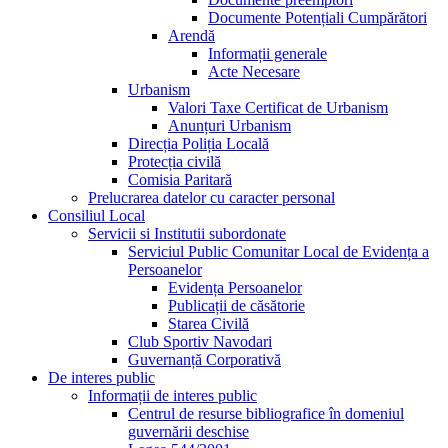
Documente Potențiali Cumpărători
Arendă
Informații generale
Acte Necesare
Urbanism
Valori Taxe Certificat de Urbanism
Anunțuri Urbanism
Direcția Poliția Locală
Protecția civilă
Comisia Paritară
Prelucrarea datelor cu caracter personal
Consiliul Local
Servicii si Institutii subordonate
Serviciul Public Comunitar Local de Evidența a
Persoanelor
Evidența Persoanelor
Publicații de căsătorie
Starea Civilă
Club Sportiv Navodari
Guvernanță Corporativă
De interes public
Informații de interes public
Centrul de resurse bibliografice în domeniul
guvernării deschise