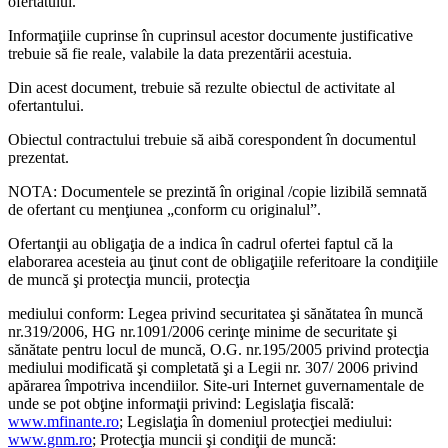
ofertatului.
Informaţiile cuprinse în cuprinsul acestor documente justificative
trebuie să fie reale, valabile la data prezentării acestuia.
Din acest document, trebuie să rezulte obiectul de activitate al
ofertantului.
Obiectul contractului trebuie să aibă corespondent în documentul
prezentat.
NOTA: Documentele se prezintă în original /copie lizibilă semnată
de ofertant cu menţiunea „conform cu originalul”.
Ofertanţii au obligaţia de a indica în cadrul ofertei faptul că la
elaborarea acesteia au ţinut cont de obligaţiile referitoare la condiţiile
de muncă şi protecţia muncii, protecţia
mediului conform: Legea privind securitatea şi sănătatea în muncă
nr.319/2006, HG nr.1091/2006 cerinţe minime de securitate şi
sănătate pentru locul de muncă, O.G. nr.195/2005 privind protecţia
mediului modificată şi completată şi a Legii nr. 307/ 2006 privind
apărarea împotriva incendiilor. Site-uri Internet guvernamentale de
unde se pot obţine informaţii privind: Legislaţia fiscală:
www.mfinante.ro
; Legislaţia în domeniul protecţiei mediului:
www.gnm.ro
; Protecţia muncii şi condiţii de muncă: