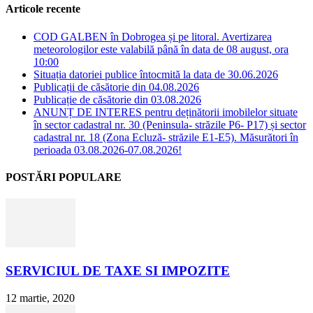
Articole recente
COD GALBEN în Dobrogea și pe litoral. Avertizarea
meteorologilor este valabilă până în data de 08 august, ora
10:00
Situația datoriei publice întocmită la data de 30.06.2026
Publicații de căsătorie din 04.08.2026
Publicație de căsătorie din 03.08.2026
ANUNȚ DE INTERES pentru deținătorii imobilelor situate
în sector cadastral nr. 30 (Peninsula- străzile P6- P17) și sector
cadastral nr. 18 (Zona Ecluză- străzile E1-E5). Măsurători în
perioada 03.08.2026-07.08.2026!
POSTĂRI POPULARE
SERVICIUL DE TAXE SI IMPOZITE
12 martie, 2020