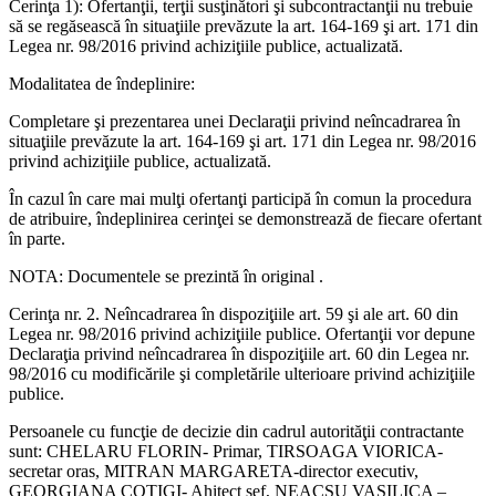
Cerinţa 1): Ofertanţii, terţii susţinători şi subcontractanţii nu trebuie
să se regăsească în situaţiile prevăzute la art. 164-169 şi art. 171 din
Legea nr. 98/2016 privind achiziţiile publice, actualizată.
Modalitatea de îndeplinire:
Completare şi prezentarea unei Declaraţii privind neîncadrarea în
situaţiile prevăzute la art. 164-169 şi art. 171 din Legea nr. 98/2016
privind achiziţiile publice, actualizată.
În cazul în care mai mulţi ofertanţi participă în comun la procedura
de atribuire, îndeplinirea cerinţei se demonstrează de fiecare ofertant
în parte.
NOTA: Documentele se prezintă în original .
Cerinţa nr. 2. Neîncadrarea în dispoziţiile art. 59 şi ale art. 60 din
Legea nr. 98/2016 privind achiziţiile publice. Ofertanţii vor depune
Declaraţia privind neîncadrarea în dispoziţiile art. 60 din Legea nr.
98/2016 cu modificările şi completările ulterioare privind achiziţiile
publice.
Persoanele cu funcţie de decizie din cadrul autorităţii contractante
sunt: CHELARU FLORIN- Primar, TIRSOAGA VIORICA-
secretar oras, MITRAN MARGARETA-director executiv,
GEORGIANA COTIGI- Ahitect sef, NEACSU VASILICA –