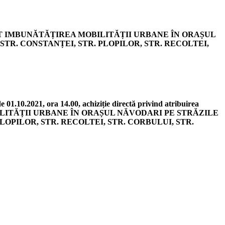
OIECT IMBUNĂTĂȚIREA MOBILITĂȚII URBANE ÎN ORAȘUL
R. CONSTANȚEI, STR. PLOPILOR, STR. RECOLTEI,
 01.10.2021, ora 14.00, achiziție directă privind atribuirea
MOBILITĂȚII URBANE ÎN ORAȘUL NĂVODARI PE STRĂZILE
OPILOR, STR. RECOLTEI, STR. CORBULUI, STR.