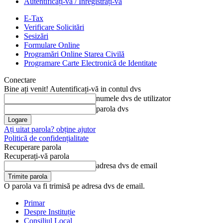
Autentificați-vă / Înregistrați-vă
E-Tax
Verificare Solicitări
Sesizări
Formulare Online
Programări Online Starea Civilă
Programare Carte Electronică de Identitate
Conectare
Bine ați venit! Autentificați-vă in contul dvs
numele dvs de utilizator
parola dvs
Ați uitat parola? obține ajutor
Politică de confidențialitate
Recuperare parola
Recuperați-vă parola
adresa dvs de email
O parola va fi trimisă pe adresa dvs de email.
Primar
Despre Instituție
Consiliul Local