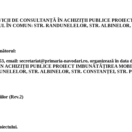
,,SERVICII DE CONSULTANȚĂ ÎN ACHIZIȚII PUBLICE PR
ÎN COMUN: STR. RANDUNELELOR, STR. ALBINELOR, ST
rmătorul:
53, email: secretariat@primaria-navodari.ro, organizează în data de
LTANȚĂ ÎN ACHIZIȚII PUBLICE PROIECT IMBUNĂTĂȚIREA 
ELELOR, STR. ALBINELOR, STR. CONSTANȚEI, STR. PL
ilor (Rev.2)
iectului.