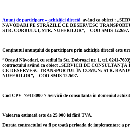
Anunț de participare – achiziției directă
având ca obiect : 
NĂVODARI PE STRĂZILE CE DESERVESC TRANSPORTUL 
STR. CORBULUI, STR. NUFERILOR”, COD SMIS 122697.
Conţinutul anunţului de participare prin achiziție directă este u
”Orașul Năvodari, cu sediul în Str. Dobrogei nr. 1, tel. 0241-7603
contractului având ca obiect ,,SERVICII DE CONSU
CE DESERVESC TRANSPORTUL ÎN COMUN: STR. RANDUN
NUFERILOR”, COD SMIS 122697.
Cod CPV- 79418000-7 Servicii de consultanta in domeniul achiziti
Valoarea estimată este de 25.000 lei fără TVA.
Durata contractului va fi pe toată perioada de implementare a pro