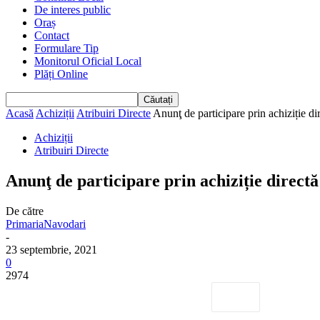
De interes public
Oraș
Contact
Formulare Tip
Monitorul Oficial Local
Plăți Online
Acasă
Achiziții
Atribuiri Directe
Anunţ de participare prin achiziție di
Achiziții
Atribuiri Directe
Anunţ de participare prin achiziție directă
De către
PrimariaNavodari
-
23 septembrie, 2021
0
2974