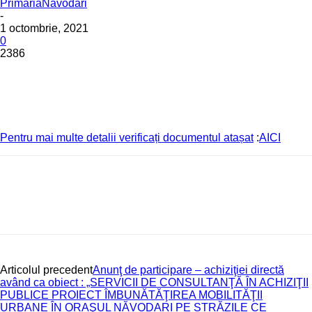
PrimariaNavodari
-
1 octombrie, 2021
0
2386
Pentru mai multe detalii verificați documentul atașat
:
AICI
Articolul precedent
Anunţ de participare – achiziţiei directă
având ca obiect : „SERVICII DE CONSULTANŢĂ ÎN ACHIZIŢII
PUBLICE PROIECT ÎMBUNĂTĂŢIREA MOBILITĂŢII
URBANE ÎN ORAŞUL NĂVODARI PE STRĂZILE CE