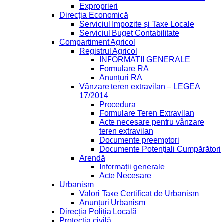
Exproprieri
Direcția Economică
Serviciul Impozite și Taxe Locale
Serviciul Buget Contabilitate
Compartiment Agricol
Registrul Agricol
INFORMATII GENERALE
Formulare RA
Anunțuri RA
Vânzare teren extravilan – LEGEA
17/2014
Procedura
Formulare Teren Extravilan
Acte necesare pentru vânzare
teren extravilan
Documente preemptori
Documente Potențiali Cumpărători
Arendă
Informații generale
Acte Necesare
Urbanism
Valori Taxe Certificat de Urbanism
Anunțuri Urbanism
Direcția Poliția Locală
Protecția civilă