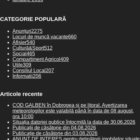
CATEGORIE POPULARĂ
Anunțuri
2275
Locuri de muncă vacante
660
Afișier
540
Cultură&Sport
512
Social
465
Compartiment Agricol
409
Utile
309
Consiliul Local
207
Informatii
206
Articole recente
COD GALBEN în Dobrogea și pe litoral. Avertizarea
meteorologilor este valabilă până în data de 08 august,
ora 10:00
Situația datoriei publice întocmită la data de 30.06.2026
Publicații de căsătorie din 04.08.2026
Publicație de căsătorie din 03.08.2026
ANUNȚ DE INTERES pentru deținătorii imobilelor situate