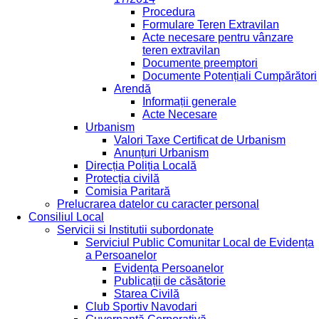
Procedura
Formulare Teren Extravilan
Acte necesare pentru vânzare
teren extravilan
Documente preemptori
Documente Potențiali Cumpărători
Arendă
Informații generale
Acte Necesare
Urbanism
Valori Taxe Certificat de Urbanism
Anunțuri Urbanism
Direcția Poliția Locală
Protecția civilă
Comisia Paritară
Prelucrarea datelor cu caracter personal
Consiliul Local
Servicii si Institutii subordonate
Serviciul Public Comunitar Local de Evidența
a Persoanelor
Evidența Persoanelor
Publicații de căsătorie
Starea Civilă
Club Sportiv Navodari