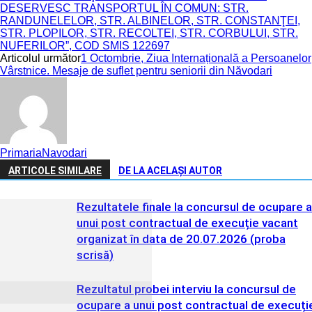
DESERVESC TRANSPORTUL ÎN COMUN: STR.
RANDUNELELOR, STR. ALBINELOR, STR. CONSTANŢEI,
STR. PLOPILOR, STR. RECOLTEI, STR. CORBULUI, STR.
NUFERILOR”, COD SMIS 122697
Articolul următor
1 Octombrie, Ziua Internațională a Persoanelor
Vârstnice. Mesaje de suflet pentru seniorii din Năvodari
PrimariaNavodari
ARTICOLE SIMILARE
DE LA ACELAȘI AUTOR
Rezultatele finale la concursul de ocupare a
unui post contractual de execuție vacant
organizat în data de 20.07.2026 (proba
scrisă)
Rezultatul probei interviu la concursul de
ocupare a unui post contractual de execuți