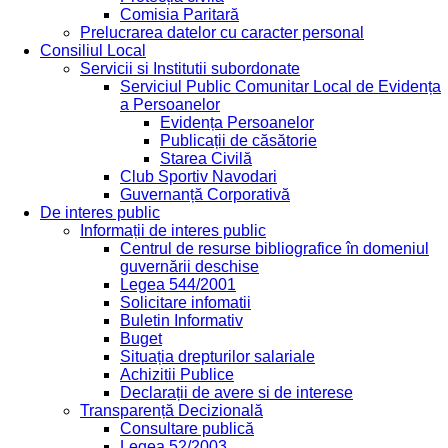
Comisia Paritară
Prelucrarea datelor cu caracter personal
Consiliul Local
Servicii si Institutii subordonate
Serviciul Public Comunitar Local de Evidența
a Persoanelor
Evidența Persoanelor
Publicații de căsătorie
Starea Civilă
Club Sportiv Navodari
Guvernanță Corporativă
De interes public
Informații de interes public
Centrul de resurse bibliografice în domeniul
guvernării deschise
Legea 544/2001
Solicitare infomatii
Buletin Informativ
Buget
Situația drepturilor salariale
Achizitii Publice
Declarații de avere si de interese
Transparență Decizională
Consultare publică
Legea 52/2003