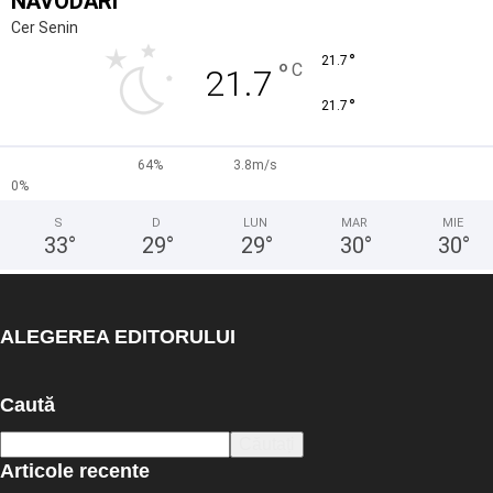
NĂVODARI
Cer Senin
°
21.7
°
C
21.7
°
21.7
64%
3.8m/s
0%
S
D
LUN
MAR
MIE
33
°
29
°
29
°
30
°
30
°
ALEGEREA EDITORULUI
Caută
Articole recente