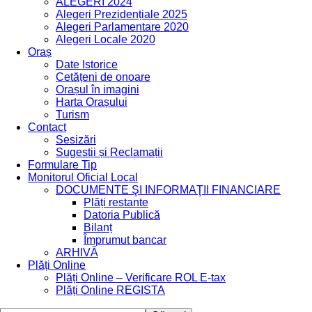
ALEGERI 2024
Alegeri Prezidențiale 2025
Alegeri Parlamentare 2020
Alegeri Locale 2020
Oraș
Date Istorice
Cetățeni de onoare
Orașul în imagini
Harta Orașului
Turism
Contact
Sesizări
Sugestii și Reclamații
Formulare Tip
Monitorul Oficial Local
DOCUMENTE ŞI INFORMAŢII FINANCIARE
Plăți restante
Datoria Publică
Bilanț
Împrumut bancar
ARHIVĂ
Plăți Online
Plăți Online – Verificare ROL E-tax
Plăți Online REGISTA