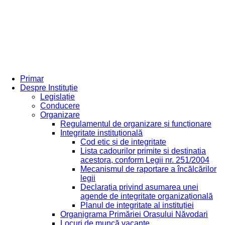
Primar
Despre Instituție
Legislație
Conducere
Organizare
Regulamentul de organizare și funcționare
Integritate instituțională
Cod etic și de integritate
Lista cadourilor primite si destinatia
acestora, conform Legii nr. 251/2004
Mecanismul de raportare a încălcărilor
legii
Declarația privind asumarea unei
agende de integritate organizațională
Planul de integritate al instituției
Organigrama Primăriei Orașului Năvodari
Locuri de muncă vacante