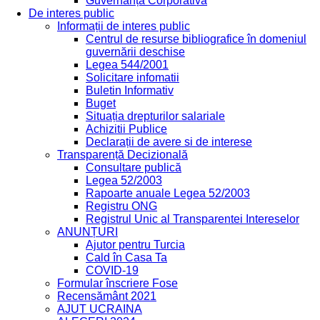
Guvernanță Corporativă
De interes public
Informații de interes public
Centrul de resurse bibliografice în domeniul
guvernării deschise
Legea 544/2001
Solicitare infomatii
Buletin Informativ
Buget
Situația drepturilor salariale
Achizitii Publice
Declarații de avere si de interese
Transparență Decizională
Consultare publică
Legea 52/2003
Rapoarte anuale Legea 52/2003
Registru ONG
Registrul Unic al Transparentei Intereselor
ANUNȚURI
Ajutor pentru Turcia
Cald în Casa Ta
COVID-19
Formular înscriere Fose
Recensământ 2021
AJUT UCRAINA