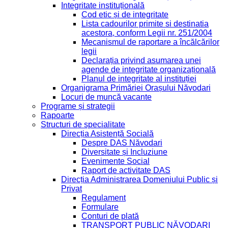
Integritate instituțională
Cod etic și de integritate
Lista cadourilor primite si destinatia
acestora, conform Legii nr. 251/2004
Mecanismul de raportare a încălcărilor
legii
Declarația privind asumarea unei
agende de integritate organizațională
Planul de integritate al instituției
Organigrama Primăriei Orașului Năvodari
Locuri de muncă vacante
Programe și strategii
Rapoarte
Structuri de specialitate
Direcția Asistență Socială
Despre DAS Năvodari
Diversitate și Incluziune
Evenimente Social
Raport de activitate DAS
Direcția Administrarea Domeniului Public și
Privat
Regulament
Formulare
Conturi de plată
TRANSPORT PUBLIC NĂVODARI