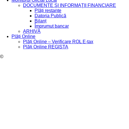
Monitorul Oficial Local
DOCUMENTE ŞI INFORMAŢII FINANCIARE
Plăți restante
Datoria Publică
Bilanț
Împrumut bancar
ARHIVĂ
Plăți Online
Plăți Online – Verificare ROL E-tax
Plăți Online REGISTA
©