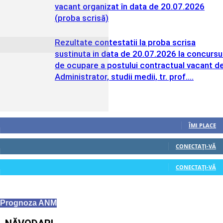
vacant organizat în data de 20.07.2026
(proba scrisă)
Rezultate contestatii la proba scrisa
sustinuta in data de 20.07.2026 la concursu
de ocupare a postului contractual vacant d
Administrator, studii medii, tr. prof....
Urmăriți-ne
0
Fani
ÎMI PLACE
0
Cititori
CONECTAȚI-VĂ
0
Cititori
CONECTAȚI-VĂ
Prognoza ANM