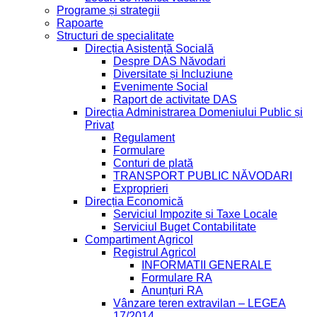
Programe și strategii
Rapoarte
Structuri de specialitate
Direcția Asistență Socială
Despre DAS Năvodari
Diversitate și Incluziune
Evenimente Social
Raport de activitate DAS
Direcția Administrarea Domeniului Public și
Privat
Regulament
Formulare
Conturi de plată
TRANSPORT PUBLIC NĂVODARI
Exproprieri
Direcția Economică
Serviciul Impozite și Taxe Locale
Serviciul Buget Contabilitate
Compartiment Agricol
Registrul Agricol
INFORMATII GENERALE
Formulare RA
Anunțuri RA
Vânzare teren extravilan – LEGEA
17/2014