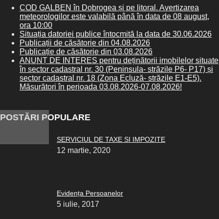
COD GALBEN în Dobrogea și pe litoral. Avertizarea
meteorologilor este valabilă până în data de 08 august,
ora 10:00
Situația datoriei publice întocmită la data de 30.06.2026
Publicații de căsătorie din 04.08.2026
Publicație de căsătorie din 03.08.2026
ANUNȚ DE INTERES pentru deținătorii imobilelor situate
în sector cadastral nr. 30 (Peninsula- străzile P6- P17) și
sector cadastral nr. 18 (Zona Ecluză- străzile E1-E5).
Măsurători în perioada 03.08.2026-07.08.2026!
POSTĂRI POPULARE
SERVICIUL DE TAXE SI IMPOZITE
12 martie, 2020
Evidența Persoanelor
5 iulie, 2017