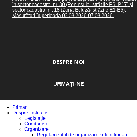
în sector cadastral nr. 30 (Peninsula- străzile P6- P17) și
sector cadastral nr. 18 (Zona Ecluză- străzile E1-E5).
Măsurători în perioada 03.08.2026-07.08.2026!
DESPRE NOI
URMAȚI-NE
Primar
Despre Instituție
Legislație
Conducere
Organizare
Regulamentul de organizare și funcționare