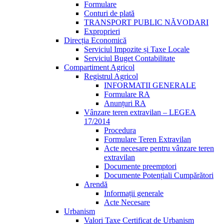
Formulare
Conturi de plată
TRANSPORT PUBLIC NĂVODARI
Exproprieri
Direcția Economică
Serviciul Impozite și Taxe Locale
Serviciul Buget Contabilitate
Compartiment Agricol
Registrul Agricol
INFORMATII GENERALE
Formulare RA
Anunțuri RA
Vânzare teren extravilan – LEGEA
17/2014
Procedura
Formulare Teren Extravilan
Acte necesare pentru vânzare teren
extravilan
Documente preemptori
Documente Potențiali Cumpărători
Arendă
Informații generale
Acte Necesare
Urbanism
Valori Taxe Certificat de Urbanism