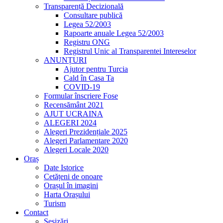
Transparență Decizională
Consultare publică
Legea 52/2003
Rapoarte anuale Legea 52/2003
Registru ONG
Registrul Unic al Transparentei Intereselor
ANUNȚURI
Ajutor pentru Turcia
Cald în Casa Ta
COVID-19
Formular înscriere Fose
Recensământ 2021
AJUT UCRAINA
ALEGERI 2024
Alegeri Prezidențiale 2025
Alegeri Parlamentare 2020
Alegeri Locale 2020
Oraș
Date Istorice
Cetățeni de onoare
Orașul în imagini
Harta Orașului
Turism
Contact
Sesizări