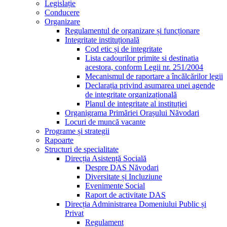
Legislație
Conducere
Organizare
Regulamentul de organizare și funcționare
Integritate instituțională
Cod etic și de integritate
Lista cadourilor primite si destinatia
acestora, conform Legii nr. 251/2004
Mecanismul de raportare a încălcărilor legii
Declarația privind asumarea unei agende
de integritate organizațională
Planul de integritate al instituției
Organigrama Primăriei Orașului Năvodari
Locuri de muncă vacante
Programe și strategii
Rapoarte
Structuri de specialitate
Direcția Asistență Socială
Despre DAS Năvodari
Diversitate și Incluziune
Evenimente Social
Raport de activitate DAS
Direcția Administrarea Domeniului Public și
Privat
Regulament