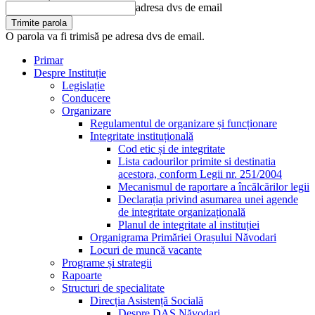
adresa dvs de email
O parola va fi trimisă pe adresa dvs de email.
Primar
Despre Instituție
Legislație
Conducere
Organizare
Regulamentul de organizare și funcționare
Integritate instituțională
Cod etic și de integritate
Lista cadourilor primite si destinatia
acestora, conform Legii nr. 251/2004
Mecanismul de raportare a încălcărilor legii
Declarația privind asumarea unei agende
de integritate organizațională
Planul de integritate al instituției
Organigrama Primăriei Orașului Năvodari
Locuri de muncă vacante
Programe și strategii
Rapoarte
Structuri de specialitate
Direcția Asistență Socială
Despre DAS Năvodari