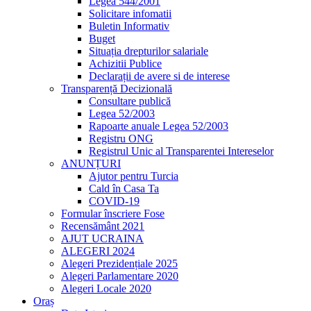
Legea 544/2001
Solicitare infomatii
Buletin Informativ
Buget
Situația drepturilor salariale
Achizitii Publice
Declarații de avere si de interese
Transparență Decizională
Consultare publică
Legea 52/2003
Rapoarte anuale Legea 52/2003
Registru ONG
Registrul Unic al Transparentei Intereselor
ANUNȚURI
Ajutor pentru Turcia
Cald în Casa Ta
COVID-19
Formular înscriere Fose
Recensământ 2021
AJUT UCRAINA
ALEGERI 2024
Alegeri Prezidențiale 2025
Alegeri Parlamentare 2020
Alegeri Locale 2020
Oraș