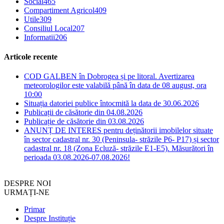
Social
465
Compartiment Agricol
409
Utile
309
Consiliul Local
207
Informatii
206
Articole recente
COD GALBEN în Dobrogea și pe litoral. Avertizarea
meteorologilor este valabilă până în data de 08 august, ora
10:00
Situația datoriei publice întocmită la data de 30.06.2026
Publicații de căsătorie din 04.08.2026
Publicație de căsătorie din 03.08.2026
ANUNȚ DE INTERES pentru deținătorii imobilelor situate
în sector cadastral nr. 30 (Peninsula- străzile P6- P17) și sector
cadastral nr. 18 (Zona Ecluză- străzile E1-E5). Măsurători în
perioada 03.08.2026-07.08.2026!
DESPRE NOI
URMAȚI-NE
Primar
Despre Instituție