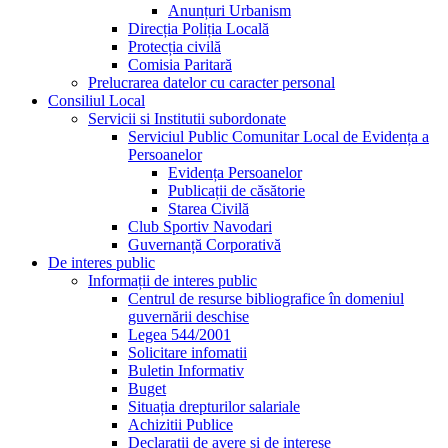
Anunțuri Urbanism
Direcția Poliția Locală
Protecția civilă
Comisia Paritară
Prelucrarea datelor cu caracter personal
Consiliul Local
Servicii si Institutii subordonate
Serviciul Public Comunitar Local de Evidența a
Persoanelor
Evidența Persoanelor
Publicații de căsătorie
Starea Civilă
Club Sportiv Navodari
Guvernanță Corporativă
De interes public
Informații de interes public
Centrul de resurse bibliografice în domeniul
guvernării deschise
Legea 544/2001
Solicitare infomatii
Buletin Informativ
Buget
Situația drepturilor salariale
Achizitii Publice
Declarații de avere si de interese