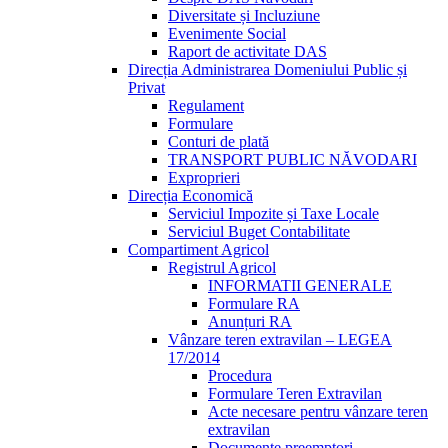
Diversitate și Incluziune
Evenimente Social
Raport de activitate DAS
Direcția Administrarea Domeniului Public și
Privat
Regulament
Formulare
Conturi de plată
TRANSPORT PUBLIC NĂVODARI
Exproprieri
Direcția Economică
Serviciul Impozite și Taxe Locale
Serviciul Buget Contabilitate
Compartiment Agricol
Registrul Agricol
INFORMATII GENERALE
Formulare RA
Anunțuri RA
Vânzare teren extravilan – LEGEA
17/2014
Procedura
Formulare Teren Extravilan
Acte necesare pentru vânzare teren
extravilan
Documente preemptori