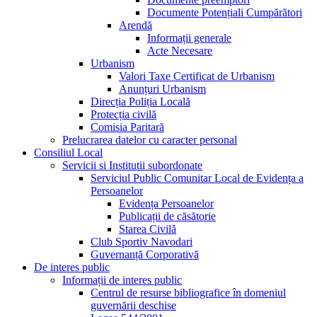
Documente Potențiali Cumpărători
Arendă
Informații generale
Acte Necesare
Urbanism
Valori Taxe Certificat de Urbanism
Anunțuri Urbanism
Direcția Poliția Locală
Protecția civilă
Comisia Paritară
Prelucrarea datelor cu caracter personal
Consiliul Local
Servicii si Institutii subordonate
Serviciul Public Comunitar Local de Evidența a
Persoanelor
Evidența Persoanelor
Publicații de căsătorie
Starea Civilă
Club Sportiv Navodari
Guvernanță Corporativă
De interes public
Informații de interes public
Centrul de resurse bibliografice în domeniul
guvernării deschise