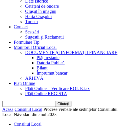
Date Istorice
Cetățeni de onoare
Orașul în imagini
Harta Orașului
Turism
Contact
Sesizări
Sugestii și Reclamații
Formulare Tip
Monitorul Oficial Local
DOCUMENTE ŞI INFORMAŢII FINANCIARE
Plăți restante
Datoria Publică
Bilanț
Împrumut bancar
ARHIVĂ
Plăți Online
Plăți Online – Verificare ROL E-tax
Plăți Online REGISTA
Acasă
Consiliul Local
Procese verbale ale ședințelor Consiliului
Local Năvodari din anul 2023
Consiliul Local