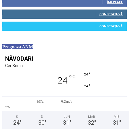
ÎMI PLACE
0
Cititori
CONECTAȚI-VĂ
0
Cititori
CONECTAȚI-VĂ
Prognoza ANM
NĂVODARI
Cer Senin
°
24
°
C
24
°
24
63%
9.2m/s
2%
S
D
LUN
MAR
MIE
24
°
30
°
31
°
32
°
31
°