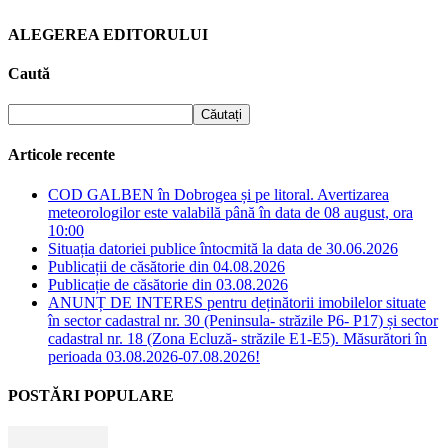
ALEGEREA EDITORULUI
Caută
Articole recente
COD GALBEN în Dobrogea și pe litoral. Avertizarea
meteorologilor este valabilă până în data de 08 august, ora
10:00
Situația datoriei publice întocmită la data de 30.06.2026
Publicații de căsătorie din 04.08.2026
Publicație de căsătorie din 03.08.2026
ANUNȚ DE INTERES pentru deținătorii imobilelor situate
în sector cadastral nr. 30 (Peninsula- străzile P6- P17) și sector
cadastral nr. 18 (Zona Ecluză- străzile E1-E5). Măsurători în
perioada 03.08.2026-07.08.2026!
POSTĂRI POPULARE