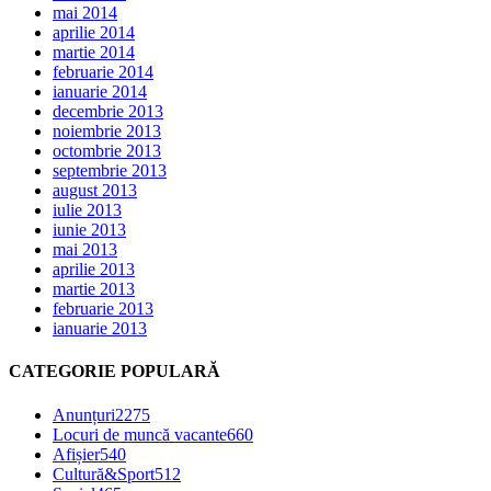
mai 2014
aprilie 2014
martie 2014
februarie 2014
ianuarie 2014
decembrie 2013
noiembrie 2013
octombrie 2013
septembrie 2013
august 2013
iulie 2013
iunie 2013
mai 2013
aprilie 2013
martie 2013
februarie 2013
ianuarie 2013
CATEGORIE POPULARĂ
Anunțuri
2275
Locuri de muncă vacante
660
Afișier
540
Cultură&Sport
512