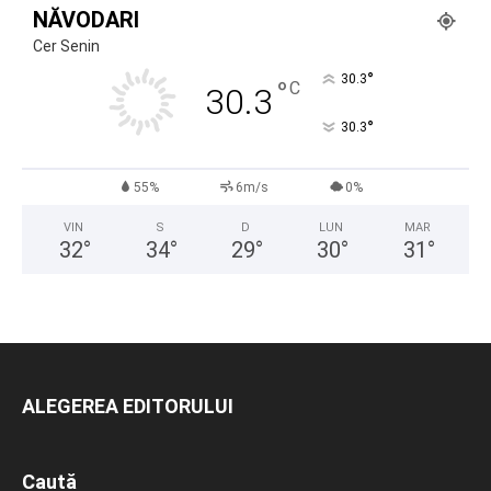
NĂVODARI
Cer Senin
°
30.3
°
C
30.3
°
30.3
55%
6m/s
0%
VIN
S
D
LUN
MAR
32
°
34
°
29
°
30
°
31
°
ALEGEREA EDITORULUI
Caută