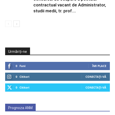
contractual vacant de Administrator,
studii medii, tr. prof....
Urmăriți-ne
0
Fani
ÎMI PLACE
0
Cititori
CONECTAȚI-VĂ
0
Cititori
CONECTAȚI-VĂ
Prognoza ANM