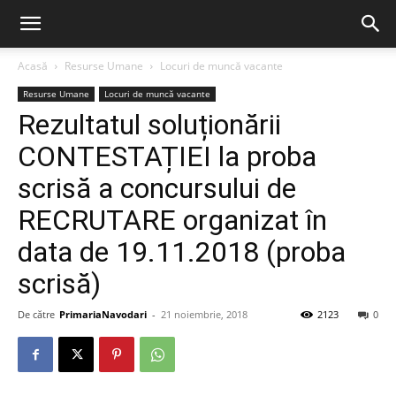
Acasă
Resurse Umane
Locuri de muncă vacante
Resurse Umane
Locuri de muncă vacante
Rezultatul soluționării
CONTESTAȚIEI la proba
scrisă a concursului de
RECRUTARE organizat în
data de 19.11.2018 (proba
scrisă)
De către
PrimariaNavodari
-
21 noiembrie, 2018
2123
0