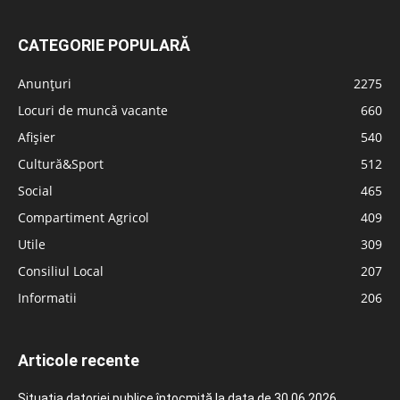
CATEGORIE POPULARĂ
Anunțuri
2275
Locuri de muncă vacante
660
Afișier
540
Cultură&Sport
512
Social
465
Compartiment Agricol
409
Utile
309
Consiliul Local
207
Informatii
206
Articole recente
Situația datoriei publice întocmită la data de 30.06.2026