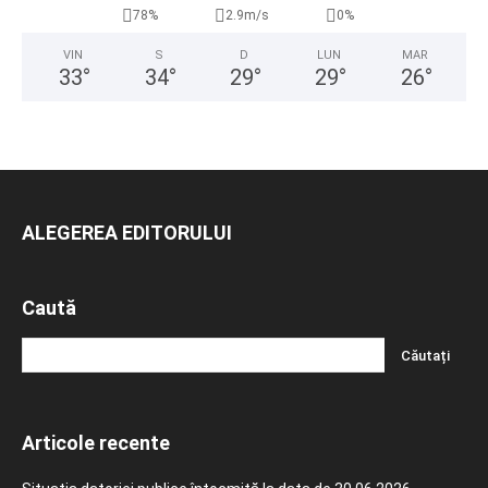
78%
2.9m/s
0%
VIN
S
D
LUN
MAR
33
°
34
°
29
°
29
°
26
°
ALEGEREA EDITORULUI
Caută
Articole recente