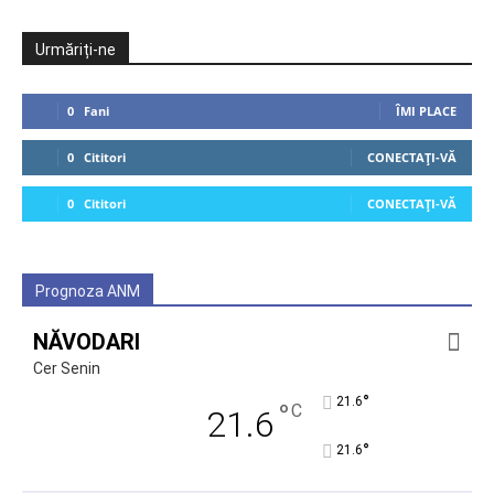
Urmăriți-ne
0
Fani
ÎMI PLACE
0
Cititori
CONECTAȚI-VĂ
0
Cititori
CONECTAȚI-VĂ
Prognoza ANM
NĂVODARI
Cer Senin
°
21.6
°
C
21.6
°
21.6