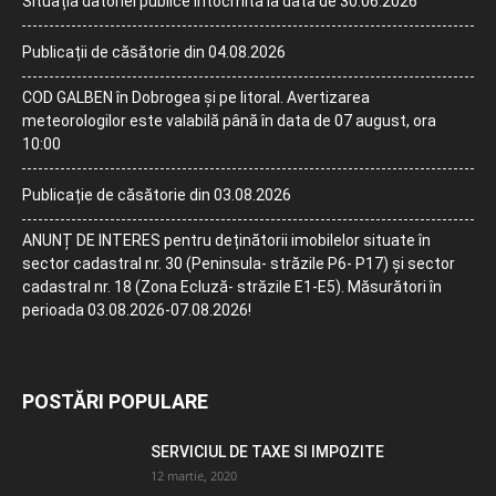
Situația datoriei publice întocmită la data de 30.06.2026
Publicații de căsătorie din 04.08.2026
COD GALBEN în Dobrogea și pe litoral. Avertizarea
meteorologilor este valabilă până în data de 07 august, ora
10:00
Publicație de căsătorie din 03.08.2026
ANUNȚ DE INTERES pentru deținătorii imobilelor situate în
sector cadastral nr. 30 (Peninsula- străzile P6- P17) și sector
cadastral nr. 18 (Zona Ecluză- străzile E1-E5). Măsurători în
perioada 03.08.2026-07.08.2026!
POSTĂRI POPULARE
SERVICIUL DE TAXE SI IMPOZITE
12 martie, 2020