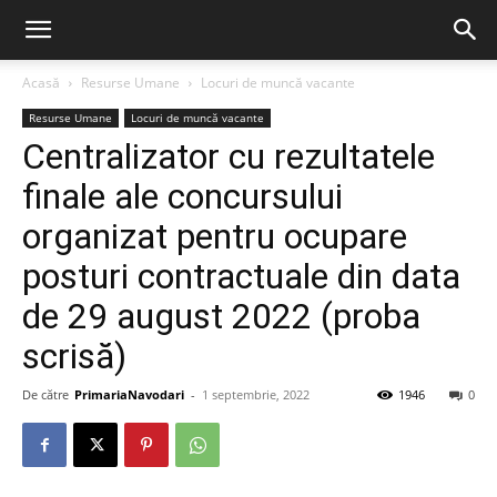
Acasă
Resurse Umane
Locuri de muncă vacante
Resurse Umane
Locuri de muncă vacante
Centralizator cu rezultatele
finale ale concursului
organizat pentru ocupare
posturi contractuale din data
de 29 august 2022 (proba
scrisă)
De către
PrimariaNavodari
-
1 septembrie, 2022
1946
0