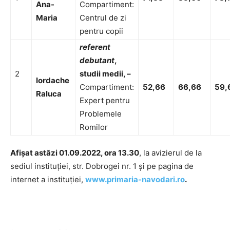
Ana-
Compartiment:
Maria
Centrul de zi
pentru copii
referent
debutant
,
2
studii medii, –
Iordache
Compartiment:
52,66
66,66
59,
Raluca
Expert pentru
Problemele
Romilor
Afișat astăzi 01.09.2022, ora 13.30
, la avizierul de la
sediul instituției, str. Dobrogei nr. 1 și pe pagina de
internet a instituției,
www.primaria-navodari.ro
.