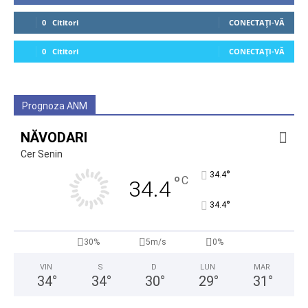
0
Cititori
CONECTAȚI-VĂ
0
Cititori
CONECTAȚI-VĂ
Prognoza ANM
NĂVODARI
Cer Senin
°
34.4
°
C
34.4
°
34.4
30%
5m/s
0%
VIN
S
D
LUN
MAR
34
°
34
°
30
°
29
°
31
°