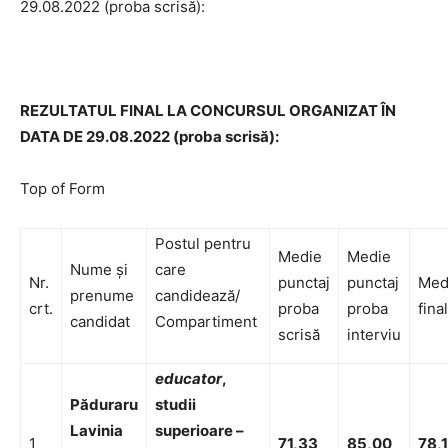
29.08.2022 (proba scrisă):
REZULTATUL FINAL LA CONCURSUL ORGANIZAT
ÎN
DATA DE 29.08.2022 (proba scrisă):
Top of Form
Postul pentru
Medie
Medie
Nume și
care
Nr.
punctaj
punctaj
Med
prenume
candidează/
crt.
proba
proba
fina
candidat
Compartiment
scrisă
interviu
educator
,
Păduraru
studii
Lavinia
superioare –
1
71,33
85,00
78,