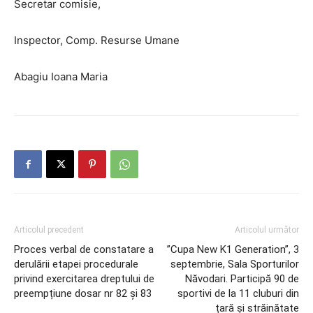
Secretar comisie,
Inspector, Comp. Resurse Umane
Abagiu Ioana Maria
Articolul precedent
Articolul următor
Proces verbal de constatare a
”Cupa New K1 Generation”, 3
derulării etapei procedurale
septembrie, Sala Sporturilor
privind exercitarea dreptului de
Năvodari. Participă 90 de
preempțiune dosar nr 82 și 83
sportivi de la 11 cluburi din
țară și străinătate