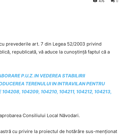
476
0
 cu prevederile art. 7 din Legea 52/2003 privind
lică, republicată, vă aduce la cunoștință faptul că a
LABORARE P.U.Z. IN VEDEREA STABILIRII
ODUCEREA TERENULUI IN INTRAVILAN PENTRU
4208, 104209, 104210, 104211, 104212, 104213,
aprobarea Consiliului Local Năvodari.
astră cu privire la proiectul de hotărâre sus-menționat