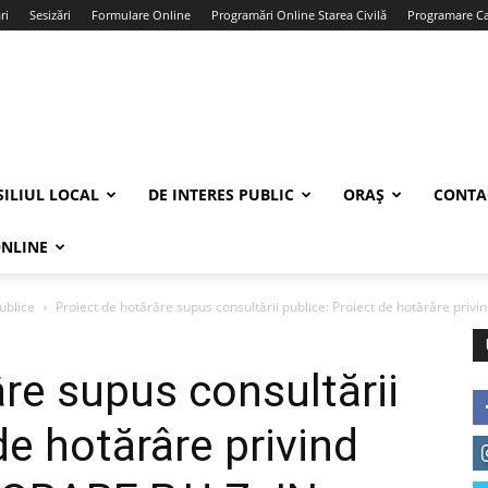
ri
Sesizări
Formulare Online
Programări Online Starea Civilă
Programare Car
ILIUL LOCAL
DE INTERES PUBLIC
ORAȘ
CONTA
ONLINE
ublice
Proiect de hotărâre supus consultării publice: Proiect de hotărâre privi
âre supus consultării
de hotărâre privind