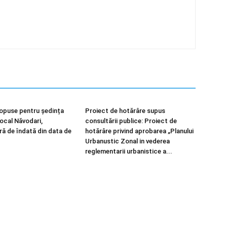
opuse pentru ședința
Proiect de hotărâre supus
Local Năvodari,
consultării publice: Proiect de
ră de îndată din data de
hotărâre privind aprobarea „Planului
Urbanustic Zonal in vederea
reglementarii urbanistice a...