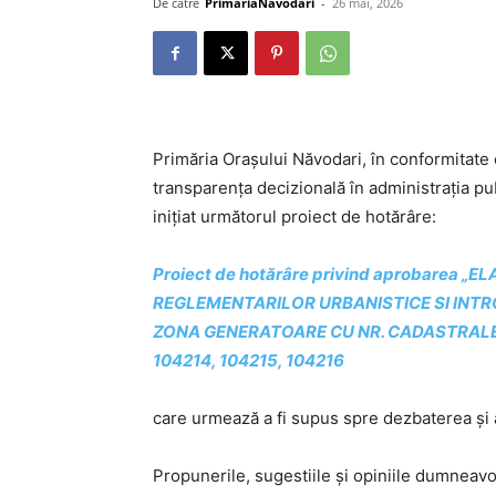
De către
PrimariaNavodari
-
26 mai, 2026
Primăria Orașului Năvodari, în conformitate
transparența decizională în administrația pub
inițiat următorul proiect de hotărâre:
Proiect de hotărâre privind aprobarea „E
REGLEMENTARILOR URBANISTICE SI INTR
ZONA GENERATOARE CU NR. CADASTRALE 10
104214, 104215, 104216
care urmează a fi supus spre dezbaterea și 
Propunerile, sugestiile și opiniile dumneavo