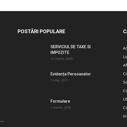
POSTĂRI POPULARE
C
SERVICIUL DE TAXE SI
A
IMPOZITE
L
12 martie, 2020
Af
C
Evidența Persoanelor
5 iulie, 2017
So
C
Ut
Formulare
Co
1 martie, 2026
In