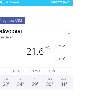
0
Cititori
CONECTAȚI-VĂ
Prognoza ANM
NĂVODARI
Cer Senin
°
21.6
°
C
21.6
°
21.6
78%
3.6m/s
0%
VIN
S
D
LUN
MAR
32
°
34
°
29
°
30
°
31
°