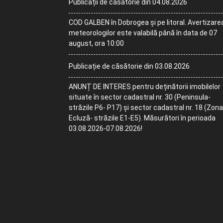
Publicații de căsătorie din 04.08.2026
COD GALBEN în Dobrogea și pe litoral. Avertizare
meteorologilor este valabilă până în data de 07
august, ora 10:00
Publicație de căsătorie din 03.08.2026
ANUNȚ DE INTERES pentru deținătorii imobilelor
situate în sector cadastral nr. 30 (Peninsula-
străzile P6- P17) și sector cadastral nr. 18 (Zona
Ecluză- străzile E1-E5). Măsurători în perioada
03.08.2026-07.08.2026!