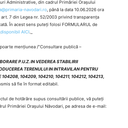
uri Administrative, din cadrul Primăriei Orașului
la@primaria-navodari.ro
, până la data 10.06.2026 ora
, art. 7 din Legea nr. 52/2003 privind transparența
licată. În acest sens puteți folosi FORMULARUL de
_
disponibil AICI
._
 poarte mențiunea /”Consultare publică –
BORARE P.U.Z. IN VEDEREA STABILIRII
ODUCEREA TERENULUI IN INTRAVILAN PENTRU
4208, 104209, 104210, 104211, 104212, 104213,
nsmis să fie în format editabil.
tul de hotărâre supus consultării publice, vă puteți
rul Primăriei Orașului Năvodari, pe adresa de e-mail: