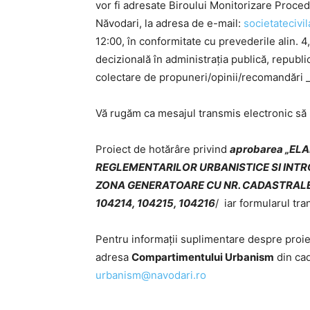
vor fi adresate Biroului Monitorizare Proced
Năvodari, la adresa de e-mail:
societatecivi
12:00, în conformitate cu prevederile alin. 4
decizională în administrația publică, repub
colectare de propuneri/opinii/recomandări 
Vă rugăm ca mesajul transmis electronic să
Proiect de hotărâre privind
aprobarea „ELA
REGLEMENTARILOR URBANISTICE SI INTR
ZONA GENERATOARE CU NR. CADASTRALE 10
104214, 104215, 104216
/ iar formularul tra
Pentru informații suplimentare despre proiec
adresa
Compartimentului Urbanism
din cad
urbanism@navodari.ro