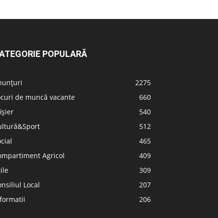
ATEGORIE POPULARĂ
nunțuri
2275
ocuri de muncă vacante
660
ișier
540
ultură&Sport
512
cial
465
ompartiment Agricol
409
ile
309
nsiliul Local
207
formatii
206