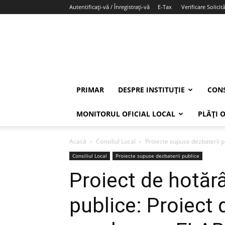
Autentificați-vă / Înregistrați-vă
E-Tax
Verificare Solicită
PRIMAR
DESPRE INSTITUȚIE
CONS
MONITORUL OFICIAL LOCAL
PLĂȚI 
Acasă
Consiliul Local
Proiecte supuse dezbaterii p
Consiliul Local
Proiecte supuse dezbaterii publice
Proiect de hotăr
publice: Proiect 