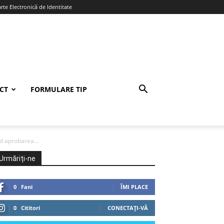
te Electronică de Identitate
CT
FORMULARE TIP
nd aprobarea...
Urmăriți-ne
0
Fani
ÎMI PLACE
0
Cititori
CONECTAȚI-VĂ