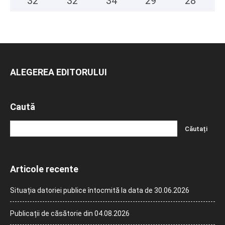
32
°
32
°
34
°
29
°
28
°
ALEGEREA EDITORULUI
Caută
Articole recente
Situația datoriei publice întocmită la data de 30.06.2026
Publicații de căsătorie din 04.08.2026