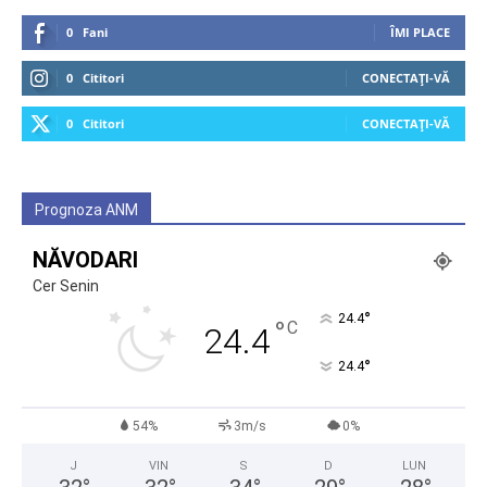
0
Fani
ÎMI PLACE
0
Cititori
CONECTAȚI-VĂ
0
Cititori
CONECTAȚI-VĂ
Prognoza ANM
NĂVODARI
Cer Senin
°
24.4
°
C
24.4
°
24.4
54%
3m/s
0%
J
VIN
S
D
LUN