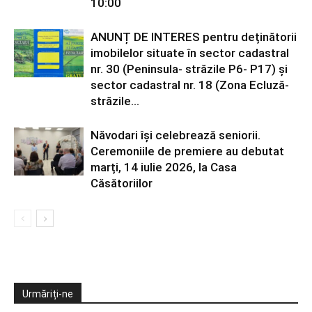
10:00
ANUNȚ DE INTERES pentru deținătorii
imobilelor situate în sector cadastral
nr. 30 (Peninsula- străzile P6- P17) și
sector cadastral nr. 18 (Zona Ecluză-
străzile...
Năvodari își celebrează seniorii.
Ceremoniile de premiere au debutat
marți, 14 iulie 2026, la Casa
Căsătoriilor
Urmăriți-ne