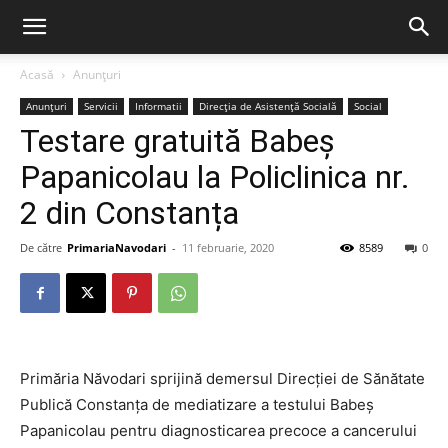
Acasă
Anunțuri
Anunțuri
Servicii
Informatii
Direcția de Asistență Socială
Social
Testare gratuită Babeș
Papanicolau la Policlinica nr.
2 din Constanța
De către
PrimariaNavodari
-
11 februarie, 2020
8589
0
Primăria Năvodari sprijină demersul Direcției de Sănătate
Publică Constanța de mediatizare a testului Babeș
Papanicolau pentru diagnosticarea precoce a cancerului