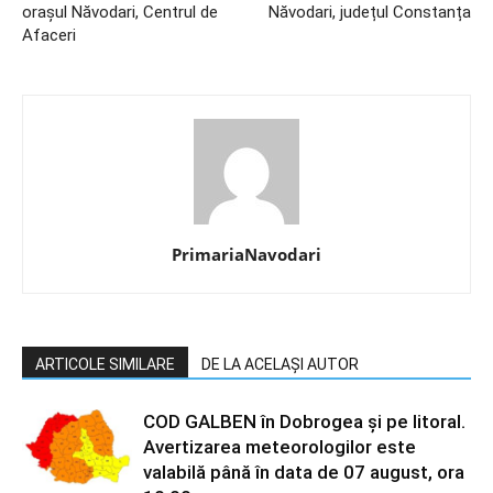
oraşul Năvodari, Centrul de
Năvodari, județul Constanța
Afaceri
PrimariaNavodari
ARTICOLE SIMILARE
DE LA ACELAȘI AUTOR
COD GALBEN în Dobrogea și pe litoral.
Avertizarea meteorologilor este
valabilă până în data de 07 august, ora