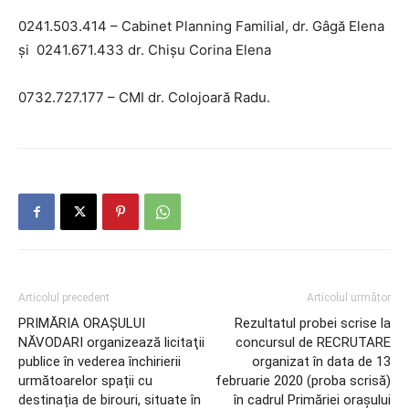
0241.503.414 – Cabinet Planning Familial, dr. Gâgă Elena
și 0241.671.433 dr. Chișu Corina Elena
0732.727.177 – CMI dr. Colojoară Radu.
Articolul precedent
Articolul următor
PRIMĂRIA ORAŞULUI
Rezultatul probei scrise la
NĂVODARI organizează licitaţii
concursul de RECRUTARE
publice în vederea închirierii
organizat în data de 13
următoarelor spații cu
februarie 2020 (proba scrisă)
destinația de birouri, situate în
în cadrul Primăriei orașului