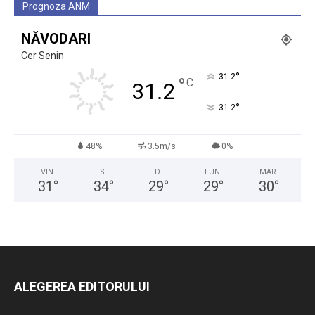
Prognoza ANM
NĂVODARI
Cer Senin
°
31.2
°
C
31.2
°
31.2
48%
3.5m/s
0%
VIN
S
D
LUN
MAR
31
°
34
°
29
°
29
°
30
°
ALEGEREA EDITORULUI