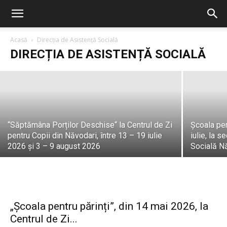
Năvodari își celebrează seniorii.
Ceremoniile de premiere au debutat
marți, 14 iulie 2026, la Casa Căsătoriilor
Acasă
Direcția de Asistență Socială
DIRECȚIA DE ASISTENȚĂ SOCIALĂ
PrimariaNavodari
-
30 iulie, 2026
“Săptămâna Porților Deschise“ la Centrul de Zi
Școala pent
pentru Copii din Năvodari, între 13 – 19 iulie
iulie, la 
2026 și 3 – 9 august 2026
Socială N
„Școala pentru părinți”, din 14 mai 2026, la
Centrul de Zi...