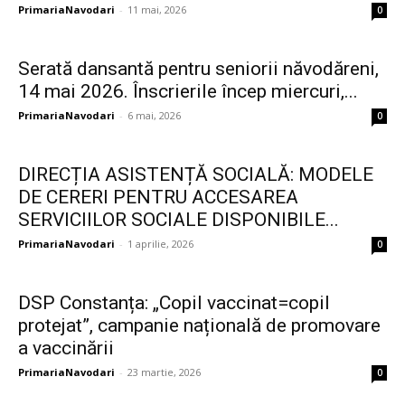
PrimariaNavodari
-
11 mai, 2026
0
Serată dansantă pentru seniorii năvodăreni,
14 mai 2026. Înscrierile încep miercuri,...
PrimariaNavodari
-
6 mai, 2026
0
DIRECȚIA ASISTENȚĂ SOCIALĂ: MODELE
DE CERERI PENTRU ACCESAREA
SERVICIILOR SOCIALE DISPONIBILE...
PrimariaNavodari
-
1 aprilie, 2026
0
DSP Constanța: „Copil vaccinat=copil
protejat”, campanie națională de promovare
a vaccinării
PrimariaNavodari
-
23 martie, 2026
0