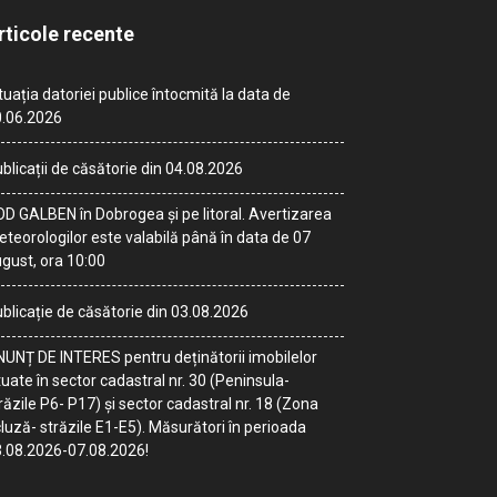
rticole recente
tuația datoriei publice întocmită la data de
.06.2026
blicații de căsătorie din 04.08.2026
D GALBEN în Dobrogea și pe litoral. Avertizarea
teorologilor este valabilă până în data de 07
gust, ora 10:00
blicație de căsătorie din 03.08.2026
UNȚ DE INTERES pentru deținătorii imobilelor
tuate în sector cadastral nr. 30 (Peninsula-
răzile P6- P17) și sector cadastral nr. 18 (Zona
luză- străzile E1-E5). Măsurători în perioada
.08.2026-07.08.2026!