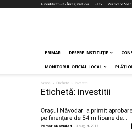
Autentificați-vă / Înregistrați-vă
E-Tax
Verificare Solici
PRIMAR
DESPRE INSTITUȚIE
CONS
MONITORUL OFICIAL LOCAL
PLĂȚI O
Acasă
Etichete
Investitii
Etichetă: investitii
Orașul Năvodari a primit aprobar
pe finanțare de 54 milioane de...
PrimariaNavodari
-
3 august, 2017