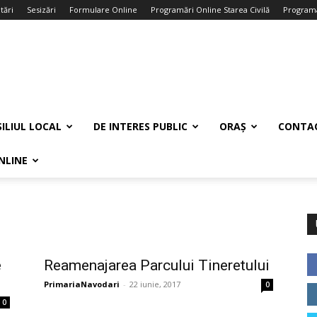
tări
Sesizări
Formulare Online
Programări Online Starea Civilă
Programa
ILIUL LOCAL
DE INTERES PUBLIC
ORAȘ
CONTA
NLINE
e
Reamenajarea Parcului Tineretului
PrimariaNavodari
-
22 iunie, 2017
0
0