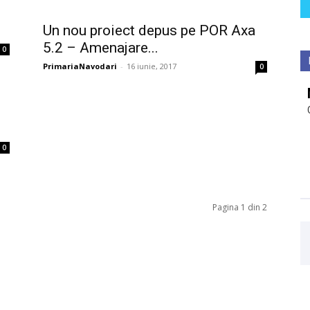
Un nou proiect depus pe POR Axa
5.2 – Amenajare...
0
PrimariaNavodari
-
16 iunie, 2017
0
0
Pagina 1 din 2