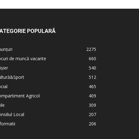
ATEGORIE POPULARĂ
unțuri
2275
ocuri de muncă vacante
660
ișier
540
ultură&Sport
512
cial
465
ompartiment Agricol
409
ile
309
nsiliul Local
207
formatii
206