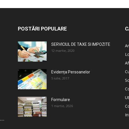
POSTĂRI POPULARE
C
SERVICIUL DE TAXE SI IMPOZITE
An
12 martie, 2020
L
Af
C
Evidența Persoanelor
5 iulie, 2017
So
C
Ut
Formulare
Co
1 martie, 2026
In