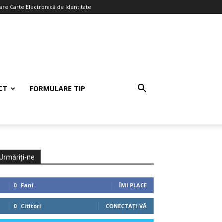
re Carte Electronică de Identitate
CT
FORMULARE TIP
Urmăriți-ne
0
Fani
ÎMI PLACE
0
Cititori
CONECTAȚI-VĂ