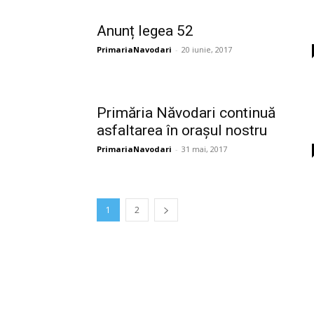
Anunț legea 52
PrimariaNavodari
-
20 iunie, 2017
Primăria Năvodari continuă
asfaltarea în orașul nostru
PrimariaNavodari
-
31 mai, 2017
1
2