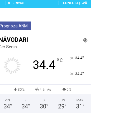
0
Cititori
CONECTAȚI-VĂ
Prognoza ANM
NĂVODARI
Cer Senin
°
34.4
°
C
34.4
°
34.4
30%
4.9m/s
0%
VIN
S
D
LUN
MAR
34
°
34
°
30
°
29
°
31
°